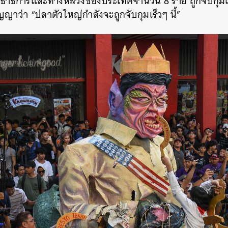
โยธาธิการและทางหลวงของประเทศจำนวน 8 ราย ถูกจับกุมแล้วเ
ญญาว่า “ปลาตัวใหญ่กำลังจะถูกจับกุมเร็วๆ นี้”