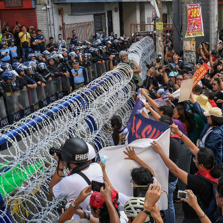
SHARE
TWEET
LINE
EMAIL