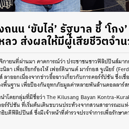
งถนน ‘ขับไล่’ รัฐบาล ชี้ ‘โกง
เหลว ส่งผลให้มีผู้เสียชีวิตจ
ฤศจิกายนที่ผ่านมา คาดการณ์ว่า ประชาชนชาวฟิลิปปินส์มาก
นิลา เพื่อเรียกร้องให้ เฟอร์ดินานด์ มาร์กอส จูเนียร์ (Fe
์ ลาออกเนื่องจากข่าวอื้อฉาวเกี่ยวกับการคอร์รัปชัน ซึ่งเชื
งพื้นฐาน เพื่อป้องกันอุทกภัยมูลค่าหลายพันล้านดอลลาร์
ำโดยกลุ่มที่มีชื่อว่า The Kilusang Bayan Kontra-Kura
ร์รัปชัน ที่เริ่มต้นเดินขบวนประท้วงจากสวนสาธารณะแห่ง
ิบดีฟิลิปปินส์ ซึ่งมีเจ้าหน้าที่ตำรวจประจำการเพื่อรัก