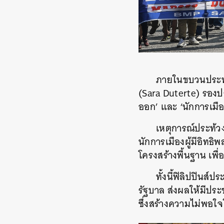
ภายในขบวนประท้ว
(Sara Duterte) รองป
ออก’ และ ‘นักการเมื
เหตุการณ์ประท้วง
นักการเมืองผู้มีอิทธิพ
โครงสร้างพื้นฐาน เพื
ทั้งนี้ฟิลิปปินส
รัฐบาล ส่งผลให้มีปร
ซึ่งสร้างความไม่พอใ
ค้