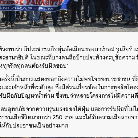
งพบว่า มีประชาชนถือหุ่นล้อเลียนของมาร์กอส จูเนียร์ แ
ระธานาธิบดี ในขณะที่บางคนถือป้ายประท้วงระบุข้อความว
องทุจริตทุกคนต้องรับผิดชอบ’
ครั้งนี้เป็นการแสดงออกถึงความไม่พอใจของประชาชน ที่มีต
ลและเจ้าหน้าที่ระดับสูง ซึ่งมีส่วนเกี่ยวข้องในการทุจริตโค
่อรับมือกับปัญหาน้ำท่วม ซึ่งพบว่าหลายโครงการไม่มีความคื
์ประสบอุทกภัยจากความรุนแรงของไต้ฝุ่น และการรับมือที่ไม่
ะชาชนเสียชีวิตมากกว่า 250 ราย และได้รับความเสียหายจ
จให้กับประชาชนเป็นอย่างมาก
นหา