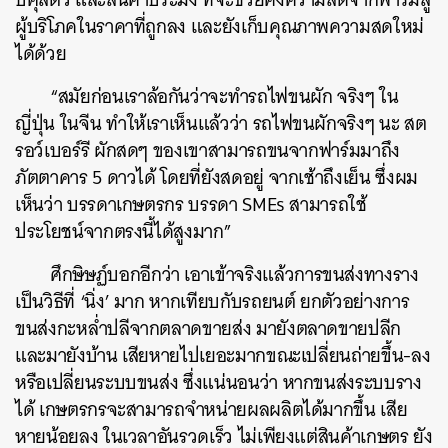
ผู้บริโภคในราคาที่ถูกลง และยังเก็บคุณภาพความสดใหม่
ได้ด้วย
“สมัยก่อนเราล้อกันว่าจะทำรถไฟขนผัก จริงๆ ใน
ญี่ปุ่น ในจีน ทำให้เราเห็นแล้วว่า รถไฟขนผักจริงๆ นะ สต
รอว์เบอร์รี ผักสดๆ ของเขาสามารถขนจากฟาร์มมาถึง
ภัตตาคาร 5 ดาวได้ โดยที่ยังสดอยู่ จากเช้าถึงเย็น ซึ่งผม
เห็นว่า บรรดาเกษตรกร บรรดา SMEs สามารถใช้
ประโยชน์จากตรงนี้ได้สูงมาก”
ศึกษิษฏ์บอกอีกว่า เอาเข้าจริงแล้วการขนส่งทางราง
เป็นวิธีที่ ‘นิ่ง’ มาก หากเทียบกับรถยนต์ ยกตัวอย่างการ
ขนส่งกะหล่ำปลีจากตลาดขายส่ง มายังตลาดขายปลีก
และมายังบ้าน เสียหายไปเยอะมากขณะเปลี่ยนถ่ายขึ้น-ลง
หรือเปลี่ยนระบบขนส่ง ซึ่งแน่นอนว่า หากขนส่งระบบราง
ได้ เกษตรกรจะสามารถจำหน่ายผลผลิตได้มากขึ้น เสีย
หายน้อยลง ในเวลาอันรวดเร็ว ไม่เพียงแต่สินค้าเกษตร ยัง