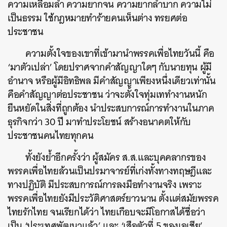
ความเหลื่อมล้ำ ความยากจน ความยากลำบาก ความไม่
เป็นธรรม ใช้กฎหมายทำร้ายคนเห็นต่าง ทรยศต่อ
ประชาชน
ความตั้งใจของเขาที่เข้ามานำพรรคเพื่อไทยวันนี้ คือ
ค้นหา
‘มาตัวเปล่า’ โดยปราศจากคำสัญญาใดๆ กับนายทุน ผู้มี
SHARE
TWEET
LINE
EMAIL
อำนาจ หรือผู้มีอิทธิพล มีคำสัญญาเพียงหนึ่งเดียวเท่านั้น
คือคำสัญญาต่อประชาชน ว่าจะตั้งใจทุ่มเททำงานหนัก
ยืนหยัดในสิ่งที่ถูกต้อง นำประสบการณ์การทำงานในภาค
ธุรกิจกว่า 30 ปี มาทำประโยชน์ สร้างอนาคตให้กับ
ประชาชนคนไทยทุกคน
ทั้งยังย้ำอีกครั้งว่า ผู้สมัคร ส.ส.และบุคคลากรของ
พรรคเพื่อไทยล้วนเป็นปรมาจารย์ที่เก่งทั้งทางทฤษฎีและ
ทางปฏิบัติ มีประสบการณ์การลงมือทำงานจริง เพราะ
พรรคเพื่อไทยยังมีประวัติศาสตร์ยาวนาน ตั้งแต่สมัยพรรค
ไทยรักไทย จนเรียกได้ว่า ไทยเกือบจะมีโอกาสได้ชื่อว่า
เป็น ‘ประเทศพัฒนาแล้ว’ และ ‘เสือตัวที่ 5 ของเอเชีย’