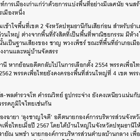
การเมืองเก่าแก่ว่าด้วยการแบ่งพื้นที่อย่างมีเลศนัย จนสร
เมืองหนึ่ง
เข้าใจพื้นที่เขต 2 จังหวัดปทุมธานีกันเสียก่อน สำหรับอำ
่วนใหญ่ ต่างจากพื้นที่รังสิตที่เป็นพื้นที่พาณิชยกรรม มีห
นั้นเป็นฐานเสียงของ ชาญ พวงเพ็ชร์ ขณะที่พื้นที่อำเภอเมื
็นโรงงานและหมู่บ้านจัดสรร
านี หากย้อนอดีตกลับไปในการเลือกตั้ง 2554 พรรคเพื่อไทย
 2562 พรรคเพื่อไทยยังคงครองพื้นที่ส่วนใหญ่ที่ 4 เขต พ
แจ๊ส-พลตำรวจโท คำรณวิทย์ ธูปกระจ่าง ยังคงเหนียวแน่นก
รรคภูมิใจไทยเช่นกัน
องฉายา ‘ลุงชาญใจดี’ อดีตนายกองค์การบริหารส่วนจังหวั
พื่อไทยเมื่อปี 2567 โดยได้บ้านใหญ่ในจังหวัดปทุมธานีให
สายัณ นพขำ นายกองค์การบริหารส่วนตำบลบ้านกลาง เพื่อต่อ