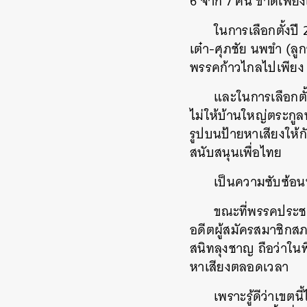
6 จาก 7 คน ขาดเพียงเข
ในการเลือกตั้งปี
เต๋า-ศุภชัย นพขำ (ล
พรรคก้าวไกลไปเพีย
และในการเลือกตั้
ไม่ให้บ้านใหญ่ตระกูล
รูปบนป้ายหาเสียงให้ก
สนับสนุนเพื่อไทย
เป็นความซับซ้อน
ขณะที่พรรคประชาช
อดีตผู้สมัครสมาชิกส
สนิทลุงชาญ ถือว่าในพ
หาเสียงตลอดเวลา
เพราะรู้ดีว่าเขต