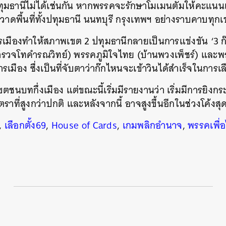
่ปทุมธานีไม่ได้เช่นกัน หากพรรคจะรักษาโมเมนตัมให้คะแนน
กวาดพื้นที่ทั้งปทุมธานี นนทบุรี กรุงเทพฯ อย่างราบคาบทุก
รเมืองทำให้สภาพเขต 2 ปทุมธานีกลายเป็นการแข่งขัน ‘3 ก๊
รวจโทคำรณวิทย์) พรรคภูมิใจไทย (บ้านพวงเพ็ชร์) แล
การเมือง ซึ่งเป็นที่จับตาว่าก๊กไหนจะเข้าวินได้สำเร็จในการเ
ขตชนบทกึ่งเมือง แต่ขณะนี้เริ่มมีรายงานว่า เริ่มมีการยิงก
อัตราที่สูงกว่าปกติ และหลังจากนี้ อาจสูงขึ้นอีกในช่วงโค้งส
,
เลือกตั้ง69
,
House of Cards
,
เกมพลิกอำนาจ
,
พรรคเพื่