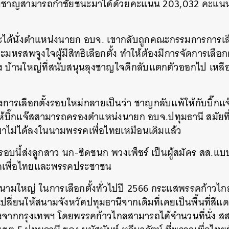
้น ลุงชาญสามารถกำชัยชนะมาได้ด้วยคะแนน 203,032 คะแน
จะได้นั่งตำแหน่งนายก อบจ. เขากลับถูกคณะกรรมการการเลือ
ะมหรสพจูงใจผู้มีสิทธิเลือกตั้ง ทำให้ต้องมีการจัดการเลือกต
เอง บ้านใหญ่ที่สนับสนุนลุงชาญใจดีกลับแตกตัวออกไป เหลื
งการเลือกตั้งรอบใหม่กลายเป็นว่า ชาญกลับแพ้ให้กับบิ๊กแ
ให้บิ๊กแจ๊สสามารถครองตำแหน่งนายก อบจ.ปทุมธานี สมัยที่ 2
ขาไม่ได้ลงในนามพรรคเพื่อไทยเหมือนเดิมแล้ว
อบนี้ส่งลูกสาว นก-ชิดชนก พวงเพ็ชร์ เป็นผู้สมัคร สส.แ
คเพื่อไทยและพรรคประชาชน
องสนามใหญ่ ในการเลือกตั้งทั่วไปปี 2566 กระแสพรรคก้าว
้เปลี่ยนให้สนามจังหวัดปทุมธานีจากเดิมที่เคยเป็นพื้นที่สีแด
ต่างจากกรุงเทพฯ โดยพรรคก้าวไกลสามารถได้จำนวนที่นั่ง สส
นหา