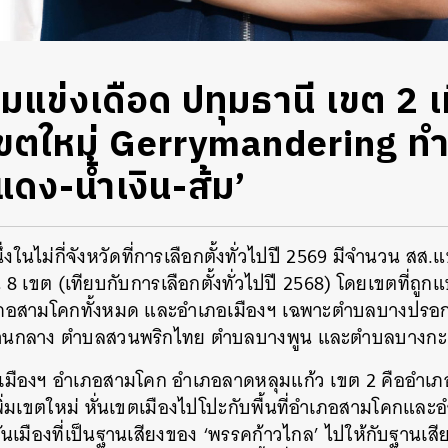
ข่งเดือด ปทุมธานี เขต 2 เม
ขตใหม่ Gerrymandering ทำ
แดง-น้ำเงิน-ส้ม’
ึ่งในไม่กี่จังหวัดที่การเลือกตั้งทั่วไปปี 2569 มีจำนวน สส.
น 8 เขต (เทียบกับการเลือกตั้งทั่วไปปี 2568) โดยเขตที่ถูกแบ
ำเภอสามโคกทั้งหมด และอำเภอเมืองฯ เฉพาะตำบลบางปร
านกลาง ตำบลสวนพริกไทย ตำบลบางพูน และตำบลบางกะ
อเมืองฯ อำเภอสามโคก อำเภอลาดหลุมแก้ว เขต 2 คืออำเภอ
รเพิ่มเขตใหม่ หั่นเขตเมืองไปโปะกับพื้นที่อำเภอสามโคกและ
ั่นเมืองที่เป็นฐานเสียงของ ‘พรรคก้าวไกล’ ไปให้กับฐานเสี