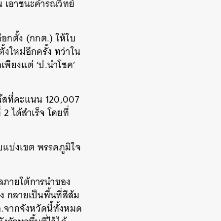
น เอาชนะคำรณวิทย์
กตั้ง (กกต.) ให้ใบ
ั้งใหม่อีกครั้ง ทว่าใน
อเพียงแต่ ‘ป.นำโชค’
จ๊สที่คะแนน 120,007
 ได้สำเร็จ โดยที่
บบแบ่งเขต พรรคภูมิใจ
ไกลภายใต้การนำของ
ง กลายเป็นพื้นที่สีส้ม
.จากจังหวัดนี้ทั้งหมด