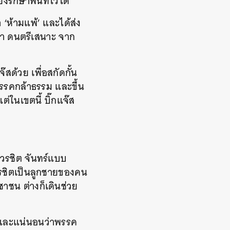
รักษาพื้นที่ไว้ได้
 ‘ห้ามแพ้’ และได้ส่ง
ฎา ดนตรีเสนาะ จาก
สด้วย เพื่อสกัดกั้น
พรรคกล้าธรรม และขึ้น
่ในเขตนี้ บิ๊กแจ๊ส
-วรชิต จันทร์แบบ
วรชิตเป็นลูกชายของคน
ชาชน ต่างก็เดินช่วย
ัย และแน่นอนว่าพรรค