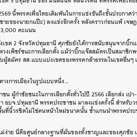
ต 5 ปทุมธานี ของ มนัสนันท์ หลีนวรัตน์ ที่พรรคเพื่อไทยยัง
SHARE
TWEET
LINE
EMAIL
 2569 นี้พรรคเพื่อไทยเดิมพันในการแข่งขันถึงขั้นประกาศว่า
ูกชายของนายกแป๊ะ) ลงแข่งอีกครั้ง หลังคราวก่อนแพ้ เจษ
ง 3,000 คะแนน
งเขต 2 จังหวัดปทุมธานี ศุภชัยยังได้การสนับสนุนจากบิ๊กแจ๊
พวงเพ็ชร์ชนะการเลือกตั้ง แม้ว่าบิ๊กแจ๊สสมัครเป็นสมาชิก
ับผู้สมัคร สส.แบบแบ่งเขตของพรรคกล้าธรรมในเขตอื่นๆ แต
ทางการเมืองในรูปแบบหนึ่ง…
น ผู้กำชัยชนะในการเลือกตั้งทั่วไปปี 2566 เลือกส่ง เปา
ภา อบจ.ปทุมธานี พรรคประชาชน มาลงแข่งครั้งนี้ สำหรับ
ื้นที่นี้วรชิตไม่ใช่คนหน้าใหม่ขนาดนั้น ซ้ำแกนนำพรรคประ
นี้ไม่ง่าย นี่คือศูนย์กลางฐานที่มั่นของทั้งชาญและของศุภช