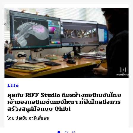
Life
ก
คุยกับ RiFF Studio ทีมสร้างแอนิเมชันไทย
เจ้าของแอนิเมชันเมย์ไหนฯ ที่ฝันไกลถึงการ
สร้างสตูดิโอแบบ Ghibi
โดย ปณชัย อารีเพิ่มพร