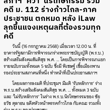
สภาฯ ‘คว่ำ’ นิรโทษกรรม รวม
คดี ม. 112 ร่างก้าวไกล-ภาค
ประชาชน ตกหมด หลัง iLaw
ลุกขึ้นแจงเหตุผลที่ต้องรวมทุก
คดี
วันนี้ (16 กรกฎาคม 2568) เมื่อเวลา 12.00 น. ที่
อาคารรัฐสภามีการพิจารณาร่างพระราชบัญญัติ (พ.ร.บ.)
สร้างเสริมสังคมสันติสุข พ.ศ. … โดยเป็นการพิจารณาแยก
รายฉบับรวมทั้งหมด 5 ฉบับ ซึ่งมี พิเชษฐ์ เชื้อเมืองพาน
รองประธานสภาคนที่หนึ่ง ทำหน้าที่เป็นประธานสภาฯ
โดยผลการลงมติ ที่ประชุมฯ มีมติ ‘รับหลักการ’ ร่าง
พ.ร.บ.สร้างเสริมสังคมสันติสุข พ.ศ. … ทั้งหมด 3 ฉบับ
และ ‘ไม่รับหลักการ’ ในร่าง พ.ร.บ.นิรโทษกรรมของ ชัย
ธวัช ตุลาธน อดีตหัวหน้าพรรคก้าวไกล กับคณะ รวมทั้ง
ร่าง พ.ร.บ.ของประชาชน