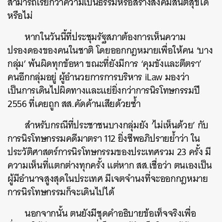
สามารถเรียกว่าความเป็นธรรมหรือสร้างสังคมสันติสุขได้
หรือไม่
หากในวันนี้ที่ประชุมรัฐสภาต้องการเห็นความ
ปรองดองของคนในชาติ โดยออกกฎหมายเพื่อให้คน ‘บาง
กลุ่ม’ พ้นผิดทุกข้อหา ขณะที่ยังมีการ ‘คุมขังและตีตรา’
คนอีกกลุ่มอยู่ ผู้อำนวยการการบริหาร iLaw มองว่า
เป็นการเดินไปผิดทางและแย่ยิ่งกว่าการนิรโทษกรรมปี
2556 ที่เคยถูก สส.คัดค้านเสียด้วยซ้ำ
สำหรับกรณีที่ประชาชนบางกลุ่มยัง ‘ไม่เห็นด้วย’ กับ
การนิรโทษกรรมคดีมาตรา 112 ยิ่งชีพอภิปรายย้ำว่า ใน
ประวัติศาสตร์การนิรโทษกรรมของประเทศรวม 23 ครั้ง มี
ความเห็นที่แตกต่างทุกครั้ง แต่หาก สส.เชื่อว่า ตนเองเป็น
ผู้มีอำนาจสูงสุดในประเทศ มีเจตจำนงที่จะออกกฎหมาย
การนิรโทษกรรมก็จะเดินไปได้
นอกจากนั้น ตนยังมีชุดคำอธิบายข้อเท็จจริงเพื่อ
ค้นหา