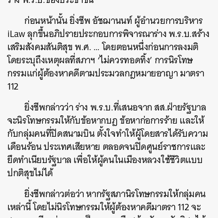
ก่อนหน้านั้น ยิ่งชีพ อัชฌานนท์ ผู้อำนวยการบริหาร
iLaw ลุกขึ้นอภิปรายประกอบการพิจารณาร่าง พ.ร.บ.สร้าง
เสริมสังคมสันติสุข พ.ศ. … โดยตอนหนึ่งก่อนการลงมติ
โดยระบุถึงเหตุผลที่สภาฯ ‘ไม่ควรทอดทิ้ง’ การนิรโทษ
กรรมแก่ผู้ต้องหาคดีตามประมวลกฎหมายอาญา มาตรา
112
ยิ่งชีพกล่าวว่า ร่าง พ.ร.บ.ที่เสนอจาก สส.ฝ่ายรัฐบาล
จะนิรโทษกรรมให้กับข้อหากบฏ ข้อหาก่อการร้าย และให้
กับกลุ่มคนที่ปิดสนามบิน ตั้งใจทำให้ผู้โดยสารได้รับความ
เดือนร้อน ประเทศเสียหาย ตลอดจนปิดศูนย์ราชการและ
ยึดทำเนียบรัฐบาล เพื่อให้ผู้คนในเมืองหลวงใช้ชีวิตแบบ
ปกติสุขไม่ได้
ยิ่งชีพกล่าวต่อว่า หากรัฐสภานิรโทษกรรมให้กลุ่มคน
เหล่านี้ โดยไม่นิรโทษกรรมให้ผู้ต้องหาคดีมาตรา 112 จะ