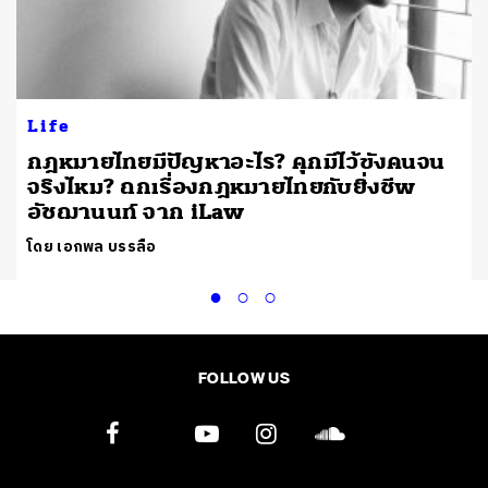
Life
กฎหมายไทยมีปัญหาอะไร? คุกมีไว้ขังคนจน
จริงไหม? ถกเรื่องกฎหมายไทยกับยิ่งชีพ
อัชฌานนท์ จาก iLaw
โดย เอกพล บรรลือ
FOLLOW US