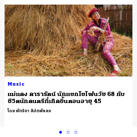
Music
แม่แดง ดารารัตน์ นักแซกโซโฟนวัย 68 กับ
ชีวิตนักดนตรีที่เกิดขึ้นตอนอายุ 45
โดย พัทริกา ลิปตพัลลภ