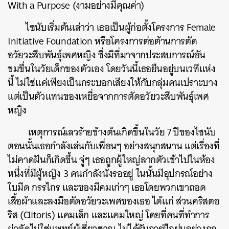
With a Purpose (งามอย่างมีคุณค่า)
ไซนับเริ่มต้นเล่าว่า เธอเป็นผู้ก่อตั้งโครงการ Female
Initiative Foundation หรือโครงการต่อต้านการตัด
อวัยวะสืบพันธุ์เพศหญิง ซึ่งมีที่มาจากประสบการณ์อัน
ขมขื่นในวัยเด็กของตัวเอง โดยวันนี้เธอยืนอยู่บนเวทีแห่ง
นี้ ไม่ใช่แค่เพียงเป็นกระบอกเสียงให้กับกลุ่มคนเปราะบาง
แต่เป็นตัวแทนของเหยื่อจากการตัดอวัยวะสืบพันธุ์เพศ
หญิง
เหตุการณ์เลวร้ายข้างต้นเกิดขึ้นในวัย 7 ปีของไซนับ
ตอนนั้นเธอกำลังเล่นกับเพื่อนๆ อย่างสนุกสนาน แต่เรื่องที่
ไม่คาดฝันก็เกิดขึ้น จู่ๆ เธอถูกผู้ใหญ่ลากตัวเข้าไปในห้อง
หนึ่งที่มีผู้หญิง 3 คนกำลังนั่งรออยู่ ในนั้นมีอุปกรณ์อย่าง
ใบมีด กรรไกร และของมีคมเก่าๆ เธอโดยพวกเขาถอด
เสื้อผ้าและลงมือตัดอวัยวะเพศของเธอ ได้แก่ ส่วนคริสตอ
ริส (Clitoris) แคมเล็ก และแคมใหญ่ โดยที่คนที่ทำการ
ผ่าตัดไม่ใช่แพทย์ผู้เชี่ยวชาญ ไม่ได้รับการฝึกฝนอย่างถูก