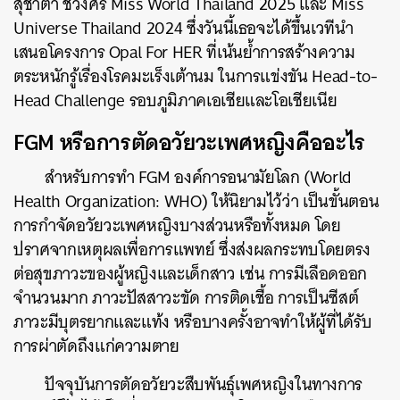
สุชาตา ช่วงศรี Miss World Thailand 2025 และ Miss
Universe Thailand 2024 ซึ่งวันนี้เธอจะได้ขึ้นเวทีนำ
เสนอโครงการ Opal For HER ที่เน้นย้ำการสร้างความ
ตระหนักรู้เรื่องโรคมะเร็งเต้านม ในการแข่งขัน Head-to-
Head Challenge รอบภูมิภาคเอเชียและโอเชียเนีย
FGM หรือการตัดอวัยวะเพศหญิงคืออะไร
สำหรับการทำ FGM องค์การอนามัยโลก (World
Health Organization: WHO) ให้นิยามไว้ว่า เป็นขั้นตอน
การกำจัดอวัยวะเพศหญิงบางส่วนหรือทั้งหมด โดย
ค้นหา
ปราศจากเหตุผลเพื่อการแพทย์ ซึ่งส่งผลกระทบโดยตรง
SHARE
TWEET
LINE
EMAIL
ต่อสุขภาวะของผู้หญิงและเด็กสาว เช่น การมีเลือดออก
จำนวนมาก ภาวะปัสสาวะขัด การติดเชื้อ การเป็นซีสต์
ภาวะมีบุตรยากและแท้ง หรือบางครั้งอาจทำให้ผู้ที่ได้รับ
การผ่าตัดถึงแก่ความตาย
ปัจจุบันการตัดอวัยวะสืบพันธุ์เพศหญิงในทางการ