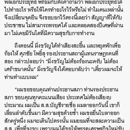
พลเอกประยุทธ์ พร้อมกับตั้งคำถามว่า พลเอกประยุทธ์ได้
ไปทำอะไร หรือให้ใครทำอะไรไว้หรือไม่ ทำไมคนเหล่านั้น
จึงเปลี่ยนจุดยืน จึงขอบอกไว้ตรงนี้เลยว่า สัญญาที่ให้กับ
ประชาชน ไม่สามารถทรยศได้ และตลอดสองปีเศษที่ผ่าน
มา ไม่เคยมีวันใดที่มีความสุขกับการทำงาน
ถึงตอนนี้ มิ่งขวัญได้ทำเสียงสะอื้น และหยุดพักเพื่อ
ร้องไห้ ศุภชัย โพธิ์สุ รองประธานสถาผู้แทนราษฎรคนที่
สอง กล่าวปลอบว่า “มิ่งขวัญไม่ต้องร้องนะครับ ไม่ต้อง
เศร้าขนาดนั้น” มิ่งขวัญจึงได้ตอบกลับว่า “เดี๋ยวผมจะให้
ท่านทำแบบผม”
“ผมขอขอบคุณท่านประธานสภา ท่านรองประธาน
ค้นหา
สภา ขอบคุณทุกคะแนนเสียง ประเทศไม่ต้องเสียงบ
SHARE
TWEET
LINE
EMAIL
ประมาณ ผมเป็น ส.ส.บัญชีรายชื่อ ผมลาออกวันนี้ เขาก็
เลื่อนลำดับขึ้นมา มีความสุขด้วยซ้ำ ผมขอยื่นใบลาออก
สักครู่หนึ่ง ผมจะเดินไปตรงนั้น ผมยอมที่จะสละความเป็น
ส.ส. เพื่อที่จะจบ เพราะผมได้ขอให้พรรคเศรษฐกิจใหม่ขับ