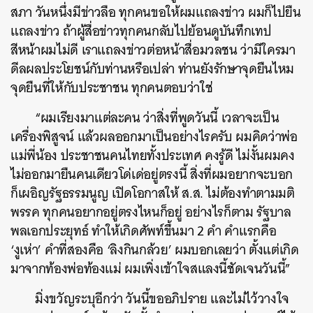
สภา วันหนึ่งมีข่าวลือ ทุกคนขอให้ผมแถลงข่าว ผมก็ไปยืน
แถลงข่าว ถ้าผู้สื่อข่าวทุกคนกลับไปย้อนดูบันทึกเทป
สีหน้าผมไม่ดี เราแถลงข่าวต่อหน้าสื่อมวลชน ว่ามีใครมา
ดีลผลประโยชน์กับท่านหรือเปล่า ท่านยังรักษาจุดยืนไหม
จุดยืนที่ให้กับประชาชน ทุกคนตอบว่าใช่
“ผมเรียงมาแต่ละคน ว่าสิ่งที่พูดวันนี้ เวลาจะเป็น
เครื่องพิสูจน์ แล้วผลออกมาเป็นอย่างไรครับ ผมคิดว่าพ่อ
แม่พี่น้อง ประชาชนคนไทยทั้งประเทศ คงรู้ดี ไม่งั้นผมคง
ไม่ออกมายืนคนเดียวโด่เด่อยู่ตรงนี้ สิ่งที่ผมอยากจะบอก
ก็เผอิญรัฐธรรมนูญ เปิดโอกาสให้ ส.ส. ไม่ต้องทำตามมติ
พรรค ทุกคนอยากอยู่ตรงไหนก็อยู่ อย่างไรก็ตาม รัฐบาล
พลเอกประยุทธ์ ทำให้เกิดศัพท์ขึ้นมา 2 คำ คำแรกคือ
‘งูเห่า’ คำที่สองคือ ‘ลิงกินกล้วย’ ผมบอกเลยว่า ตั้งแต่เกิด
มาจากท้องพ่อท้องแม่ ผมเพิ่งเข้าใจสแลงนี้ชัดเจนวันนี้”
มิ่งขวัญระบุอีกว่า วันนี้ขออภิปราย และไม่ไว้วางใจ