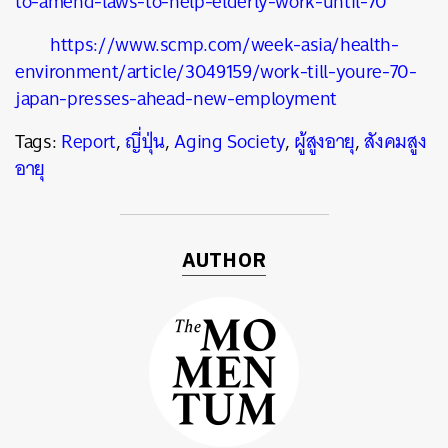
to-amend-laws-to-help-elderly-work-until-70
https://www.scmp.com/week-asia/health-
environment/article/3049159/work-till-youre-70-
japan-presses-ahead-new-employment
Tags:
Report
,
ญี่ปุ่น
,
Aging Society
,
ผู้สูงอายุ
,
สังคมสูง
อายุ
AUTHOR