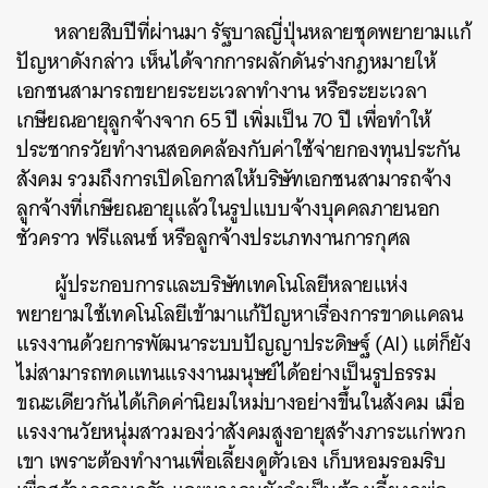
หลายสิบปีที่ผ่านมา รัฐบาลญี่ปุ่นหลายชุดพยายามแก้
ปัญหาดังกล่าว เห็นได้จากการผลักดันร่างกฎหมายให้
เอกชนสามารถขยายระยะเวลาทำงาน หรือระยะเวลา
เกษียณอายุลูกจ้างจาก 65 ปี เพิ่มเป็น 70 ปี เพื่อทำให้
ประชากรวัยทำงานสอดคล้องกับค่าใช้จ่ายกองทุนประกัน
สังคม รวมถึงการเปิดโอกาสให้บริษัทเอกชนสามารถจ้าง
ลูกจ้างที่เกษียณอายุแล้วในรูปแบบจ้างบุคคลภายนอก
ชั่วคราว ฟรีแลนซ์ หรือลูกจ้างประเภทงานการกุศล
ผู้ประกอบการและบริษัทเทคโนโลยีหลายแห่ง
พยายามใช้เทคโนโลยีเข้ามาแก้ปัญหาเรื่องการขาดแคลน
แรงงานด้วยการพัฒนาระบบปัญญาประดิษฐ์ (AI) แต่ก็ยัง
ไม่สามารถทดแทนแรงงานมนุษย์ได้อย่างเป็นรูปธรรม
ขณะเดียวกันได้เกิดค่านิยมใหม่บางอย่างขึ้นในสังคม เมื่อ
แรงงานวัยหนุ่มสาวมองว่าสังคมสูงอายุสร้างภาระแก่พวก
เขา เพราะต้องทำงานเพื่อเลี้ยงดูตัวเอง เก็บหอมรอมริบ