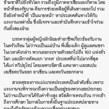
ข้ามชาติไปยังทั่วโลก รวมถึงภูมิภาคอาเซียนเองก็ตาม โดย
หน้าที่ของรัฐบาล คือการช่วยเหลือผู้ที่เดินทางออกไป รวม
SHARE
TWEET
LINE
EMAIL
ถึงยังทำหน้าที่ ‘เป็นนายหน้า’ หาประเทศต้นทางให้กับ
แรงงานเหล่านั้น ซึ่งมีเจรจาและทำบันทึกความเข้าใจร่วม
กันทั้งสองฝ่าย
บรรดากลุ่มผู้หญิงมักนิยมทำอาชีพเกี่ยวข้องกับงาน
ในครัวเรือน ไม่ว่าจะเป็นแม่บ้าน พี่เลี้ยงเด็ก ผู้ดูแลคนชรา
ในเวลาดังกล่าว พวกเธอกระจายตัวออกไปถึง 160 แห่งทั่ว
โลก และมีการคัดแยก ‘เกรด’ ประเทศที่น่าไปมากที่สุด
ได้แก่ ทวีปยุโรป โดยเฉพาะอิตาลี แคนาดา และสเปน
เอเชียตะวันออก อาเซียน และตะวันออกกลาง
สาเหตุของการแบ่งเกรดประเทศเป็นลำดับชั้น เพราะ
แรงงานจะพิจารณาถึงความเป็นอยู่ของพวกเธอประกอบ
ไม่ว่าจะเป็นการได้รับค่าจ้างสูง สวัสดิการครบถ้วน การเข้า
ถึงการศึกษา โอกาสในการตั้งถิ่นฐานประเทศปลายทาง
รวมถึงปัจจัยทางด้านความเชื่ออย่างศาสนา