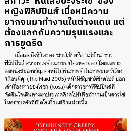
สภาวะ ‘หนีเสือปะจระเข้’ ของ
หญิงฟิลิปปินส์ เมื่อหนีความ
ยากจนมาทำงานในต่างแดน แต่
ต้องแลกกับความรุนแรงและ
การขูดรีด
เมื่อเอ่ยถึงชีวิตของ ‘สาวใช้’ หรือ ‘แม่บ้าน’ ชาว
ฟิลิปปินส์ ความทรงจำแรกของใครหลายคน โดยเฉพาะ
คอหนังสยองขวัญ คงหนีไม่พ้นภาพจำในภาพยนตร์เรื่อง
‘เดือนผีดุ’ (The Maid 2005) หนังผีสัญชาติสิงคโปร์ บอก
เล่าเรื่องราวของโรซา (Rosa) เด็กสาวชาวฟิลิปปินส์ที่
ตัดสินใจเดินทางมาประเทศสิงคโปร์เพื่อทำงานเป็นสาวใช้
ในครอบครัวที่เปิดโรงงิ้วแต้จิ๋วแห่งหนึ่ง