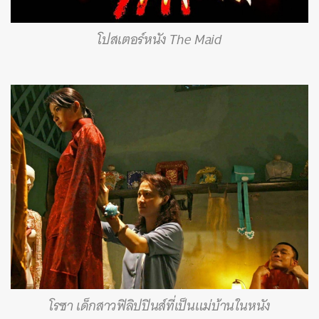
โปสเตอร์หนัง The Maid
โรซา เด็กสาวฟิลิปปินส์ที่เป็นแม่บ้านในหนัง