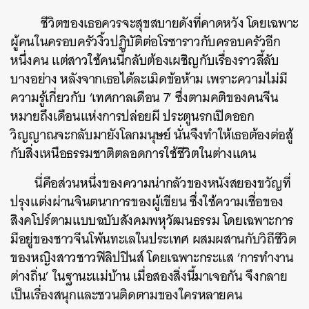
ชีวิตของเธอควรจะสุขสบายดังที่คาดหวัง โดยเฉพาะ
ผู้คนในครอบครัวงิ้วปฏิบัติต่อโรซาราวกับครอบครัวอีก
หนึ่งคน แต่สาวใช้คนนี้กลับต้องเผชิญกับเรื่องราวลี้ลับ
บางอย่าง หลังจากเธอได้ละเมิดข้อห้าม เพราะความไม่มี
ความรู้เกี่ยวกับ ‘เทศกาลเดือน 7’ ซึ่งตามคติของคนจีน
หมายถึงเดือนแห่งการปล่อยผี ประตูนรกเปิดออก
วิญญาณจะกลับมายังโลกมนุษย์ นั่นจึงทำให้เธอต้องต่อสู้
กับสิ่งเหนือธรรมชาติตลอดการใช้ชีวิตในต่างแดน
นี่คือส่วนหนึ่งของความน่ากลัวของหนังสยองขวัญที่
ปรุงแต่งผ่านจินตนาการของผู้เขียน ซึ่งใช้ความเชื่อของ
สิงคโปร์ตามแบบฉบับสังคมพหุวัฒนธรรม โดยเฉพาะการ
มีอยู่ของชาวจีนโพ้นทะเลในประเทศ ผสมผสานกับวิถีชีวิต
ของหญิงสาวชาวฟิลิปปินส์ โดยเฉพาะกระแส ‘การทำงาน
ต่างถิ่น’ ในฐานะแม่บ้าน เมื่อสองสิ่งนี้มาเจอกัน จึงกลาย
เป็นเรื่องสนุกและชวนติดตามของใครหลายคน