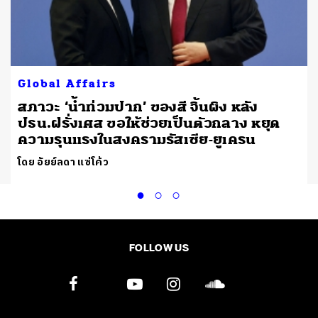
Global Affairs
สภาวะ ‘น้ำท่วมปาก’ ของสี จิ้นผิง หลัง
ปธน.ฝรั่งเศส ขอให้ช่วยเป็นตัวกลาง หยุด
ความรุนแรงในสงครามรัสเซีย-ยูเครน
โดย อัยย์ลดา แซ่โค้ว
FOLLOW US