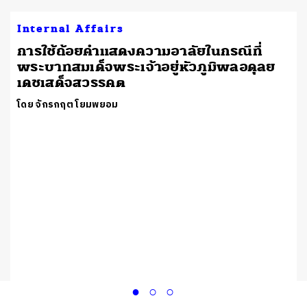
Internal Affairs
การใช้ถ้อยคำแสดงความอาลัยในกรณีที่
พระบาทสมเด็จพระเจ้าอยู่หัวภูมิพลอดุลย
เดชเสด็จสวรรคต
โดย จักรกฤต โยมพยอม