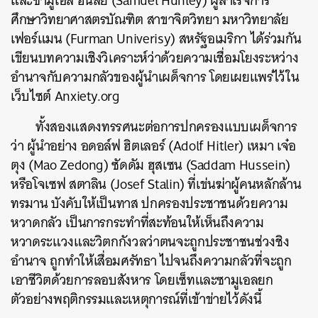
และซามูเอล ฮันลีย์ (Samuel Hunley) ผู้สำเร็จการ
ศึกษาวิทยาศาสตรบัณฑิต สาขาจิตวิทยา มหาวิทยาลัย
เฟอร์แมน (Furman Univerisy) สหรัฐอเมริกา ได้ร่วมกัน
เขียนบทความเชิงวิเคราะห์ว่าด้วยความเชื่อมโยงระหว่าง
อำนาจกับความกลัวของผู้นำเผด็จการ โดยเผยแพร่ไว้ใน
เว็บไซต์ Anxiety.org
ทั้งสองแสดงทรรศนะต่อการปกครองแบบเผด็จการ
ว่า ผู้นำอย่าง อดอล์ฟ ฮิตเลอร์ (Adolf Hitler) เหมา เจ๋อ
ตุง (Mao Zedong) ซัดดัม ฮุสเซน (Saddam Hussein)
หรือโจเซฟ สตาลิน (Josef Stalin) ที่เข่นฆ่าผู้คนหลักล้าน
ทรมาน บังคับให้เป็นทาส ปกครองประชาชนด้วยความ
หวาดกลัว เป็นการกระทำที่สะท้อนให้เห็นถึงความ
หวาดระแวงและวิตกกังวลว่าตนจะถูกประชาชนช่วงชิง
อำนาจ ถูกทำให้เสื่อมศรัทธา ไปจนถึงความกลัวที่จะถูก
เอาชีวิตด้วยการลอบสังหาร โดยเซ็ทและซามูเอลยก
ตัวอย่างพฤติกรรมและเหตุการณ์ที่เข้าข่ายไว้ดังนี้