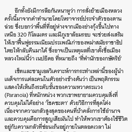
อีกทั้งยังมีการลือกันหนาหูว่า การสั่งย้ายเมืองหลวง
ครั้งนี้มาจากคำทำนายโดยโหราจารย์ประจำตัวของตาน
ฉ่วย ซึ่งบอกว่าพื้นที่ที่อยู่ห่างจากเมืองย่างกุ้งขึ้นไปทาง
เหนือ 320 กิโลเมตร และมีภูเขาล้อมรอบ จะช่วยส่งเสริม
ให้เขาฟื้นฟูธรรมเนียมประเพณีเก่าของพม่าสมัยราชาธิป
ไตยให้กลับคืนมาได้ ซึ่งอาจเป็นเหตุผลที่เขาตั้งชื่อเมือง
หลวงใหม่นี้ว่า เนปยีดอ ที่หมายถึง ‘ที่พำนักของกษัตริย์’
เซ็ทและซามูเอลวิเคราะห์การกระทำเหล่านี้ของผู้นำ
เผด็จการแต่ละคนในตัวอย่างข้างต้นว่า เป็นพฤติกรรม
แสดงให้เห็นถึงระดับขั้นของความหวาดระแวง
(Paranoia) ที่หนักหน่วง พวกเขาพยายามควบคุมสิ่งที่
ควบคุมไม่ได้อย่าง ‘โชคชะตา’ ด้วยวิธีการที่สุดโต่ง
เนื่องจากความกลัวสูงสุดของคนที่บ้าคลั่งการใช้อำนาจ
และควบคุมคือการสูญเสียมันไป ทำให้พวกเขาต้องใช้ชีวิต
อยู่กับความกลัวที่ซ่อนเร้นอยู่ภายในตลอดเวลา ไม่