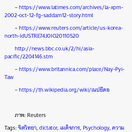
–
https://www.latimes.com/archives/la-xpm-
2002-oct-12-fg-saddam12-story.html
–
https://www.reuters.com/article/us-korea-
north-idUSTRE74J0IO20110520
http://news.bbc.co.uk/2/hi/asia-
pacific/2204146.stm
–
https://www.britannica.com/place/Nay-Pyi-
Taw
–
https://th.wikipedia.org/wiki/เนปยีดอ
ภาพ: Reuters
Tags:
จิตวิทยา
,
dictator
,
เผด็จการ
,
Psychology
,
ความ