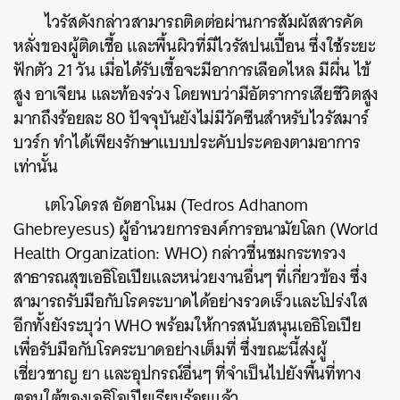
ไวรัสดังกล่าวสามารถ
ติดต่อผ่านการสัมผัสสารคัด
หลั่งของผู้ติดเชื้อ และพื้นผิวที่มีไวรัสปนเปื้อน ซึ่ง
ใช้ระยะ
ฟักตัว 21 วัน เมื่อได้รับเชื้อจะมีอาการเลือดไหล มีผื่น ไข้
สูง อาเจียน และท้องร่วง
โดยพบว่ามีอัตราการเสียชีวิตสูง
มากถึงร้อยละ 80 ปัจจุบันยังไม่มีวัคซีนสำหรับไวรัสมาร์
บวร์ก ทำได้เพียงรักษาแบบประคับประคองตามอาการ
เท่านั้น
เตโวโดรส อัดฮาโนม (Tedros Adhanom
Ghebreyesus) ผู้อำนวยการองค์การอนามัยโลก (World
Health Organization: WHO) กล่าวชื่นชมกระทรวง
สาธารณสุขเอธิโอเปียและหน่วยงานอื่นๆ ที่เกี่ยวข้อง ซึ่ง
สามารถรับมือกับโรคระบาดได้อย่างรวดเร็วและโปร่งใส
อีกทั้งยังระบุว่า WHO พร้อมให้การสนับสนุนเอธิโอเปีย
เพื่อรับมือกับโรคระบาดอย่างเต็มที่ ซึ่งขณะนี้ส่งผู้
เชี่ยวชาญ ยา และอุปกรณ์อื่นๆ ที่จำเป็นไปยังพื้นที่ทาง
ตอนใต้ของเอธิโอเปียเรียบร้อยแล้ว