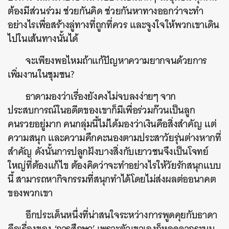
ต้องมีส่วนร่วม ช่วยกันคิด ช่วยกันหาทางออกว่าจะทำ
อย่างไรเพื่อสร้างลู่ทางที่ถูกที่ควร และจูงใจให้พวกเขาเดิน
ไปในเส้นทางนั้นได้
จะเพียงพอไหมถ้าแก้ปัญหาความยากจนด้วยการ
เพิ่มงานในชุมชน?
ธาดามองว่าเรื่องยังคงไม่จบลงง่ายๆ จาก
ค้นหา
ประสบการณ์ในอดีตของเขาก็มีเพื่อร่วมก๊วนเป็นลูก
SHARE
TWEET
LINE
EMAIL
คนรวยอยู่มาก คนกลุ่มนี้ไม่ได้มองว่าเงินคือสิ่งสำคัญ แต่
ความสนุก และความคึกคะนองตามประสาวัยรุ่นต่างหากที่
สำคัญ ดังนั้นการปลูกฝังบางสิ่งกับเยาวชนจึงเป็นโจทย์
ใหญ่ที่ต้องแก้ไข ต้องคิดว่าจะทำอย่างไรให้วัยรักสนุกแบบ
นี้ สามารถหากิจกรรมที่สนุกทำได้โดยไม่ส่งผลต่ออนาคต
ของพวกเขา
อีกประเด็นหนึ่งที่น่าสนใจระหว่างการพูดคุยกับธาดา
คือเรื่องของ ‘การศึกษา’ เพราะตัวเขาเองก็หลุดจากระบบ