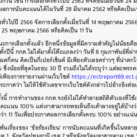
วัน เช่น การเลือกตั้งทั่วไปปี 2562 ที่จัดขึ้นเมื่อวันที่ 2
ารนับคะแนนได้ในวันที่ 28 มีนาคม 2562 หรือคิดเป็นเวลา
้งทั่วไปปี 2566 จัดการเลือกตั้งเมื่อวันที่ 14 พฤษภาคม 
ที่ 25 พฤษภาคม 2566 หรือคิดเป็น 11 วัน
รเลือกตั้งแล้ว อีกหนึ่งข้อมูลที่มีความสำคัญไม่น้อยคือ 
กตั้งปีนี้ กกต.ไม่ได้มาตั้งโต๊ะแถลงว่า วันที่ 8 กุมภาพันธ์ท
หมดกี่คน คิดเป็นกี่เปอร์เซ็นต์ มีเพียงตัวเลขคร่าวๆ ที่น่าตกใจ
5% ซึ่งน้อยที่สุดในรอบ 30 ปี รวมถึงไม่ได้ระบุว่า แต่ละพร
ต่เพียงการรายงานผ่านเว็บไซต์
https://ectreport69.ect
กาศว่า ไม่ให้ใช้ตัวเลขจากเว็บไซต์ดังกล่าวไปอ้างอิงต่อเท
รั้งนี้ การทำงานของ กกต.จะยังไม่ได้ทำลายสถิติตัวเองที่ใช
นน 100% แต่เราสามารถพอเห็นถึงเค้าลางอยู่ได้บ้างว่า กา
่า 11 วันเพื่อประกาศผลการเลือกตั้งครบ 100% อย่างแน่
พ้นเรื่องของ ‘ข้อร้องเรียน’ การนับคะแนนที่เกิดขึ้นในหลาย
เขต 1, จังหวัดปทุมธานี เขต 7 หรือจังหวัดมหาสารคาม เขต 1