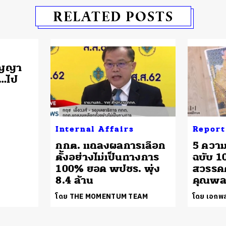
RELATED POSTS
ัญญา
น…ไป
Internal Affairs
Report
กกต. แถลงผลการเลือก
5 ความ
ตั้งอย่างไม่เป็นทางการ
ฉบับ 1
100% ยอด พปชร. พุ่ง
สวรรคต
8.4 ล้าน
คุณพล
โดย THE MOMENTUM TEAM
โดย เอกพ