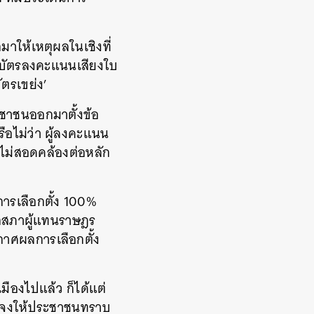
มาให้เหตุผลในเชิงที่
า บัตรลงคะแนนเสียงใบ
ัตรเขย่ง’
ะชาชนออกมาตั้งข้อ
ือไม่ว่า ผู้ลงคะแนน
งไม่สอดคล้องต่อหลัก
การเลือกตั้ง 100%
ิกสภาผู้แทนราษฎร
กาศผลการเลือกตั้ง
ืองไปแล้ว ก็ได้แต่
ี้แจงให้ประชาชนทราบ