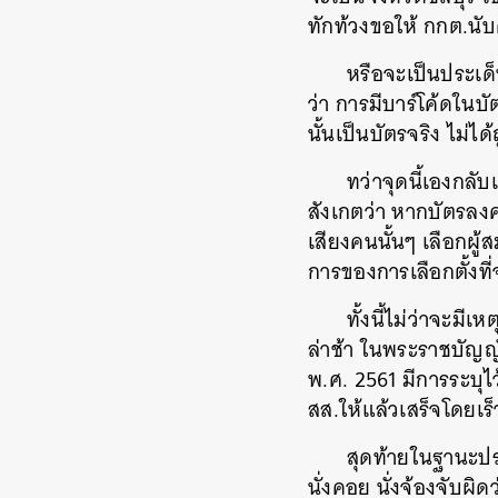
ทักท้วงขอให้ กกต.นั
หรือจะเป็นประเด็
ว่า การมีบาร์โค้ดใน
นั้นเป็นบัตรจริง ไม่ไ
ทว่าจุดนี้เองกลั
สังเกตว่า หากบัตรลง
เสียงคนนั้นๆ เลือกผู
การของการเลือกตั้งที่
ค้
ทั้งนี้ไม่ว่าจะ
ล่าช้า ในพระราชบัญญ
พ.ศ. 2561 มีการระบุ
สส.ให้แล้วเสร็จโดยเร็
สุดท้ายในฐานะปร
นั่งคอย นั่งจ้องจับผ