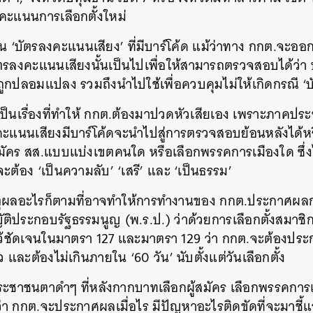
บคะแนนการเลือกตั้งใหม่
น ‘บัตรลงคะแนนเสียง’ ที่มีบาร์โค้ด แม้ว่าทาง กกต.จะออก
บัตรลงคะแนนเสียงนั้นเป็นไปเพื่อให้สามารถตรวจสอบได้ว่
ด้ถูกปลอมแปลง รวมถึงนำไปใช้เพื่อควบคุมไม่ให้เกิดกรณี ‘บ
บเป็นเรื่องที่ทำให้ กกต.ต้องมาปวดหัวเสียเอง เพราะภาคปร
คะแนนเสียงมีบาร์โค้ดจะนำไปสู่การตรวจสอบย้อนหลังได้หร
้สมัคร สส.แบบแบ่งเขตคนใด หรือเลือกพรรคการเมืองใด ซึ่
จะต้อง ‘เป็นความลับ’ ‘เสรี’ และ ‘เป็นธรรม’
นหา
มีเหตุผลอะไรก็ตามที่อาจทำให้การทำงานของ กกต.ประกาศผล
SHARE
TWEET
LINE
EMAIL
ัติประกอบรัฐธรรมนูญ (พ.ร.ป.) ว่าด้วยการเลือกตั้งสมาช
ไว้ชัดเจนในมาตรา 127 และมาตรา 129 ว่า กกต.จะต้องประ
ว และต้องไม่เกินภายใน ‘60 วัน’ นับตั้งแต่วันเลือกตั้ง
ะชาชนตาดำๆ ที่หลังกากบาทเลือกผู้สมัคร เลือกพรรคการเม
ิดว่า กกต.จะประกาศผลเมื่อไร มีปัญหาอะไรติดขัดที่จะมาช