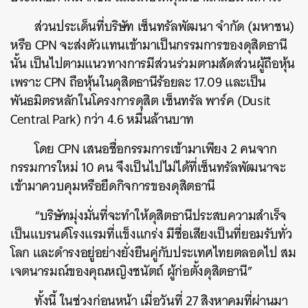
ส่วนประเด็นที่บริษัท เซ็นทรัลพัฒนา จำกัด (มหาชน)
หรือ CPN จะส่งตัวแทนเข้ามาเป็นกรรมการของดุสิตธานี
นั้น เป็นไปตามแนวทางการมีส่วนร่วมตามสัดส่วนผู้ถือหุ้น
เพราะ CPN ถือหุ้นในดุสิตธานีร้อยละ 17.09 และเป็น
พันธมิตรหลักในโครงการดุสิต เซ็นทรัล พาร์ค (Dusit
Central Park) กว่า 4.6 หมื่นล้านบาท
โดย CPN เสนอชื่อกรรมการเข้ามาเพียง 2 คนจาก
กรรมการใหม่ 10 คน จึงเป็นไปไม่ได้ที่เซ็นทรัลพัฒนาจะ
เข้ามาควบคุมหรือยึดกิจการของดุสิตธานี
ค้นหา
“บริษัทมุ่งมั่นที่จะทำให้ดุสิตธานีประสบความสำเร็จ
SHARE
TWEET
LINE
EMAIL
เป็นแบรนด์โรงแรมที่แข็งแกร่ง มีชื่อเสียงเป็นที่ยอมรับทั่ว
โลก และดำรงอยู่อย่างยั่งยืนคู่กับประเทศไทยตลอดไป สม
เจตนารมณ์ของคุณหญิงชนัตถ์ ผู้ก่อตั้งดุสิตธานี”
ทั้งนี้ ในช่วงก่อนหน้า เมื่อวันที่ 27 สิงหาคมที่ผ่านมา