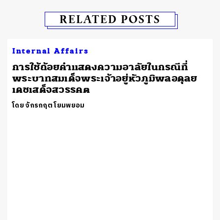
RELATED POSTS
Internal Affairs
การใช้ถ้อยคำแสดงความอาลัยในกรณีที่
พระบาทสมเด็จพระเจ้าอยู่หัวภูมิพลอดุลย
เดชเสด็จสวรรคต
โดย จักรกฤต โยมพยอม