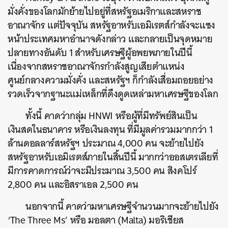
มั่งคั่งของโลกมักย้ายไปอยู่ที่สหรัฐอเมริกาและสหราช
อาณาจักร แต่ปัจจุบัน สหรัฐอาหรับเอมิเรตส์กำลังจะแซง
หน้าประเทศมหาอำนาจดังกล่าว และกลายเป็นจุดหมาย
ปลายทางอันดับ 1 สำหรับเศรษฐีผู้อพยพภายในปีนี้
เนื่องจากสหราชอาณาจักรกำลังสูญเสียตำแหน่ง
ศูนย์กลางความมั่งคั่ง และสหรัฐฯ ก็กำลังเสื่อมถอยอย่าง
รวดเร็วจากฐานะแม่เหล็กที่ดึงดูดเหล่ามหาเศรษฐีของโลก
ทั้งนี้ คาดว่ากลุ่ม HNWI หรือผู้ที่มีทรัพย์สินเป็น
เงินสดในธนาคาร หรือเงินลงทุน ที่มีมูลค่ารวมมากกว่า 1
ล้านดอลลาร์สหรัฐฯ ประมาณ 4,000 คน จะย้ายไปยัง
สหรัฐอาหรับเอมิเรตส์ภายในสิ้นปีนี้ มากกว่าออสเตรเลียที่
มีการคาดการณ์ว่าจะมีประมาณ 3,500 คน สิงคโปร์
2,800 คน และอิสราเอล 2,500 คน
นอกจากนี้ คาดว่ามหาเศรษฐีจำนวนมากจะย้ายไปยัง
‘The Three Ms’ หรือ มอลตา (Malta) มอริเชียส
ค้นหา