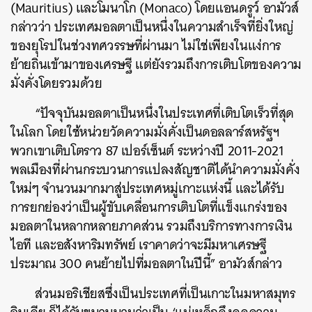
(Mauritius) และโมนาโก (Monaco) โดยแอนดรูว์ อามัวส์
SHARE
TWEET
LINE
EMAIL
กล่าวว่า ประเทศมอลตาเป็นหนึ่งในความสำเร็จที่ยิ่งใหญ่
ของยุโรปในช่วงทศวรรษที่ผ่านมา ไม่ใช่เพียงในแง่การ
ย้ายถิ่นเข้ามาของเศรษฐี แต่ยังรวมถึงการเติบโตของความ
มั่งคั่งโดยรวมด้วย
“ปัจจุบันมอลตาเป็นหนึ่งในประเทศที่เติบโตเร็วที่สุด
ในโลก โดยใช้หน่วยวัดความมั่งคั่งเป็นดอลลาร์สหรัฐฯ
พวกเขาเติบโตราว 87 เปอร์เซ็นต์ ระหว่างปี 2011-2021
พลเมืองที่ผ่านกระบวนการแปลงสัญชาติได้นำความมั่งคั่ง
ใหม่ๆ จำนวนมากมาสู่ประเทศหมู่เกาะแห่งนี้ และได้รับ
การยกย่องว่าเป็นผู้ขับเคลื่อนการเติบโตที่แข็งแกร่งของ
มอลตาในหลากหลายภาคส่วน รวมถึงบริการทางการเงิน
ไอที และอสังหาริมทรัพย์ เราคาดว่าจะมีมหาเศรษฐี
ประมาณ 300 คนย้ายไปที่มอลตาในปีนี้” อามัวส์กล่าว
ส่วนมอริเชียสซึ่งเป็นประเทศที่เป็นเกาะในมหาสมุทร