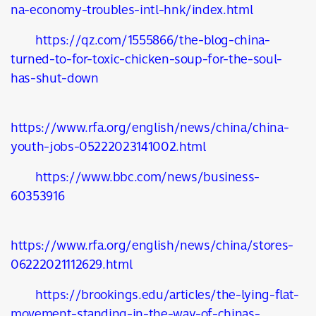
na-economy-troubles-intl-hnk/index.html
https://qz.com/1555866/the-blog-china-
turned-to-for-toxic-chicken-soup-for-the-soul-
has-shut-down
https://www.rfa.org/english/news/china/china-
youth-jobs-05222023141002.html
https://www.bbc.com/news/business-
60353916
https://www.rfa.org/english/news/china/stores-
06222021112629.html
https://brookings.edu/articles/the-lying-flat-
movement-standing-in-the-way-of-chinas-