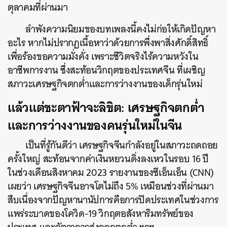
ตุลาคมที่ผ่านมา
ลำพังความนิยมของบทเพลงนี้คงไม่ก่อให้เกิดปัญหา
อะไร หากไม่ปรากฏเนื้อหาว่าด้วยการพึ่งพาสิ่งศักดิ์สิทธิ์
เพื่อร้องขอความมั่งคั่ง เพราะชีวิตจริงไร้ความหวังใน
อาชีพการงาน ซึ่งสะท้อนวิกฤตของประเทศจีน ที่เผชิญ
สภาวะเศรษฐกิจตกต่ำและการว่างงานของเด็กรุ่นใหม่
แล้วแต่ชะตาฟ้าจะลิขิต: เศรษฐกิจตกต่ำ
และการว่างงานของคนรุ่นใหม่ในจีน
เป็นที่รู้กันดีว่า เศรษฐกิจจีนกำลังอยู่ในสภาวะถดถอย
ครั้งใหญ่ สะท้อนจากค่าเงินหยวนดิ่งลงเหวในรอบ 16 ปี
ในช่วงเดือนสิงหาคม 2023 รายงานของซีเอ็นเอ็น (CNN)
เผยว่า เศรษฐกิจจีนอาจโตไม่ถึง 5% เหมือนช่วงที่ผ่านมา
สืบเนื่องจากปัญหานานัปการคือการปิดประเทศในช่วงการ
แพร่ระบาดของโควิด-19 วิกฤตอสังหาริมทรัพย์ของ