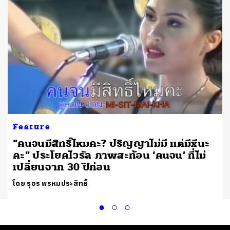
Feature
“คนจนมีสิทธิ์ไหมคะ? ปริญญาไม่มี แต่มีxีนะ
คะ” ประโยคไวรัล ภาพสะท้อน ‘คนจน’ ที่ไม่
เปลี่ยนจาก 30 ปีก่อน
โดย รุอร พรหมประสิทธิ์