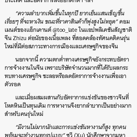
ประเทศ และอัตราการส่งออกตกต่ำ ฯลฯ
“ความลำบากเพิ่มขึ้นในทุกปี ยากเย็นแสนเข็ญขึ้น
เรื่อยๆ ที่จะหาเงิน ขณะที่ราคาสินค้าก็พุ่งสูงไม่หยุด”
คอม
เมนต์ของแอ็กเคานต์ @too_late ในแอปพลิเคชันสัญชาติ
จีน Zhizu ต่อนัยของเนื้อเพลง ที่สอดคล้องทัศนคติคนรุ่น
ใหม่ที่มีต่อสภาวะทางการเมืองและเศรษฐกิจของจีน
นอกจากนี้ ความตกต่ำทางเศรษฐกิจยังกระทบอัตรา
การจ้างงานในจีน เพราะบริษัทจำนวนมากที่ได้รับผลกระ
ทบทางเศรษฐกิจ ชะลอหรือลดอัตราการจ้างงานเพื่อเอา
ตัวรอด
และเมื่อผสมผสานกับอัตราการแข่งขันของชาวจีนที่
โหดหินเป็นทุนเดิม การหางานจึงยากลำบากเป็นอย่างมาก
สำหรับคนรุ่นใหม่
“มีงานไม่มากนักและการแข่งขันหางานก็สูง ทุกคน
พร้อมจะทำงานทุกรูปแบบ”
ซวี (Xu) นักศึกษาจากมหา