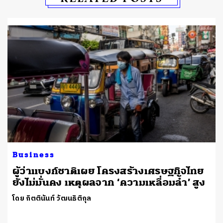
Business
ผู้ว่าแบงก์ชาติเผย โครงสร้างเศรษฐกิจไทย
อ
ยังไม่มั่นคง เหตุผลจาก ‘ความเหลื่อมล้ำ’ สูง
โดย กิตตินันท์ วัฒนธิติกุล