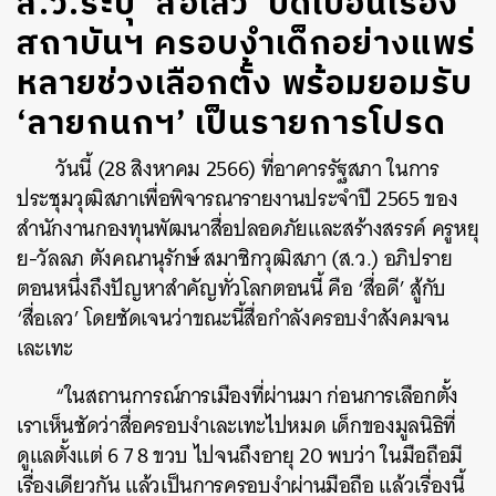
ส.ว.ระบุ ‘สื่อเลว’ บิดเบือนเรื่อง
สถาบันฯ ครอบงำเด็กอย่างแพร่
หลายช่วงเลือกตั้ง พร้อมยอมรับ
‘ลายกนกฯ’ เป็นรายการโปรด
วันนี้ (28 สิงหาคม 2566) ที่อาคารรัฐสภา ในการ
ประชุมวุฒิสภาเพื่อพิจารณารายงานประจำปี 2565 ของ
สำนักงานกองทุนพัฒนาสื่อปลอดภัยและสร้างสรรค์ ครูหยุ
ย-วัลลภ ตังคณานุรักษ์ สมาชิกวุฒิสภา (ส.ว.) อภิปราย
ตอนหนึ่งถึงปัญหาสำคัญทั่วโลกตอนนี้ คือ ‘สื่อดี’ สู้กับ
‘สื่อเลว’ โดยชัดเจนว่าขณะนี้สื่อกำลังครอบงำสังคมจน
เละเทะ
“ในสถานการณ์การเมืองที่ผ่านมา ก่อนการเลือกตั้ง
เราเห็นชัดว่าสื่อครอบงำเละเทะไปหมด เด็กของมูลนิธิที่
ดูแลตั้งแต่ 6 7 8 ขวบ ไปจนถึงอายุ 20 พบว่า ในมือถือมี
เรื่องเดียวกัน แล้วเป็นการครอบงำผ่านมือถือ แล้วเรื่องนี้