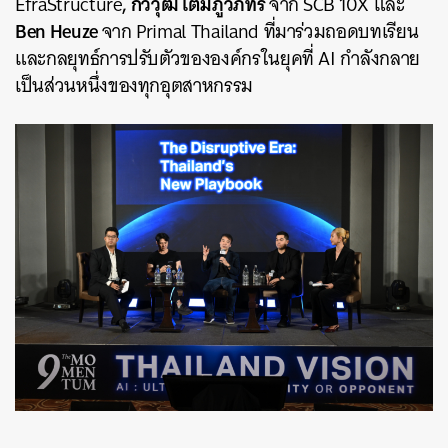
, กวีวุฒิ เต็มภูวภัทร
EfraStructure
จาก SCB 10X และ
Ben Heuze
จาก Primal Thailand ที่มาร่วมถอดบทเรียน
และกลยุทธ์การปรับตัวขององค์กรในยุคที่ AI กำลังกลาย
เป็นส่วนหนึ่งของทุกอุตสาหกรรม