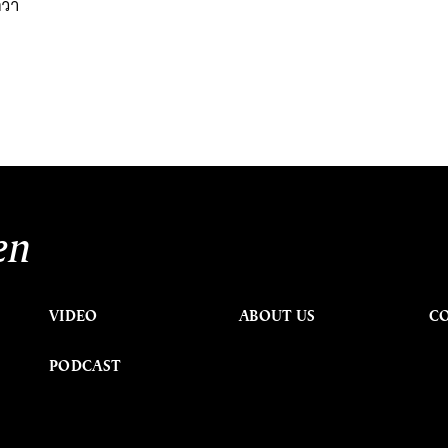
ว่า
en
VIDEO
ABOUT US
C
PODCAST