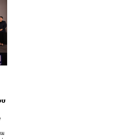
อบ
นหา
SHARE
TWEET
LINE
EMAIL
e
ถาม