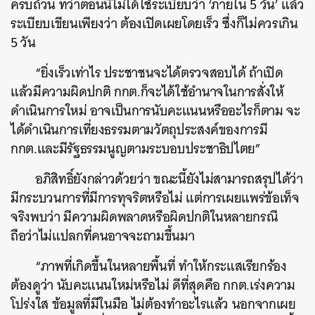
ครบถ้วน ทว่าตอนนี้ไม่ได้ใช้ระเบียบว่า ‘ภายใน 5 วัน’ แล้ว
ระเบียบเขียนเพียงว่า ต้องเปิดเผยโดยเร็ว ซึ่งก็ไม่ควรเกิน
5 วัน
“ยิ่งเร็วเท่าไร ประชาชนจะได้ตรวจสอบได้ ถ้าเปิด
แล้วมีความผิดปกติ กกต.ก็จะได้ใช้อำนาจในการสั่งให้
ดำเนินการใหม่ อาจเป็นการนับคะแนนหรืออะไรก็ตาม จะ
ได้ดำเนินการเที่ยงธรรมตามวัตถุประสงค์ของการมี
กกต.และมีรัฐธรรมนูญตามระบอบประชาธิปไตย”
อภิสิทธิ์ยังกล่าวด้วยว่า ขณะนี้ยังไม่สามารถสรุปได้ว่า
มีกระบวนการที่มีการทุจริตหรือไม่ แต่การเผยแพร่ข้อเท็จ
จริงพบว่า มีความผิดพลาดหรือผิดปกติในหลายกรณี
ถือว่าไม่แปลกที่คนอาจจะถามขึ้นมา
“ภาพที่เกิดขึ้นในหลายพื้นที่ ทำให้กระแสเรียกร้อง
ต้องดูว่า นับคะแนนใหม่หรือไม่ ดีที่สุดคือ กกต.เร่งความ
โปร่งใส ข้อมูลที่มีในมือ ไม่ต้องทำอะไรแล้ว นอกจากเผย