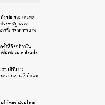
บลงด้วยชัยชนะของพล
งประชารัฐ พรรค
สภาที่มาจากการแต่ง
ั้งนี้คือกติกาใน
ี่มีเสียงมากถึงหนึ่ง
ชามติรับร่าง
การลงประชามติ กับผล
มได้ชัดว่าส่วนใหญ่