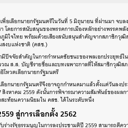
เพื่อเลือกนายกรัฐมนตรีในวันที่ 5 มิถุนายน ที่ผ่านมา จ
โอชา โดยการสนับสนุนของพรรคการเมืองหลักอย่างพรรคพลั
ภูมิใจไทย พร้อมด้วยเสียงสนับสนุนสำคัญจากสภาชิกวุฒิ
มสงบแห่งชาติ (คสช.)
ว่ามีปัจจัยสำคัญในการกำหนดชัยชนะของพลเอกประยุทธ์ในคร
วณ ส.ส. บัญชีรายชื่อและบทเฉพาะกาลที่ให้สมาชิกวุฒิสภาท
ธิโหวตเลือกนายกรัฐมนตรี
ือกนายกรัฐมนตรีจึงอาจถูกกำหนดมาแล้วตั้งแต่วันลงประ
ที่ 7 สิงหาคม 2559 ดังนั้นการพิจารณาความสัมพันธ์ของผล
ถสะท้อนความนิยมใน คสช. ได้ในระดับหนึ่ง
59 สู่การเลือกตั้ง 2562
่รับร่างรัฐธรรมนูญในการลงประชามติปี 2559 สามารถตีควา