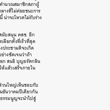
ิดคำนวณสมาชิกสภาผู้
กลางที่ไม่ค่อยชนะการ
้ น่าจะโหวตไม่รับร่าง
่สนับสนุน คสช. อีก
ือกตั้งที่เร็วที่สุด
ลงประชามติจะเกิด
ย่างชัดเจนว่าถ้า
อก สนธิ บุญยรัตกลิน
งให้แล้วเสร็จภายใน
ส่วนใหญ่เห็นชอบกับ
อนธันวาคมปีเดียวกัน
รัฐธรรมนูญจะนำไปสู่