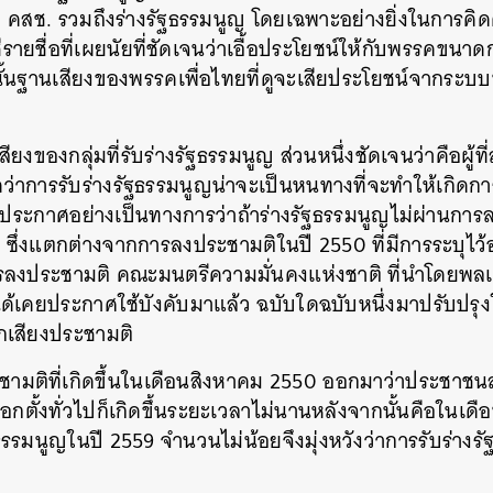
ับ คสช. รวมถึงร่างรัฐธรรมนูญ โดยเฉพาะอย่างยิ่งในการค
ชื่อที่เผยนัยที่ชัดเจนว่าเอื้อประโยชน์ให้กับพรรคขนาด
นั้นฐานเสียงของพรรคเพื่อไทยที่ดูจะเสียประโยชน์จากระบบนี
งของกลุ่มที่รับร่างรัฐธรรมนูญ ส่วนหนึ่งชัดเจนว่าคือผู้ที
คิดว่าการรับร่างรัฐธรรมนูญน่าจะเป็นหนทางที่จะทำให้เกิดการเล
้ประกาศอย่างเป็นทางการว่าถ้าร่างรัฐธรรมนูญไม่ผ่านการ
 ซึ่งแตกต่างจากการลงประชามติในปี 2550 ที่มีการระบุไว้อ
รลงประชามติ คณะมนตรีความมั่นคงแห่งชาติ ที่นำโดยพลเ
ได้เคยประกาศใช้บังคับมาแล้ว ฉบับใดฉบับหนึ่งมาปรับปรุ
อกเสียงประชามติ
ชามติที่เกิดขึ้นในเดือนสิงหาคม 2550 ออกมาว่าประชาชน
อกตั้งทั่วไปก็เกิดขึ้นระยะเวลาไม่นานหลังจากนั้นคือในเดื
ัฐธรรมนูญในปี 2559 จำนวนไม่น้อยจึงมุ่งหวังว่าการรับร่าง
นหา