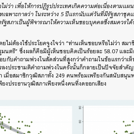
ไม่ว่า เพื่อให้การปฏิรูปประเทศเกิดความต่อเนื่องตามแผ
ฉพาะกาลว่า ในระหว่าง 5 ปีแรกนับแต่วันที่มีรัฐสภาชุด
องรัฐสภาเป็นผู้พิจารณาให้ความเห็นชอบบุคคลซึ่งสมควรได้ร
โดยไม่ต้องใช้ประโยคจูงใจว่า “ท่านเห็นชอบหรือไม่ว่า สมาช
มนตรี” ซึ่งผลก็คือมีผู้เห็นชอบคิดเป็นร้อยละ 58.07 และมี
นชอบกับคำถามพ่วงในสัดส่วนที่สูงกว่าคำถามในข้อแรกว่าเ
ลงประชามติคำถามพ่วงในครั้งนั้นก็กลายเป็นปัจจัยสำคัญท
า เมื่อสมาชิกวุฒิสภาทั้ง 249 คนพร้อมเพรียงกันสนับสนุน
พียงประธานวุฒิสภาเพียงหนึ่งคนที่งดออกเสียง