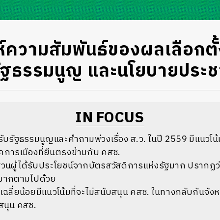
ห์ความสัมพันธ์ของผลเลือกตั
ัฐธรรมนูญ และนโยบายประช
IN FOCUS
่รับรัฐธรรมนูญและคำถามพ่วงเรื่อง ส.ว. ในปี 2559 มีแนวโน้ม
การเมืองที่ยืนตรงข้ามกับ คสช.
ัดส่วนผู้ได้รับประโยชน์จากบัตรสวัสดิการแห่งรัฐมาก ปรากฏว
ลมากตามไปด้วย
้เฉลี่ยน้อยมีแนวโน้มที่จะไม่สนับสนุน คสช. ในทางกลับกันจังหวั
บสนุน คสช.