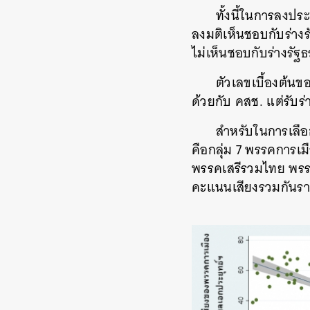
ทั้งนี้ในการลงป
ลงมติเห็นชอบกับร่างร
ไม่เห็นชอบกับร่างรัฐ
ตัวเลขเบื้องต้นขอ
ด้วยกับ คสช. แต่รับร
สำหรับในการเลือก
คือกลุ่ม 7 พรรคการเม
พรรคเสรีรวมไทย พรร
คะแนนเสียงรวมกันราว