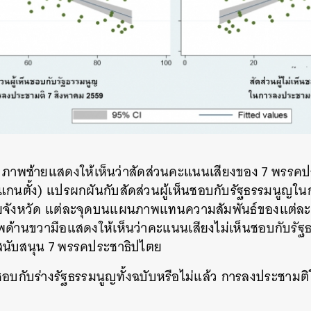
าพซ้ายแสดงให้เห็นว่าสัดส่วนคะแนนเสียงของ 7 พรรคป
แกนตั้ง) แปรผกผันกับสัดส่วนผู้เห็นชอบกับรัฐธรรมนูญ
ังหวัด แต่ละจุดบนแผนภาพแทนความสัมพันธ์ของแต่ละจังห
พด้านขวามือแสดงให้เห็นว่าคะแนนเสียงไม่เห็นชอบกับรั
สนับสนุน 7 พรรคประชาธิปไตย
บกับร่างรัฐธรรมนูญทั้งฉบับหรือไม่แล้ว การลงประชามติใน