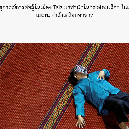
ุการณ์การต่อสู้ในเมือง Taiz มาพำนักในกระท่อมเล็กๆ ใน
SHARE
TWEET
LINE
EMAIL
เยเมน กำลังเตรียมอาหาร