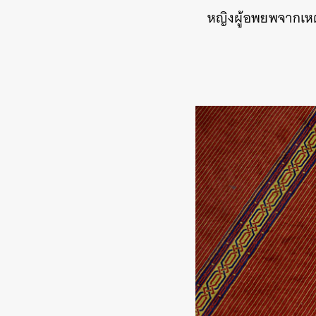
หญิงผู้อพยพจากเหต