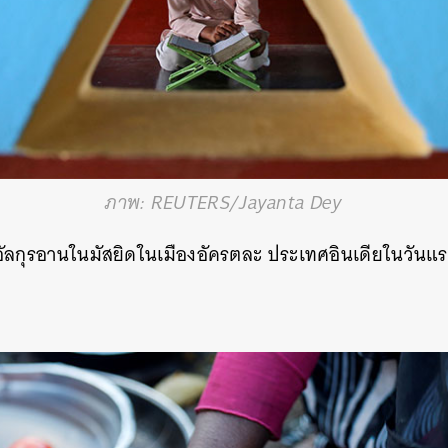
ภาพ: REUTERS/Jayanta Dey
อัลกุรอานในมัสยิดในเมืองอัครตละ ประเทศอินเดียในวัน