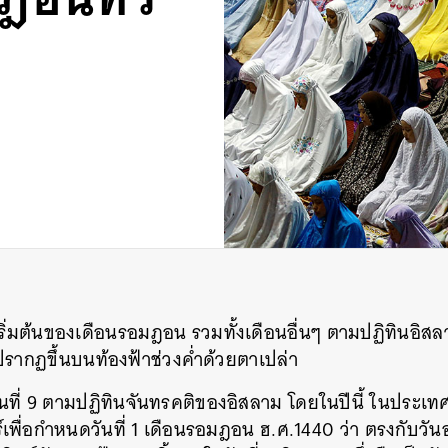
ริ่มต้นของเดือนรอมฎอน รวมทั้งเดือนอื่นๆ ตามปฏิทินอิส
ะปรากฏขึ้นบนท้องฟ้าช่วงค่ำด้วยตาเปล่า
นที่ 9 ตามปฏิทินจันทรคติของอิสลาม โดยในปีนี้ ในประเ
เพื่อกำหนดวันที่ 1 เดือนรอมฎอน ฮ.ศ.1440 ว่า ตรงกับวันอา