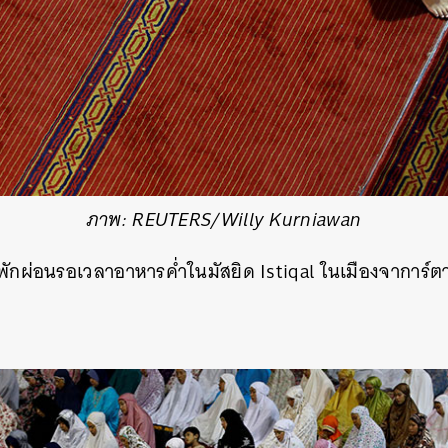
ภาพ: REUTERS/Willy Kurniawan
พักผ่อนรอเวลาอาหารค่ำในมัสยิด Istiqal ในเมืองจาการ์ตา