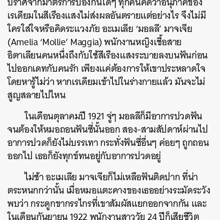
ปราศจากมาตรการป้องกันใดๆ ทุกคนคิดว่าอนุภาคของ
ค้นหา
เรเดียมในสีเรืองแสงไม่ส่งผลอันตรายแต่อย่างไร จึงไม่มี
ใครใส่ใจหรือคิดระแวงภัย อะเมเลีย ‘มอลลี’ มาจเจีย
SHARE
TWEET
LINE
EMAIL
(Amelia ‘Mollie’ Maggia) พนักงานหญิงเชื้อสาย
อิตาเลียนคนหนึ่งถึงกับใช้สีเรืองแสงระบายลงบนฟันก่อน
ไปออกเดทกับคนรัก เพียงแค่ต้องการให้เขาประหลาดใจ
โดยหารู้ไม่ว่า หากเรเดียมเข้าไปในร่างกายแล้ว มันจะไม่
สูญสลายไปไหน
ในเดือนตุลาคมปี 1921 จู่ๆ มอลลีก็มีอาการปวดฟัน
จนต้องให้หมอถอนฟันซี่นั้นออก สอง-สามสัปดาห์ผ่านไป
อาการปวดก็ยังไม่บรรเทา กระทั่งฟันซี่อื่นๆ ค่อยๆ ถูกถอน
ออกไป เธอก็ยังทุกข์ทนอยู่กับอาการปวดอยู่
ไม่ช้า อะเมเลีย มาจเจียก็ไม่เหลือฟันติดปาก ที่น่า
ตระหนกกว่านั้น เมื่อหมอแตะคางของเธออย่างระมัดระวัง
พบว่า กระดูกขากรรไกรที่เขาสัมผัสแยกออกจากกัน และ
ในเดือนกันยายน 1922 พนักงานสาววัย 24 ปีก็เสียชีวิต