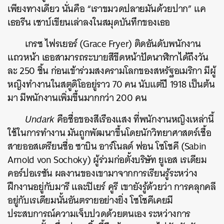
เพียงทางเดียว นั่นคือ “เราขมวดปลายมันด้วยปาก” แค
เธอรีน เชาบ์เขียนเล่าลงในสมุดบันทึกของเธอ
เกรซ ไฟรเยอร์ (Grace Fryer) ติดอันดับพนักงาน
แถวหน้า เธอสามารถระบายสีขีดหน้าปัดนาฬิกาได้ถึงวัน
ละ 250 ชิ้น ก่อนเข้าร่วมสงครามโลกของสหรัฐอเมริกา มีผู้
หญิงทำงานในสตูดิโออยู่ราว 70 คน นับแต่ปี 1918 เป็นต้น
มา มีพนักงานเพิ่มขึ้นมากกว่า 200 คน
Undark
คือชื่อของสีเรืองแสง ที่พนักงานหญิงเหล่านี้
ใช้ในการทำงาน มันถูกพัฒนาขึ้นโดยนักวิทยาศาสตร์เชื้อ
สายออสเตรียนชื่อ ซาบิน อาร์โนลด์ ฟอน โซโชคี (Sabin
Arnold von Sochoky) ผู้ร่วมก่อตั้งบริษัท ยูเอส เรเดียม
คอร์ปอเรชัน ผลงานของเขามาจากการเรียนรู้ระหว่าง
ฝึกงานอยู่กับมารี และปิเยร์ คูรี เขายังรู้ด้วยว่า การคลุกคลี
อยู่กับเรเดียมนั้นอันตรายอย่างยิ่ง โซโชคีเคยมี
ประสบการณ์ความเจ็บปวดด้วยตนเอง ระหว่างการ