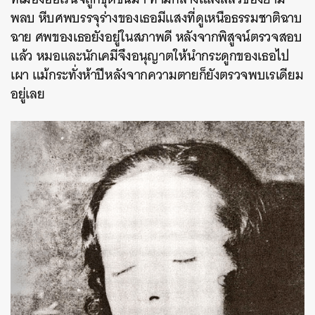
พลบ หีบศพบรรจุร่างของเธอมีแสงที่ดูเหนือธรรมชาติฉาบ
ฉาย ศพของเธอยังอยู่ในสภาพดี หลังจากพิสูจน์ตรวจสอบ
แล้ว หมอและนักเคมีจึงอนุญาตให้นำกระดูกของเธอไป
เผา แม้กระทั่งห้าปีหลังจากความตายก็ยังตรวจพบเรเดียม
อยู่เลย