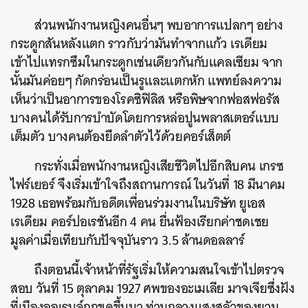
ส่วนพนักงานหญิงคนอื่นๆ พบอาการแปลกๆ อย่าง
กระดูกสันหลังแตก ราวกับว่ามันทำจากแก้ว เรเดียม
เข้าไปแทรกซึมในกระดูกเช่นเดียวกันกับแคลเซียม จาก
นั้นมันค่อยๆ กัดกร่อนเป็นรูและแตกหัก แพทย์ลงความ
เห็นว่าเป็นอาการของโรคซิฟิลิส หรือพิษจากฟอสฟอรัส
บางคนได้รับการบำบัดโดยการหล่อปูนพลาสเตอร์แบบ
เต็มตัว บางคนต้องยึดลำตัวไว้ด้วยคอร์เส็ตต์
กระทั่งเมื่อพนักงานหญิงเสียชีวิตไปอีกสิบคน เกรซ
ไฟร์เยอร์ จึงเริ่มเข้าใจถึงสถานการณ์ ในวันที่ 18 มีนาคม
1928 เธอพร้อมกับอดีตเพื่อนร่วมงานในบริษัท ยูเอส
เรเดียม คอร์ปอเรชันอีก 4 คน ยื่นฟ้องเรียกค่าชดเชย
มูลค่าเมื่อเทียบกับปัจจุบันราว 3.5 ล้านดอลลาร์
ถึงตอนนี้เจ้าหน้าที่รัฐเริ่มให้ความสนใจเข้าไปตรวจ
สอบ วันที่ 15 ตุลาคม 1927 ศพของอะเมเลีย มาจเจียซึ่งฝัง
ที่เมืองออเรนจ์ถูกขุดขึ้นมา ท่ามกลางแสงสลัวของยาม