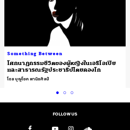
Something Between
โศกนาฏกรรมชีวิตของผู้หญิงในเอธิโอเปีย
และสาธารณรัฐประชาธิปไตยคองโก
โดย บุญโชค พานิชศิลป์
FOLLOW US