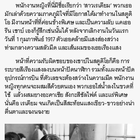
พนักงานหญิงที่นี่มีชื่อเรียกว่า ‘สาวเรเดียม’ พวกเธอ
มักเล่าด้วยความภาคภูมิใจที่มีโอกาสได้มาทำงานในสตูดิ
โอ มีงานหน้าที่ที่ค่อนข้างพิเศษ และเป็นความลับ แคเธอ
รีน เชาบ์ เองก็รู้สึกเช่นนั้นได้ หลังจากเลิกงานในวันแรก
วันที่ 1 กุมภาพันธ์ 1917 ตัวเธอคล้ายมีแสงส่องสว่าง
ท่ามกลางความสลัวมืด และเส้นผมของเธอเรืองแสง
หน้าที่ความรับผิดชอบของเชาบ์ในสตูดิโอก็คือ การ
ระบายสีเรืองแสงลงบนหน้าปัดนาฬิกา รวมทั้งแผงหน้าปัด
อุปกรณ์การบิน ที่ตัวเลขจะต้องสว่างในความมืด พนักงาน
หญิงทุกคนจะผสมสีด้วยตนเอง พวกเธอใส่น้ำลงในขวดที่
ใช้ แล้วผสมยางอะคาเซีย สังกะสีซัลไฟด์ และแร่พิเศษ
นั่นคือ เรเดียม จนเกิดเป็นสีสะท้อนแสงเขียว-ขาวอย่างน่า
ตื่นตาและฉงนฉงาย