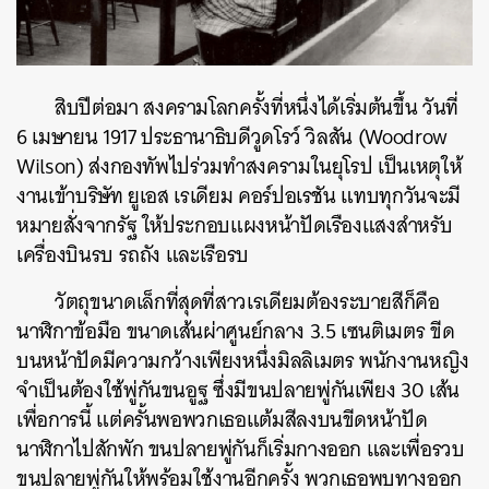
สิบปีต่อมา สงครามโลกครั้งที่หนึ่งได้เริ่มต้นขึ้น วันที่
6 เมษายน 1917 ประธานาธิบดีวูดโรว์ วิลสัน (Woodrow
Wilson) ส่งกองทัพไปร่วมทำสงครามในยุโรป เป็นเหตุให้
งานเข้าบริษัท ยูเอส เรเดียม คอร์ปอเรชัน แทบทุกวันจะมี
หมายสั่งจากรัฐ ให้ประกอบแผงหน้าปัดเรืองแสงสำหรับ
เครื่องบินรบ รถถัง และเรือรบ
วัตถุขนาดเล็กที่สุดที่สาวเรเดียมต้องระบายสีก็คือ
นาฬิกาข้อมือ ขนาดเส้นผ่าศูนย์กลาง 3.5 เซนติเมตร ขีด
บนหน้าปัดมีความกว้างเพียงหนึ่งมิลลิเมตร พนักงานหญิง
จำเป็นต้องใช้พู่กันขนอูฐ ซึ่งมีขนปลายพู่กันเพียง 30 เส้น
เพื่อการนี้ แต่ครั้นพอพวกเธอแต้มสีลงบนขีดหน้าปัด
นาฬิกาไปสักพัก ขนปลายพู่กันก็เริ่มกางออก และเพื่อรวบ
ขนปลายพู่กันให้พร้อมใช้งานอีกครั้ง พวกเธอพบทางออก