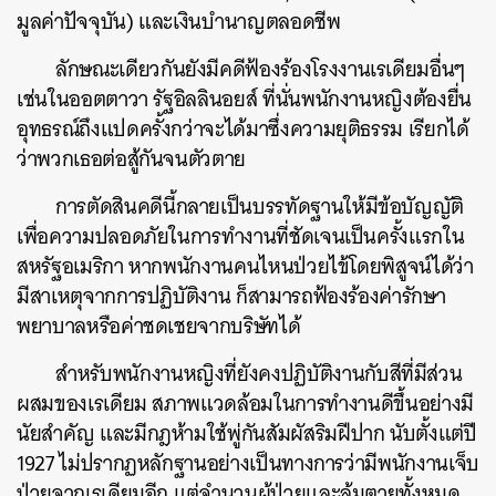
มูลค่าปัจจุบัน) และเงินบำนาญตลอดชีพ
ลักษณะเดียวกันยังมีคดีฟ้องร้องโรงงานเรเดียมอื่นๆ
เช่นในออตตาวา รัฐอิลลินอยส์ ที่นั่นพนักงานหญิงต้องยื่น
อุทธรณ์ถึงแปดครั้งกว่าจะได้มาซึ่งความยุติธรรม เรียกได้
ว่าพวกเธอต่อสู้กันจนตัวตาย
การตัดสินคดีนี้กลายเป็นบรรทัดฐานให้มีข้อบัญญัติ
เพื่อความปลอดภัยในการทำงานที่ชัดเจนเป็นครั้งแรกใน
สหรัฐอเมริกา หากพนักงานคนไหนป่วยไข้โดยพิสูจน์ได้ว่า
มีสาเหตุจากการปฏิบัติงาน ก็สามารถฟ้องร้องค่ารักษา
พยาบาลหรือค่าชดเชยจากบริษัทได้
สำหรับพนักงานหญิงที่ยังคงปฏิบัติงานกับสีที่มีส่วน
ผสมของเรเดียม สภาพแวดล้อมในการทำงานดีขึ้นอย่างมี
นัยสำคัญ และมีกฎห้ามใช้พู่กันสัมผัสริมฝีปาก นับตั้งแต่ปี
1927 ไม่ปรากฏหลักฐานอย่างเป็นทางการว่ามีพนักงานเจ็บ
ป่วยจากเรเดียมอีก แต่จำนวนผู้ป่วยและล้มตายทั้งหมด