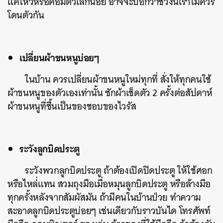
แค่ไหว้หรือค้อมตัวเล็กน้อย อาจจะบอกว่าช่วงนี้เราไม่ควร
โดนตัวกัน
เปลี่ยนผ้าขนหนูบ่อยๆ
ในบ้าน ควรเปลี่ยนผ้าขนหนูใหม่ทุกที่ สั่งให้ทุกคนใช้
ผ้าขนหนูของตัวเองเท่านั้น ซักผ้าเช็ดตัว 2 ครั้งต่อสัปดาห์
ผ้าขนหนูที่ชื้นเป็นของชอบของไวรัส
ค้นหา
ระวังลูกบิดประตู
SHARE
TWEET
LINE
EMAIL
ระวังพวกลูกบิดประตู ถ้าต้องเปิดปิดประตู ให้ใช้ศอก
หรือไหล่่แทน สวมถุงมือเมื่อหมุนลูกบิดประตู หรือล้างมือ
ทุกครั้งหลังจากสัมผัสมัน ถ้ามีคนในบ้านป่วย ทำความ
สะอาดลูกบิดประตูบ่อยๆ เช่นเดียวกับราวบันได โทรศัพท์