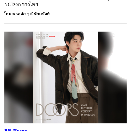
NCTzen ชาวไทย
โดย
พรลภัส วุฒิรัตนรักษ์
PR News