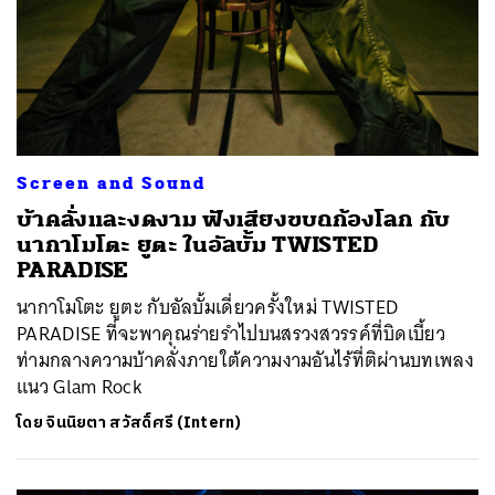
Screen and Sound
บ้าคลั่งและงดงาม ฟังเสียงขบถก้องโลก กับ
นากาโมโตะ ยูตะ ในอัลบั้ม TWISTED
PARADISE
นากาโมโตะ ยูตะ กับอัลบั้มเดี่ยวครั้งใหม่ TWISTED
PARADISE ที่จะพาคุณร่ายรำไปบนสรวงสวรรค์ที่บิดเบี้ยว
ท่ามกลางความบ้าคลั่งภายใต้ความงามอันไร้ที่ติผ่านบทเพลง
แนว Glam Rock
โดย
จินนิยตา สวัสดิ์ศรี (Intern)