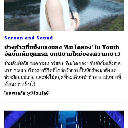
Screen and Sound
ย่างก้าวที่แข็งแรงของ ‘คิม โดยอง’ ใน Youth
อัลบั้มเต็มชุดแรก บทนิยามใหม่ของความเยาว์
ร่วมสัมผัสนิยามความเยาว์ของ ‘คิม โดยอง’ กับอัลบั้มเต็มชุด
แรก Youth เรื่องราวชีวิตที่ไขว่คว้าการเป็นนักร้องมาตั้งแต่
ช่วงมัธยมปลาย และยังไม่หยุดที่จะเดินหน้าทำตามเส้นทางที่
ตัวเองวาดฝันไว้
โดย
พรลภัส วุฒิรัตนรักษ์