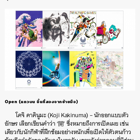
ค้นหา
SHARE
TWEET
LINE
EMAIL
Open (แถวบน ชิ้นที่สองจากซ้ายมือ)
โคจิ คาคินูมะ (Koji Kakinuma) – นักออกแบบตัว
อักษร
เลือกเขียนคำว่า
‘開’ ซึ่งหมายถึงการเปิดเผย เช่น
เดียวกับนักกีฬาที่ฝึกซ้อมอย่างหนักเพื่อเปิดให้ตัวตนก้าว