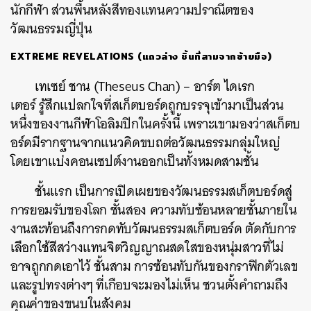
นักกีฬา ส่วนพื้นหลังสีทองแทนความปราณีตของ
วัฒนธรรมญี่ปุ่น
EXTREME REVELATIONS (แถวล่าง ชิ้นที่สามจากซ้ายมือ)
เทเซย์ ชาน (Theseus Chan) – อาร์ต ไดเรก
เตอร์
รู้สึกแปลกใจที่สเก็ตบอร์ดถูกบรรจุเข้ามาเป็นส่วน
หนึ่งของงานกีฬาโอลิมปิกในครั้งนี้ เพราะเขามองว่าสเก็ตบ
อร์ดมีรากฐานจากแนวคิดขบถต่อวัฒนธรรมกลุ่มใหญ่
โดยเขาแบ่งคอนเซปต์งานออกเป็นทั้งหมดสามชั้น
ชั้นแรก เป็นการเปิดเผยของวัฒนธรรมสเก็ตบอร์ดสู่
การยอมรับของโลก ชั้นสอง ความทับซ้อนหลายชั้นภายใน
งานสะท้อนถึงการกดทับวัฒนธรรมสเก็ตบอร์ด ตัดกับการ
เลือกใช้สีสว่างแทนจิตวิญญาณสดใสของหนุ่มสาวที่ไม่
อาจถูกกดเอาไว้ ชั้นสาม
การซ้อนทับกันของกราฟิกตัวเลข
และรูปทรงต่างๆ ที่เกือบจะมองไม่เห็น ชวนตั้งคำถามถึง
คุณค่าของขนบในสังคม