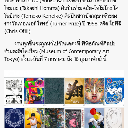
โชโค คานาซาวะ (
Shoko Kanazawa) ช่างภาพ-ทากาชิ
โฮมมะ (Takashi Homma) ศิลปินร่วมสมัย-โทโมโกะ โค
โนอิเกะ (Tomoko Konoike) ศิลปินชาวอังกฤษ เจ้าของ
รางวัลเทอเนอร์ ไพรซ์ (Turner Prize) ปี 1998-คริส โอฟีลี
(Chris Ofili)
งานทุกชิ้นจะถูกนำไปจัดแสดงที่
พิพิธภัณฑ์ศิลปะ
ร่วมสมัยโตเกียว (Museum of Contemporary Art
Tokyo) ตั้งแต่วันที่ 7 มกราคม ถึง 16 กุมภาพันธ์ นี้