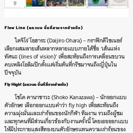
Flow Line (แถวบน ชิ้นที่สามจากซ้ายมือ)
ไดจิโร่ โอฮาระ
(Daijiro Ohara) – กราฟิกดีไซเนอร์
เลือกผสมลายเส้นหลากหลายแบบภายใต้ชื่อ ‘เส้นแห่ง
ทัศนะ (lines of vision)’ เพื่อสะท้อนถึงการเคลื่อนขบวน
คบเพลิงโอลิมปิกตั้งแต่เริ่มต้นที่กรีซมาจนถึงญี่ปุ่นใน
ปัจจุบัน
Fly High! (แถวบน ชิ้นที่สี่จากซ้ายมือ)
โชโค คานาซาวะ (Shoko Kanazawa) – นักออกแบบ
ตัวอักษร
เลือกออกแบบคำว่า fly high เพื่อสะท้อนถึง
ความมุ่งมั่นและเร่าร้อนของนักกีฬา ทีมงาน รวมถึงผู้ชม
และทุกคนที่มีส่วนเกี่ยวข้องกับงานครั้งนี้ โดยเธอออกแบบ
ให้มีประกายแสงสีทองบนตัวอักษรแทนความเร่าร้อนของ