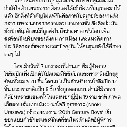
นอกเหนือจากทั่วทุกมุมโลกจะตั้งตารอลุ้นและให้
กำลังใจตัวแทนของชาติตนเองได้เข้าชิงเหรียญทองมาให้
แล้ว อีกสิ่งที่สำคัญไม่แพ้กันคือภาพโปสเตอร์ของงานดัง
กล่าว เพราะนอกจากความสวยงามทางชั้นเชิงศิลปะ มัน
ยังเป็นสัญลักษณ์ที่ถูกส่งไปถึงสายตาคนทั่วโลก เพื่อ
สะท้อนถึงบริบทของสังคม การเมือง และแนวคิดทาง
ประวัติศาสตร์ของช่วงเวลาปัจจุบัน ให้คนรุ่นหลังได้ศึกษา
ต่อๆ ไป
โดยเมื่อวันที่ 7 มกราคมที่ผ่านมา ทีมผู้จัดงาน
โอลิมปิกเพิ่งเปิดตัวโปสเตอร์โอลิมปิกและพาราลิมปิกฤดู
ร้อนทั้งหมด 20 ชิ้น โดยแบ่งเป็นสำหรับงานโอลิมปิก 12
ชิ้น และพาราลิมปิก 8 ชิ้น ซึ่งถูกออกแบบผ่านฝีมือของ
ศิลปินหลายแขนงทั้งในและนอกญี่ปุ่น 19 ราย อาทิ ภาพส
เก็ตลายเส้นแบบมังงะ-นาโอกิ อุราซาวะ (
Naoki
Urasawa)
เจ้าของผลงาน ‘20th Century Boys’ นัก
ออกแบบตัวอักษรและนักเคลื่อนไหวด้านสิทธิผู้พิการ-