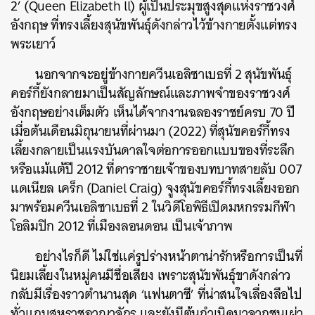
2’ (Queen Elizabeth ll) ผู้เป็นประมุขสูงสุดแห่งราชวงศ์
อังกฤษ ที่ทรงเลี้ยงสุนัขพันธุ์ดังกล่าวไว้ข้างกายตั้งแต่ทรง
พระเยาว์
นอกจากจะอยู่ข้างกายควีนเอลิซาเบธที่ 2 สุนัขพันธุ์
คอร์กี้ยังกลายมาเป็นสัญลักษณ์และภาพจำของราชวงศ์
อังกฤษอย่างเต็มตัว เห็นได้จากงานฉลองราชย์ครบ 70 ปี
เมื่อต้นเดือนมิถุนายนที่ผ่านมา (2022) ที่สุนัขคอร์กี้ทรง
เลี้ยงกลายเป็นแรงบันดาลใจต่อการออกแบบของที่ระลึก
หรือแม้แต้ปี 2012 ที่ดาราชายเจ้าของบทบาทสายลับ 007
แดเนียล เคร็ก (Daniel Craig) จูงสุนัขคอร์กี้ทรงเลี้ยงออก
มาพร้อมควีนเอลิซาเบธที่ 2 ในวิดีโอพิธีเปิดมหกรรมกีฬา
โอลิมปิก 2012 ที่เมืองลอนดอน เป็นเจ้าภาพ
อย่างไรก็ดี ไม่ใช่แค่รูปร่างหน้าตาน่ารักหรือการเป็นที่
นิยมเลี้ยงในหมู่คนมีชื่อเสียง เพราะสุนัขพันธุ์ขาดังกล่าว
กลับมีเรื่องราวตำนานสุด ‘แฟนตาซี’ ที่น่าสนใจเลื่องลือไป
ทั่วแถบสหราชอาณาจักร และยังมีต้นกำเนิดมาจากชนเผ่า