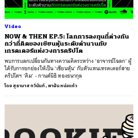
Video
NOW & THEN EP.5: โลกการลงทุนที่ต่างกัน
กว่าที่คิดของเซียนหุ้นระดับตำนานกับ
เทรดเดอร์แห่งวงการคริปโต
พบการแลกเปลี่ยนกันทางความคิดระหว่าง ‘อาจารย์โฉลก’ ผู้
ได้รับการยกย่องให้เป็น ‘เซียนหุ้น’ กับตัวแทนเทรดเดอร์สาย
คริปโตฯ ‘คิม’ - กานต์นิธิ ทองธนากุล
โดย
สุธามาส ทวินันท์
,
พาฝัน หน่อแก้ว