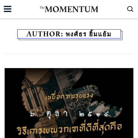
AUTHOR:
พงศ์ธร ยิ้มแย้ม