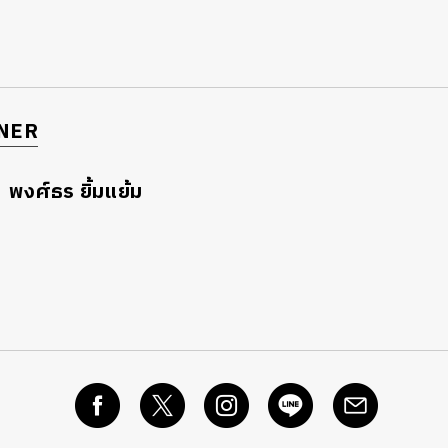
นหา
SHARE
TWEET
LINE
EMAIL
NER
พงศ์ธร ยิ้มแย้ม