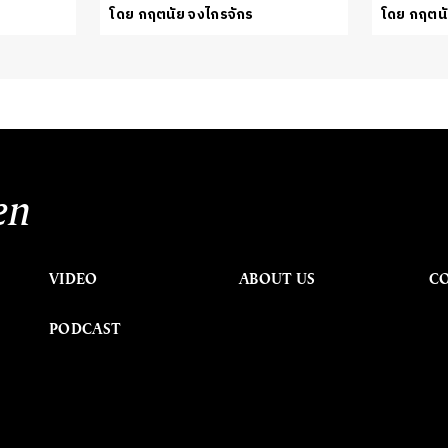
โดย กฤตนัย จงไกรจักร
โดย กฤตนั
en
VIDEO
ABOUT US
C
PODCAST