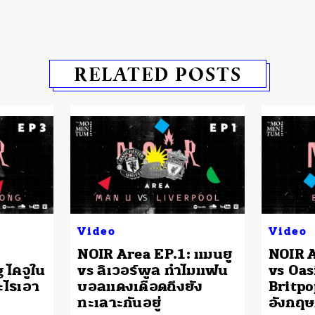
RELATED POSTS
Video
Video
NOIR Area EP.1: แมนยู
NOIR A
 ไคจูใน
vs ลิเวอร์พูล ทำไมแฟน
vs Oas
ไรเอา
บอลแดงเดือดถึงยัง
Britpop
ทะเลาะกันอยู่
อังกฤษ