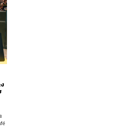
าง
ย
ง
afé
นหา