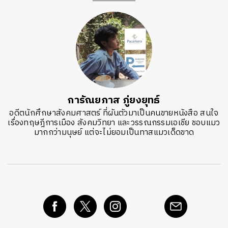
การัณยภาส ภู่ยงยุทธ์
อดีตนักศึกษาสังคมศาสตร์ ที่ผันตัวมาเป็นคนขายหนังสือ สนใจ
เรื่องทฤษฎีการเมือง สังคมวิทยา และวรรณกรรมเอเชีย ชอบแมว
มากกว่ามนุษย์ แต่จะไม่ยอมเป็นทาสแมวเด็ดขาด