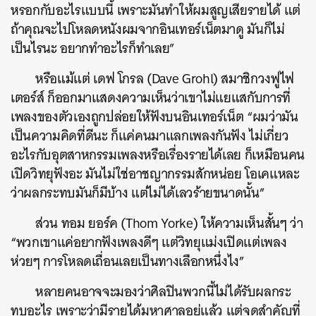
หรอกกับอะไรแบบนี้ เพราะมันทำให้ผมสูญเสียรายได้ แต่
ถ้าคุณจะไปโหลดหนังผมจากอินเทอร์เน็ตมาดู มันก็ไม่
เป็นไรนะ อยากทำอะไรก็ทำเลย”
หรือแม้แต่ เดฟ โกรล (Dave Grohl) สมาชิกวงฟูไฟ
เตอร์ส์ ก็ออกมาแสดงความเห็นว่าเขาไม่แยแสกับการที่
เพลงของตัวเองถูกปล่อยให้ฟังบนอินเทอร์เน็ต “ผมว่ามัน
เป็นความคิดที่ดีนะ ก็แค่คนมาแลกเพลงกันฟัง ไม่เกี่ยว
อะไรกับอุตสาหกรรมเพลงหรือเรื่องรายได้เลย ก็เหมือนคน
เปิดวิทยุฟังอะ มันไม่ใช่อาชญากรรมสักหน่อย โอเคแหละ
ว่าผลกระทบมันก็มีบ้าง แต่ไม่ได้เลวร้ายขนาดนั้น”
ส่วน ทอม ยอร์ค (Thom Yorke) ให้ความเห็นสั้นๆ ว่า
“พวกเขาแค่อยากฟังเพลงดีๆ แต่วิทยุแม่งเปิดแต่เพลง
ห่วยๆ การโหลดเถื่อนเลยเป็นทางเลือกหนึ่งไง”
หลายคนอาจจะมองว่าศิลปินพวกนี้ไม่ได้รับผลกระ
ทบอะไร เพราะว่ามีรายได้มหาศาลอยู่แล้ว แต่จุดสำคัญที่