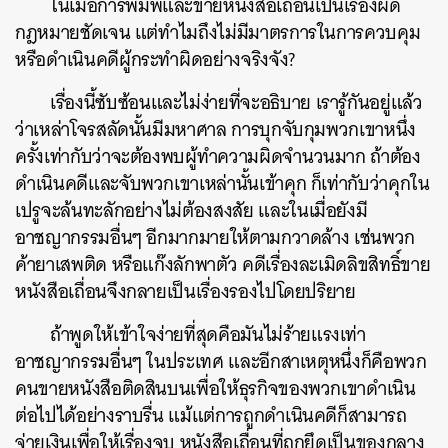
ในเมื่อการพิมพ์และขายหนังสือเถื่อนเป็นเรื่องผิด
กฎหมายชัดเจน แต่ทำไมถึงไม่มีมาตรการในการควบคุม
หรือดำเนินคดีผู้กระทำผิดอย่างจริงจัง?
เรื่องนี้ซับซ้อนและไม่ง่ายที่จะอธิบาย เรารู้กันอยู่แล้ว
ว่าเหล่าโจรสลัดนั้นมีมหาศาล การบุกจับกุมพวกเขาหนึ่ง
ครั้งเท่ากับว่าจะต้องพบผู้ทำความผิดจำนวนมาก
ถ้าต้อง
ดำเนินคดีและจับพวกเขาเหล่านั้นเข้าคุก ก็เท่ากับว่าคุกใน
เปรูจะล้นทะลักอย่างไม่ต้องสงสัย
และในเมื่อยังมี
อาชญากรรมอื่นๆ อีกมากมายให้ตามกวาดล้าง เช่นพวก
ค้ายาเสพติด หรือแก๊งลักพาตัว คดีเรื่องละเมิดลิขสิทธิ์ขาย
หนังสือเถื่อนจึงกลายเป็นเรื่องรองไปโดยปริยาย
ถ้าพูดให้เข้าใจง่ายที่สุดคือมันไม่ร้ายแรงเท่า
อาชญากรรมอื่นๆ ในประเทศ และอีกสาเหตุหนึ่งก็คือพวก
คนขายหนังสือติดสินบนเพื่อให้ธุรกิจของพวกเขาดำเนิน
ต่อไปได้อย่างราบรื่น แม้แต่การถูกดำเนินคดีก็สามารถ
จ่ายเงินเพื่อให้เรื่องจบ หนังสือเถื่อนที่ถูกยึดเป็นของกลาง