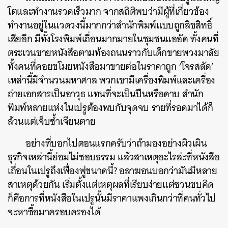
โตและทำงานรวดเร็วมาก
จากสถิติพบว่ามีผู้ที่เกี่ยวข้อง
ทำงานอยู่ในแวดวงนี้มากกว่าสำนักพิมพ์แบบถูกลิขสิทธิ์
เสียอีก
มี
ทั้งโรงพิมพ์เถื่อนมากมายในชุมชนแออัด ทั้งคนที่
ตระเวนขายหนังสือตามท้องถนนราวกับเด็กขายพวงมาลัย
ทั้งคนที่คอยขโมยหนังสือมาขายต่อในราคาถูก ‘โจรสลัด’
เหล่านี้มีจำนวนมหาศาล พวกเขามีเครื่องพิมพ์และเครื่อง
ถ่ายเอกสารเป็นอาวุธ
แทนที่จะเป็นปืนหรือดาบ สำนัก
พิมพ์หลายแห่งในเปรูต้องพบกับจุดจบ รายที่รอดมาได้ก็
ล้วนแต่เจ็บช้ำเจียนตาย
อย่างที่บอกไปตอนแรกครับว่า
ถ้ามองอย่างผิวเผิน
ธุรกิจเหล่านี้ย่อมไม่ชอบธรรม แล้วสาเหตุอะไรล่ะที่หนังสือ
เถื่อนในเปรูถึงเฟื่องฟูขนาดนี้
? อลาฆอนบอกว่ามันมีหลาย
สาเหตุด้วยกัน เริ่มตั้งแต่เหตุผลที่เรียบง่ายแต่ชวนขบคิด
ก็คือการที่หนังสือในเปรูนั้นมีราคาแพงเกินกว่าที่คนทั่วไป
จะหาซื้อมาครอบครองได้