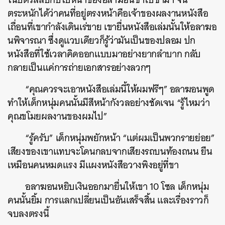
ตระหนักได้ว่าคนที่อยู่ตรงหน้าคือเจ้าของผลงานหนังสือ
เถื่อนที่เขากำลังเดินเร่ขาย เขายื่นหนังสือเล่มนั้นให้อลาฆอ
นพิจารณา ซึ่งดูแวบเดียวก็รู้ว่ามันเป็นของปลอม ปก
หนังสือที่ใช้เวลาคิดออกแบบมาอย่างยากลำบาก กลับ
กลายเป็นแค่การถ่ายเอกสารอย่างลวกๆ
“คุณควรจะเอาหนังสือเล่มนี้ให้ผมฟรีๆ” อลาฆอนพูด
ทำให้เด็กหนุ่มคนนั้นมีสีหน้ากังวลอย่างชัดเจน “รู้ไหมว่า
คุณขโมยผลงานของผมไป”
“รู้ครับ” เด็กหนุ่มพยักหน้า “แต่ผมเป็นพวกรายย่อย”
เสียงของเขาแทบจะโดนกลบจากเสียงรถบนท้องถนน ยืน
เหมือนคนหมดแรง มีแผงหนังสือวางพิงอยู่ที่ขา
อลาฆอนหยิบเงินออกมายื่นให้เขา 10 โซล เด็กหนุ่ม
คนนั้นยิ้ม การแลกเปลี่ยนเป็นอันเสร็จสิ้น และเรื่องราวก็
จบลงตรงนี้