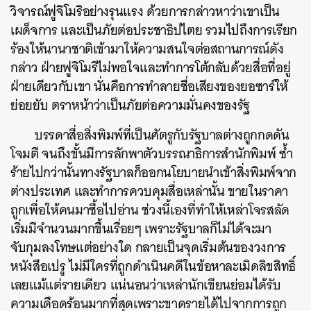
วิจารณ์ฟูจิโมริอย่างรุนแรง ด้วยการกล่าวหาว่าเขาเป็น
เผด็จการ และเป็นภัยต่อประชาธิปไตย รวมไปถึงการเรียก
ร้องให้นานาชาติเข้ามาให้ความสนใจต่อสถานการณ์ดัง
กล่าว ฝ่ายฟูจิโมริไม่พอใจและทำการโต้กลับด้วยสื่อที่อยู่
ฝ่ายเดียวกับเขา นั่นคือการทำลายชื่อเสียงของยอซาร์ให้
ย่อยยับ ตราหน้าว่าเป็นภัยต่อความมั่นคงของรัฐ
บรรดาสื่อสิ่งพิมพ์ที่เป็นศัตรูกับรัฐบาลต่างถูกกดดัน
โจมตี จนถึงขั้นมีการลักพาตัวบรรณาธิการสำนักพิมพ์ ซ้ำ
ร้ายไปกว่านั้นทางรัฐบาลก็ออกนโยบายนำเข้าสิ่งพิมพ์จาก
ต่างประเทศ
และทำการควบคุมสื่อเหล่านั้น ขายในราคา
ถูกเพื่อให้คนมาซื้อไปอ่าน ช่วงนี้เองที่ทำให้เหล่าโจรสลัด
เริ่มมีจำนวนมากขึ้นเรื่อยๆ เพราะรัฐบาลก็ไม่ได้จะมา
จับกุมลงโทษแต่อย่างใด
กลายเป็นจุดเริ่มต้นของวงการ
หนังสือเปรู ไม่มีใครที่ถูกดำเนินคดีในข้อหาละเมิดลิขสิทธิ์
เลยแม้แต่รายเดียว
แน่นอนว่าเหล่านักเขียนย่อมได้รับ
ความเดือดร้อนมากที่สุดเพราะขาดรายได้ไปจากการถูก