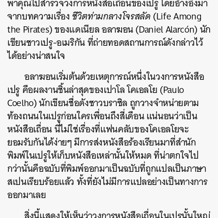
พาคุณไปสำรวจวงการหนังสือเถื่อนของเปรู โดยอ้างอิงมา
จากบทความเรื่อง
ชีวิตท่ามกลางโจรสลัด
(Life Among
the Pirates) ของแดเนียล อลาฆอน (Daniel Alarcón) นัก
เขียนชาวเปรู-อเมริกัน ที่ถ่ายทอดสถานการณ์ดังกล่าวไว้
ได้อย่างน่าสนใจ
อลาฆอนเริ่มต้นด้วยเหตุการณ์หนึ่งในวงการหนังสือ
เปรู คือผลงานชิ้นล่าสุดของเปาโล โคเอลโย (Paulo
Coelho) นักเขียนชื่อดังชาวบราซิล ถูกวางจำหน่ายตาม
ท้องถนนในเปรูก่อนใครเพื่อนถึงสี่เดือน แน่นอนว่าเป็น
หนังสือเถื่อน นี่ไม่ใช่เรื่องที่แฟนคลับของโคเอลโยจะ
ยอมรับกันได้ง่ายๆ มีการส่งหนังสือร้องเรียนมาที่สำนัก
พิมพ์ในเปรูให้เก็บหนังสือเหล่านั้นให้หมด ที่น่าตกใจไป
กว่านั้นคือ
ฉบับที่พิมพ์ออกมาเป็นฉบับที่ถูกแปลเป็นภาษา
สเปนเรียบร้อยแล้ว ทั้งที่ยังไม่มีการแปลอย่างเป็นทางการ
ออกมาเลย
สิ่งนี้แสดงให้เห็นว่าวงการหนังสือเถื่อนในเปรูนั้นใหญ่