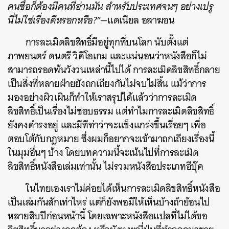
คนซื้อก็ต้องมีคนที่อ่านมัน สำหรับประเทศจนๆ อย่างเปรู
นี่ไม่ใช่เรื่องดีหรอกหรือ?”
—แดเนียล อลาฆอน
การละเมิดลิขสิทธิ์มีอยู่ทุกที่บนโลก นับตั้งแต่
ภาพยนตร์ ดนตรี วิดีโอเกม และแน่นอนว่าหนังสือก็ไม่
สามารถรอดพ้นวังวนเหล่านี้ไปได้
การละเมิดลิขสิทธิ์กลาย
เป็นสิ่งที่หลายฝ่ายยังถกเถียงกันไม่จบไม่สิ้น แม้ว่าการ
มองอย่างผิวเผินก็ทำให้เราสรุปได้แล้วว่าการละเมิด
ลิขสิทธิ์เป็นเรื่องไม่ชอบธรรม แต่ทำไมการละเมิดลิขสิทธิ์
ยังคงดำรงอยู่ และมีทีท่าว่าจะแข็งแกร่งขึ้นเรื่อยๆ เพื่อ
ตอบโต้กับกฎหมาย ซึ่งผมก็อยากจะเข้ามาถกเถียงเรื่องนี้
ในมุมอื่นๆ บ้าง
โดยบทความนี้จะเน้นไปที่การละเมิด
ลิขสิทธิ์หนังสือเล่มเท่านั้น ไม่รวมหนังสือประเภทอีบุ๊ค
ในไทยเองเราไม่ค่อยได้เห็นการละเมิดลิขสิทธิ์หนังสือ
เป็นเล่มกันสักเท่าไหร่ แต่ก็ยังพอมีให้เห็นบ้างถ้าย้อนไป
หลายสิบปีก่อนหน้านี้ โดยเฉพาะหนังสือแปลที่ไม่ได้ขอ