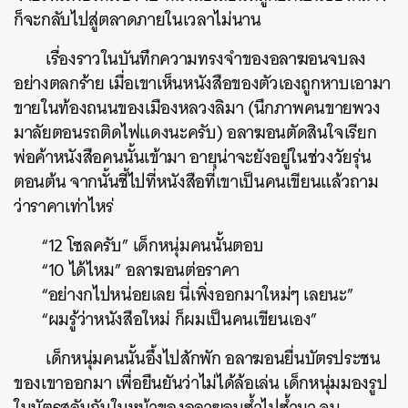
ก็จะกลับไปสู่ตลาดภายในเวลาไม่นาน
เรื่องราวในบันทึกความทรงจำของอลาฆอนจบลง
อย่างตลกร้าย เมื่อ
เขาเห็นหนังสือของตัวเองถูกหาบเอามา
ขายในท้องถนนของเมืองหลวงลิมา (นึกภาพคนขายพวง
มาลัยตอนรถติดไฟแดงนะครับ)
อลาฆอนตัดสินใจเรียก
พ่อค้าหนังสือคนนั้นเข้ามา อายุน่าจะยังอยู่ในช่วงวัยรุ่น
ตอนต้น จากนั้นชี้ไปที่หนังสือที่เขาเป็นคนเขียนแล้วถาม
ว่าราคาเท่าไหร่
“12 โซลครับ” เด็กหนุ่มคนนั้นตอบ
“10 ได้ไหม” อลาฆอนต่อราคา
“อย่างกไปหน่อยเลย นี่เพิ่งออกมาใหม่ๆ เลยนะ”
“ผมรู้ว่าหนังสือใหม่ ก็ผมเป็นคนเขียนเอง”
เด็กหนุ่มคนนั้นอึ้งไปสักพัก อลาฆอนยื่นบัตรประชน
ของเขาออกมา เพื่อยืนยันว่าไม่ได้ล้อเล่น เด็กหนุ่มมองรูป
ในบัตรสลับกับใบหน้าของอลาฆอนซ้ำไปซ้ำมา จน