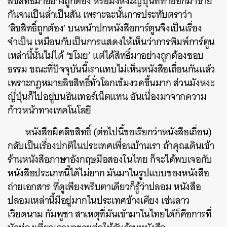
ลิขสิทธิ์มาอย่างถูกต้อง หรือมังหงะญี่ปุ่นที่ทำออกมาขาย
กันจนเป็นล่ำเป็นสัน เพราะฉะนั้นการประทับตราว่า
‘ลิขสิทธิ์ถูกต้อง’ บนหน้าปกหนังสือการ์ตูนจึงเป็นเรื่อง
จำเป็น เหมือนกับเป็นการแสดงให้เห็นว่าการพิมพ์การ์ตูน
เหล่านี้นั้นไม่ได้ ‘ขโมย’ แต่ได้สิทธิ์มาอย่างถูกต้องชอบ
ธรรม ขณะที่ปัจจุบันนี้เราแทบไม่เห็นหนังสือเถื่อนกันแล้ว
เพราะกฎหมายลิขสิทธิ์ทั่วโลกเข้มงวดขึ้นมาก ส่วนมังหงะ
ญี่ปุ่นก็ไปอยู่บนอินเทอร์เน็ตแทน อันเนื่องมาจากความ
ก้าวหน้าทางเทคโนโลยี
หนังสือผิดลิขสิทธิ์ (ต่อไปนี้ขอเรียกว่าหนังสือเถื่อน)
กลับเป็นเรื่องปกติในประเทศเพื่อนบ้านเรา ถ้าคุณเดินเข้า
ร้านหนังสือภาษาอังกฤษมือสองในไทย ก็จะได้พบเจอกับ
หนังสือประเภทนี้ได้ไม่ยาก มันมาในรูปแบบของหนังสือ
ถ่ายเอกสาร ที่ดูเพียงพริบตาเดียวก็รู้ว่าปลอม หนังสือ
ปลอมเหล่านี้มีอยู่มากในประเทศข้างเคียง เช่นลาว
เวียดนาม กัมพูชา สาเหตุที่มันเข้ามาในไทยได้ก็คือการที่