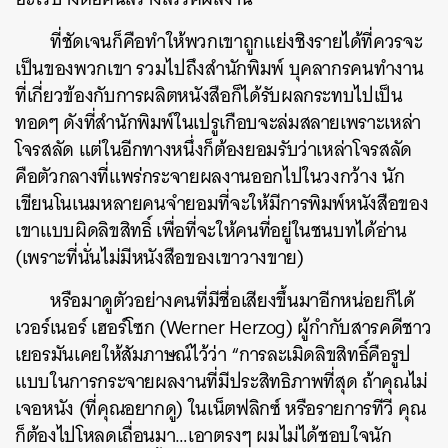
ที่ชัดเจนก็คือทำให้พวกเขาถูกแย่งชิงรายได้ที่ควรจะ
เป็นของพวกเขา รวมไปถึงสำนักพิมพ์ บุคลากรคนทำงาน
ที่เกี่ยวข้องกับการผลิตหนังสือก็ได้รับผลกระทบไปเป็น
ทอดๆ ดังที่สำนักพิมพ์ในเปรูเกือบจะล่มสลายเพราะเหล่า
โจรสลัด แต่ในอีกทางหนึ่งก็ต้องยอมรับว่าเหล่าโจรสลัด
คือตัวกลางที่แพร่กระจายผลงานออกไปในวงกว้าง นัก
เขียนโนเนมหลายคนจำยอมที่จะให้มีการพิมพ์หนังสือของ
เขาแบบผิดลิขสิทธิ์ เพื่อที่จะให้คนที่อยู่ในชนบทได้อ่าน
(เพราะที่นั่นไม่มีหนังสือของเขาวางขาย)
หรือมาดูตัวอย่างคนที่มีชื่อเสียงขึ้นมาอีกหน่อยก็ได้
เวอร์เนอร์ เฮอร์โซก (Werner Herzog) ผู้กำกับสารคดีชาว
เยอรมันเคยให้สัมภาษณ์ไว้ว่า “การละเมิดลิขสิทธิ์คือรูป
แบบในการกระจายผลงานที่มีประสิทธิภาพที่สุด ถ้าคุณไม่
เจอหนัง (ที่คุณอยากดู) ในเน็ตฟลิกซ์ หรือรายการทีวี คุณ
ก็ต้องไปโหลดเถื่อนมา…เอาตรงๆ ผมไม่ได้ชอบใจนัก