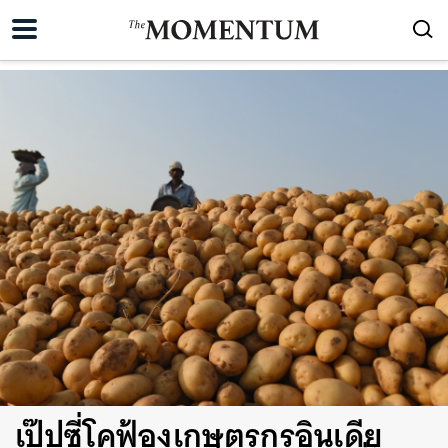
เป๊ปซี่โคฟ้องเกษตรกรอินเดีย