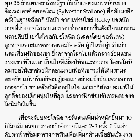
ทุน 35 ล้านดอลลาร์สหรัฐฯ กับนักแสดงแถวหน้าอย่าง
ซิลเวสเตอร์ สตอลโลน (Sylvester Stallone) ที่กลับมาอีก
ครั้งในฐานะร็อกกี บัลบัว จากแฟรนไชส์
Rocky
ยอดนัก
มวยที่ร่างกายโรยราและบอบช้ำจากการขึ้นสังเวียนมานาน
หลายสิบปี เขาได้เจอกับอโดนิส (แสดงโดย จอร์แดน)
ลูกชายนอกสมรสของอพอลโล ครีด ผู้เป็นทั้งคู่ปรับเก่า
และเพื่อนรักของเขา ซึ่งลาจากโลกไปแล้วกลางอ้อมแขน
ของเขา ที่ในเวลานั้นเป็นพี่เลี้ยงให้ขณะชกมวย โดยอโดนิ
สมาขอให้เขาช่วยฝึกสอนมวยเพื่อที่เขาจะได้เดินตามร
อยครีด แม้ว่าร็อกกีจะปฏิเสธเขาอย่างแข็งขัน เพราะภาพ
การจากไปของครีดยังติดอยู่ในใจ แต่เขาก็ต้องยอมแพ้ให้
ลูกตื๊อของเด็กหนุ่มในที่สุด และการฝึกซ้อมอันทรหดของอ
โดนิสก็เริ่มขึ้น
เพื่อจะรับบทอโดนิส จอร์แดนเพิ่มน้ำหนักขึ้นมา 10
กิโลกรัม ด้วยการออกกำลังกายวันละ 2-3 ครั้ง 6 วันต่อ
สัปดาห์ พร้อมตารางการกินเพื่อเพิ่มกล้ามเนื้ออันเข้มงวด