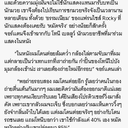
และด้วยความมุ่งมั่นจะไม่ใช้นักแสดงแทนมารับบทเป็น
นักมวย เขาจึงต้องไปเรียนการชกมวยจริงจังเป็นเวลานาน
หลายเดือน ทั้งด้วย ‘ธรรมเนียม’ ของแฟรนไชส์ Rocky ที่
นักแสดงต้องเคยรับ ‘หมัดจริง’ อย่างน้อยก็สักครั้ง
จอร์แดนจึงเข้าฉากกับ โทนี เบลลูว์ นักมวยอาชีพที่มาร่วม
แสดงในหนัง
“ในหนังผมโดนต่อยล้มคว่ำ กล้องไล่ตามจับมาที่ผม
แต่กลายเป็นว่าเทกแรกที่เราถ่ายกัน กำปั้นของโทนีไปบัง
ค้นหา
มุมกล้องเข้าน่ะ เราเลยต้องถ่ายใหม่อีกรอบ” จอร์แดนเล่า
SHARE
TWEET
LINE
EMAIL
“พอถ่ายรอบสอง ผมโดนต่อยอีก รู้เลยว่าคนในกอง
ถ่ายตื่นเต้นกันมากๆ ผมเลยคิดว่ามันต้องออกมาดีแน่เลย
เพราะทุกคนเงียบกริบเลย ได้ยินเสียงโปรดิวเซอร์วิ่งมาสั่ง
คัต เพราะเขากลัวผมจะเจ็บ ซึ่งบอกเลยว่าผมเห็นดาววิ้งๆ
ยังจำกลิ่นผ้าใบได้เลย แต่ผมโดนต่อยจริงๆ อย่างกับโดน
รถชนเลย แถมโทนีบอกว่า เขาใช้กำลังแค่ 40% เอง หมัด
หนักอย่างกับเขาปล่อยมา 85%”