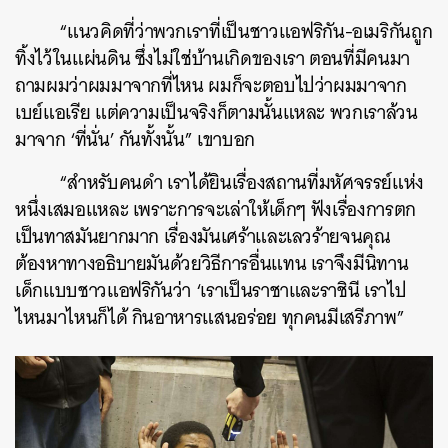
“แนวคิดที่ว่าพวกเราที่เป็นชาวแอฟริกัน-อเมริกันถูก
ทิ้งไว้ในแผ่นดิน ซึ่งไม่ใช่บ้านเกิดของเรา ตอนที่มีคนมา
ถามผมว่าผมมาจากที่ไหน ผมก็จะตอบไปว่าผมมาจาก
เบย์แอเรีย แต่ความเป็นจริงก็ตามนั้นแหละ พวกเราล้วน
มาจาก ‘ที่นั่น’ กันทั้งนั้น” เขาบอก
“สำหรับคนดำ เราได้ยินเรื่องสถานที่มหัศจรรย์แห่ง
หนึ่งเสมอแหละ เพราะการจะเล่าให้เด็กๆ ฟังเรื่องการตก
เป็นทาสมันยากมาก เรื่องมันเศร้าและเลวร้ายจนคุณ
ต้องหาทางอธิบายมันด้วยวิธีการอื่นแทน เราจึงมีนิทาน
เด็กแบบชาวแอฟริกันว่า ‘เราเป็นราชาและราชินี เราไป
ไหนมาไหนก็ได้ กินอาหารแสนอร่อย ทุกคนมีเสรีภาพ”