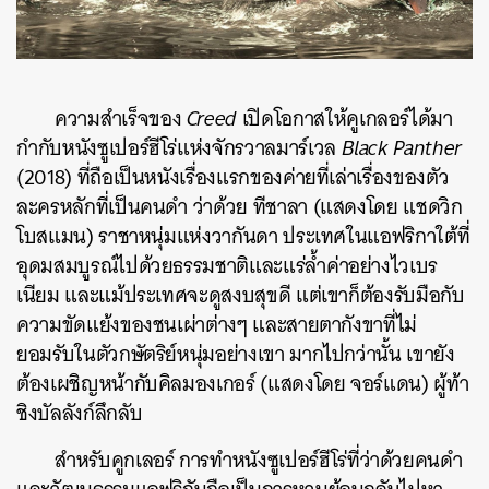
ความสำเร็จของ
Creed
เปิดโอกาสให้คูเกลอร์ได้มา
กำกับหนังซูเปอร์ฮีโร่แห่งจักรวาลมาร์เวล
Black Panther
(2018) ที่ถือเป็นหนังเรื่องแรกของค่ายที่เล่าเรื่องของตัว
ละครหลักที่เป็นคนดำ ว่าด้วย ทีชาลา (แสดงโดย แชดวิก
โบสแมน) ราชาหนุ่มแห่งวากันดา ประเทศในแอฟริกาใต้ที่
อุดมสมบูรณ์ไปด้วยธรรมชาติและแร่ล้ำค่าอย่างไวเบร
เนียม และแม้ประเทศจะดูสงบสุขดี แต่เขาก็ต้องรับมือกับ
ความขัดแย้งของชนเผ่าต่างๆ และสายตากังขาที่ไม่
ยอมรับในตัวกษัตริย์หนุ่มอย่างเขา มากไปกว่านั้น เขายัง
ต้องเผชิญหน้ากับคิลมองเกอร์ (แสดงโดย จอร์แดน) ผู้ท้า
ชิงบัลลังก์ลึกลับ
สำหรับคูกเลอร​์ การทำหนังซูเปอร์ฮีโร่ที่ว่าด้วยคนดำ