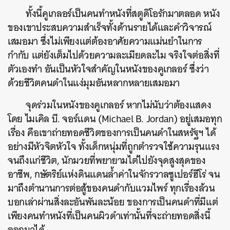
ทั้งนี้คูเกลอร์เป็นคนทำหนังที่สตูดิโอรักมาตลอด หนัง
ของเขาประสบความสำเร็จทั้งด้านรายได้และคำวิจารณ์
เสมอมา ซึ่งไม่เพียงแต่ต้องอาศัยความแม่นยำในการ
กำกับ แต่ยังเต็มไปด้วยความละเมียดละไม จริงใจต่อสิ่งที่
ตัวเองทำ อันเป็นหัวใจสำคัญในหนังของคูเกลอร์ ซึ่งว่า
ด้วยชีวิตคนดำในแง่มุมอันหลากหลายเสมอมา
จุดร่วมในหนังของคูเกลอร์ หากไม่นับว่าต้องแสดง
โดย ไมเคิล บี. จอร์แดน (Michael B. Jordan) อยู่เสมอทุก
เรื่อง คือเขาถ่ายทอดชีวิตของการเป็นคนดำในสหรัฐฯ ได้
อย่างมีหัวจิตหัวใจ ทั้งเด็กหนุ่มที่ถูกตำรวจใช้ความรุนแรง
จนถึงแก่ชีวิต, นักมวยที่พยายามไต่ไปยังจุดสูงสุดของ
อาชีพ, กษัตริย์แห่งดินแดนล้ำค่าในจักรวาลซูเปอร์ฮีโร่ จน
มาถึงตำนานการต่อสู้ของคนดำกับแวมไพร์ ทุกเรื่องล้วน
บอกเล่าผ่านสิ่งละอันพันละน้อย ของการเป็นคนดำที่มีแต่
เพียงคนทำหนังที่เป็นคนผิวดำเท่านั้นที่จะถ่ายทอดสิ่งนี้
ออกมาได้