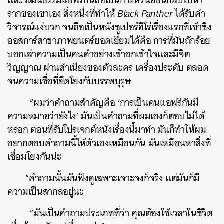
และวัฒนธรรมแอฟริกันถือเป็นการหวนย้อนกลับไปหา
รากของเขาเอง สิ่งหนึ่งที่ทำให้
Black Panther
ได้รับคำ
วิจารณ์แง่บวก จนถือเป็นหนังซูเปอร์ฮีโร่เรื่องแรกที่เข้าชิง
ออสการ์สาขาภาพยนตร์ยอดเยี่ยมได้คือ การที่มันถักร้อย
บอกเล่าความเป็นคนดำอย่างเข้าอกเข้าใจและมีจิต
วิญญาณ ผ่านสำเนียงของตัวละคร เครื่องประดับ ตลอด
จนความเชื่อที่ยึดโยงกับบรรพบุรุษ
“ผมว่าคำถามสำคัญคือ ‘การเป็นคนแอฟริกันมี
ความหมายว่ายังไง’ มันเป็นคำถามที่ผมเองก็ตอบไม่ได้
หรอก ตอนที่รับโปรเจกต์หนังเรื่องนี้มาทำ มันก็ทำให้ผม
อยากตอบคำถามนี้ให้ตัวเองเหมือนกัน มันเหมือนหาสิ่งที่
เชื่อมโยงกันน่ะ
“คำถามนั้นมันฟังดูเฉพาะเจาะจงก็จริง แต่มันก็มี
ความเป็นสากลอยู่นะ
“มันเป็นคำถามประเภทที่ว่า คุณต้องใช้เวลาในชีวิต