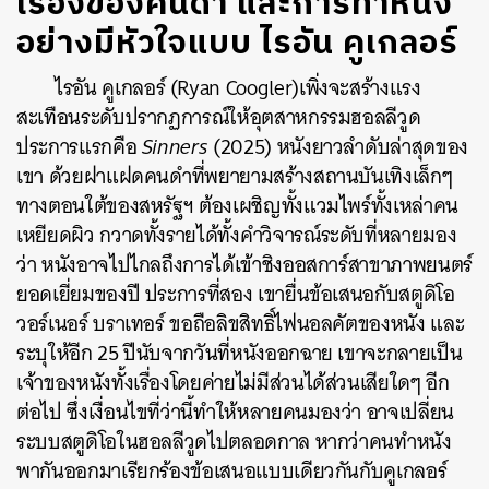
เรื่องของคนดำ และการทำหนัง
อย่างมีหัวใจแบบ ไรอัน คูเกลอร์
ไรอัน คูเกลอร์ (Ryan Coogler)เพิ่งจะสร้างแรง
สะเทือนระดับปรากฏการณ์ให้อุตสาหกรรมฮอลลีวูด
ประการแรกคือ
Sinners
(2025) หนังยาวลำดับล่าสุดของ
เขา ด้วยฝาแฝดคนดำที่พยายามสร้างสถานบันเทิงเล็กๆ
ทางตอนใต้ของสหรัฐฯ ต้องเผชิญทั้งแวมไพร์ทั้งเหล่าคน
เหยียดผิว กวาดทั้งรายได้ทั้งคำวิจารณ์ระดับที่หลายมอง
ว่า หนังอาจไปไกลถึงการได้เข้าชิงออสการ์สาขาภาพยนตร์
ยอดเยี่ยมของปี ประการที่สอง เขายื่นข้อเสนอกับสตูดิโอ
วอร์เนอร์ บราเทอร์ ขอถือลิขสิทธิ์ไฟนอลคัตของหนัง และ
ระบุให้อีก 25 ปีนับจากวันที่หนังออกฉาย เขาจะกลายเป็น
เจ้าของหนังทั้งเรื่องโดยค่ายไม่มีส่วนได้ส่วนเสียใดๆ อีก
ต่อไป ซึ่งเงื่อนไขที่ว่านี้ทำให้หลายคนมองว่า อาจเปลี่ยน
ระบบสตูดิโอในฮอลลีวูดไปตลอดกาล หากว่าคนทำหนัง
พากันออกมาเรียกร้องข้อเสนอแบบเดียวกันกับคูเกลอร์