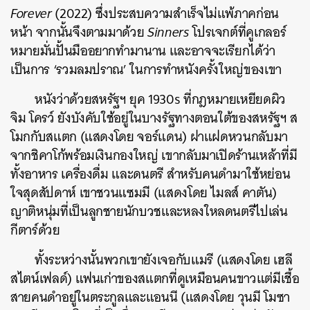
Forever
(2022)
ซึ่งประสบความสำเร็จไม่แพ้ภาคก่อน
หน้า จากนั้นจึงตามมาด้วย
Sinners
โปรเจกต์ที่คูเกลอร์
หมายมั่นปั้นมืออยากทำมานาน และอาจจะเรียกได้ว่า
เป็นการ ‘รวมลมปราณ’ ในการทำหนังครั้งใหญ่ของเขา
หนังว่าด้วยสหรัฐฯ ยุค 1930s ที่กฎหมายเหยียดผิว
จิม โครว์ ยังบังคับใช้อยู่ในบางรัฐทางตอนใต้ของสหรัฐฯ ส
โมกกับสแตก (แสดงโดย จอร์แดน) ฝาแฝดหวนกลับมา
จากชิคาโก้พร้อมเงินกองใหญ่ เขากลับมาเปิดร้านเหล้าที่มี
ทั้งอาหาร เครื่องดื่ม และดนตรี สำหรับคนดำมาใช้หย่อน
ใจสุดสัปดาห์ เขาชวนแซมมี (แสดงโดย ไมลส์ คาตัน)
ญาติหนุ่มที่เป็นลูกชายนักบวชและหลงใหลดนตรีไปเล่น
กีตาร์ด้วย
ทั้งระหว่างนั้นพวกเขายังเจอกับแมรี (แสดงโดย เฮลี
สไตน์เฟลด์) แฟนเก่าของสแตกที่ดูเหมือนคนขาวแต่มีเชื้อ
สายคนดำอยู่ในตระกูลและแอนนี (แสดงโดย วุนมี โมซา