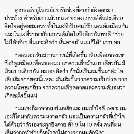
คูเกลอร์อยู่ในเบย์แอเรียช่วงที่คนกำลังออกมา
ประท้วง สำหรับเขาแล้วการตายของแกรนต์สั่นสะเทือน
จิตใจอยู่พอสมควร ทั้งในแง่ที่เป็นคนโอ๊กแลนด์เหมือนกัน
และในแง่ที่ว่าเขากับแกรนต์เกิดในปีเดียวกันพอดี “ช่วย
ไม่ได้จริงๆ ที่ผมจะคิดว่า นั่นอาจเป็นผมก็ได้” เขาบอก
“ตอนผมเห็นสถานการณ์ที่เกิดขึ้น เห็นเพื่อนของเขา
ซึ่งก็ดูเหมือนเพื่อนของผม เราสวมเสื้อผ้าแบบเดียวกัน สี
ผิวแบบเดียวกัน ผมเลยคิดว่า ถ้านั่นเป็นผมขึ้นมาล่ะ ไอ
เดียเริ่มจากตรงนี้แหละ มันเริ่มขึ้นจากความเจ็บปวด จาก
ความโกรธเกรี้ยว จากความเดือดดาลและความสับสนว่า
เกิดอะไรขึ้นแน่
“ผมเองก็มาจากเบย์แอเรียและผมเข้าใจดี เพราะผม
เองก็โตมากับความหวาดกลัว และเป็นความกลัวที่เข้าใจ
ได้ด้วยว่าตัวเองจะถูกยิงตาย ทั้ง 9 ใน 10 ครั้ง คนที่ผม
เห็นว่าถูกทำร้ายก็หน้าตาไม่ต่างจากผมสักนิด”