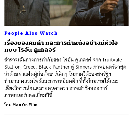
ค้นหา
SHARE
TWEET
LINE
EMAIL
People Also Watch
เรื่องของคนดำ และการทำหนังอย่างมีหัวใจ
แบบ ไรอัน คูเกลอร์
สำรวจเส้นทางการกำกับของ ไรอัน คูเกลอร์ จาก Fruitvale
Station, Creed, Black Panther สู่ Sinners ภาพยนตร์ล่าสุด
ว่าด้วยฝาแฝดผู้ก่อตั้งบาร์เล็กๆ ในภาคใต้ของสหรัฐฯ
ท่ามกลางแวมไพร์และการเหยียดผิว ที่ทั้งโกยรายได้และ
เสียงวิจารณ์จนหลายคนคาดว่า อาจเข้าชิงออสการ์
ภาพยนตร์ยอดเยี่ยมปีนี้
โดย
Man On Film