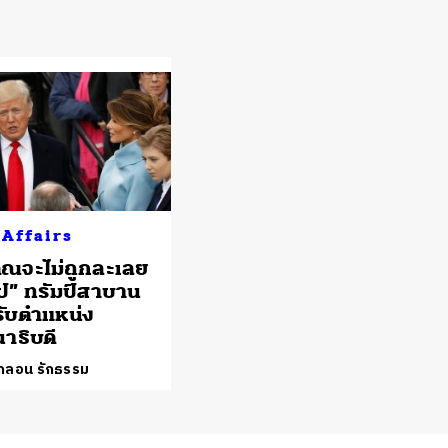
 Affairs
ณจะไม่ถูกละเลย
ไป” ทรัมป์สาบาน
รับตำแหน่ง
าธิบดี
์กลอน รักธรรม