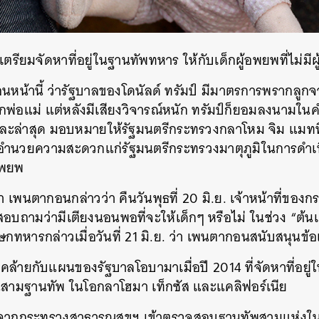
ียมจัดหาที่อยู่ในฐานทัพทหาร ให้กับเด็กผู้อพยพที่ไม่มี
ก่อนหน้านี้ ว่ารัฐบาลของโดนัลด์ ทรัมป์ มีมาตรการพรากลูกจ
อแม่ แต่หลังมีเสียงวิจารณ์หนัก ทรัมป์ก็ยอมลงนามในคำสั
.ย. และล่าสุด มอบหมายให้รัฐมนตรีกระทรวงกลาโหม จิม แม
ื่ออำนวยความสะดวกแก่รัฐมนตรีกระทรวงมาตุภูมิในการดำเนิ
อพยพ
 เพนตากอนกล่าวว่า คืนวันพุธที่ 20 มิ.ย. เจ้าหน้าที่ขอ
บถามว่ามีเตียงนอนพอที่จะให้เด็กๆ หรือไม่ ในช่วง “ต้
ฆษกทหารกล่าวเมื่อวันที่ 21 มิ.ย. ว่า เพนตากอนสนับสนุนข้อ
ล้ายกับแผนของรัฐบาลโอบามาเมื่อปี 2014 ที่จัดหาที่อยู่ให้กั
ามฐานทัพ ในโอกลาโฮมา เท็กซัส และแคลิฟอร์เนีย
นจากกระทรวงสาธารณสุขฯ เข้าตรวจสอบฐานทัพสามแห่งใน