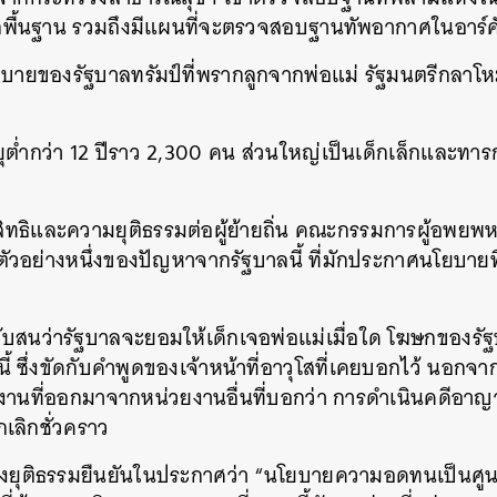
พื้นฐาน รวมถึงมีแผนที่จะตรวจสอบฐานทัพอากาศในอาร์ค
ยบายของรัฐบาลทรัมป์ที่พรากลูกจากพ่อแม่ รัฐมนตรีกลาโหม
อายุต่ำกว่า 12 ปีราว 2,300 คน ส่วนใหญ่เป็นเด็กเล็กและทาร
ิทธิและความยุติธรรมต่อผู้ย้ายถิ่น คณะกรรมการผู้อพยพหญ
ตัวอย่างหนึ่งของปัญหาจากรัฐบาลนี้ ที่มักประกาศนโยบายท
ับสนว่ารัฐบาลจะยอมให้เด็กเจอพ่อแม่เมื่อใด โฆษกของรัฐบ
ซึ่งขัดกับคำพูดของเจ้าหน้าที่อาวุโสที่เคยบอกไว้ นอกจากน
งานที่ออกมาจากหน่วยงานอื่นที่บอกว่า การดำเนินคดีอาญา
เลิกชั่วคราว
รวงยุติธรรมยืนยันในประกาศว่า “นโยบายความอดทนเป็นศูนย