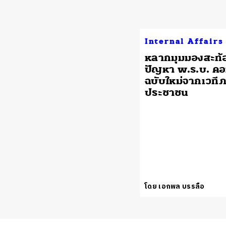
Internal Affairs
หลากมุมมองสะท้
ปัญหา พ.ร.บ. ค
ฉบับใหม่จากเวที
ประชาชน
โดย เอกพล บรรลือ