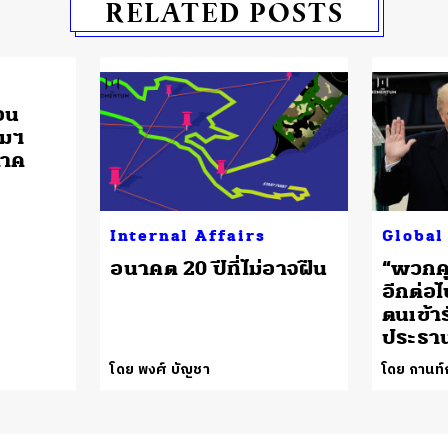
RELATED POSTS
อน
อมฯ
ภาค
Internal Affairs
Global
อนาคต 20 ปีที่ไม่อาจฝืน
“พวกคุ
อีกต่อ
ตนเข้า
ประธาน
โดย พงศ์ บัญชา
โดย กานท