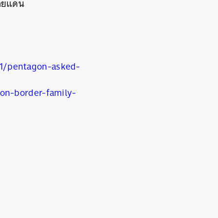
ชายแดน
1/pentagon-asked-
on-border-family-