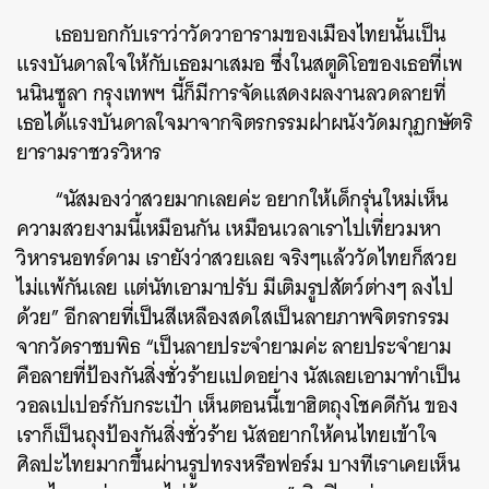
เธอบอกกับเราว่าวัดวาอารามของเมืองไทยนั้นเป็น
แรงบันดาลใจให้กับเธอมาเสมอ ซึ่งในสตูดิโอของเธอที่เพ
นนินซูลา กรุงเทพฯ นี้ก็มีการจัดแสดงผลงานลวดลายที่
เธอได้แรงบันดาลใจมาจากจิตรกรรมฝาผนัง
วัดมกุฏกษัตริ
ยารามราชวรวิหาร
ค้นหา
“นัสมองว่าสวยมากเลยค่ะ อยากให้เด็กรุ่นใหม่เห็น
SHARE
TWEET
LINE
EMAIL
ความสวยงามนี้เหมือนกัน เหมือนเวลาเราไปเที่ยวมหา
วิหารนอทร์ดาม เรายังว่าสวยเลย จริงๆแล้ววัดไทยก็สวย
ไม่แพ้กันเลย แต่นัทเอามาปรับ มีเติมรูปสัตว์ต่างๆ ลงไป
ด้วย” อีกลายที่เป็นสีเหลืองสดใสเป็นลายภาพจิตรกรรม
จากวัดราชบพิธ “เป็นลายประจำยามค่ะ ลายประจำยาม
คือลายที่ป้องกันสิ่งชั่วร้ายแปดอย่าง นัสเลยเอามาทำเป็น
วอลเปเปอร์กับกระเป๋า เห็นตอนนี้เขาฮิตถุงโชคดีกัน ของ
เราก็เป็นถุงป้องกันสิ่งชั่วร้าย นัสอยากให้คนไทยเข้าใจ
ศิลปะไทยมากขึ้นผ่านรูปทรงหรือฟอร์ม บางทีเราเคยเห็น