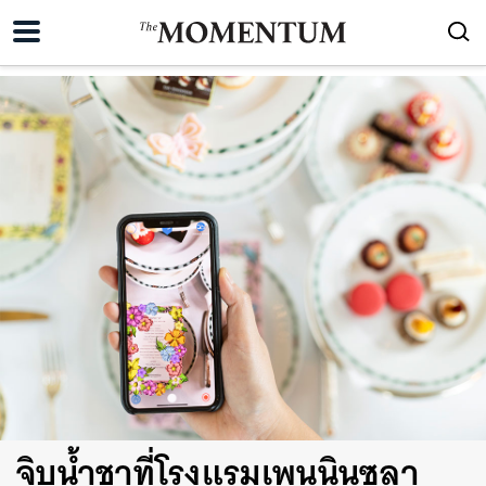
จิบน้ำชาที่โรงแรมเพนนินซูลา