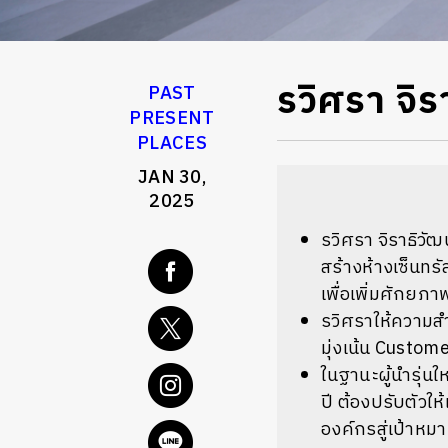
รวิศรา จิร
PAST
PRESENT
PLACES
JAN 30,
2025
รวิศรา จิราธิวัฒ
สร้างห้างเซ็นท
เพื่อเพิ่มศักย
รวิศราให้ความสำ
มุ่งเน้น Custom
ในฐานะผู้นำรุ่น
ปี ต้องปรับตัวให
องค์กรสู่เป้าห