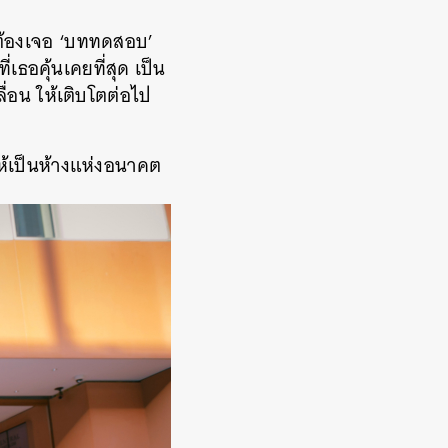
ราต้องเจอ ‘บททดสอบ’
่เธอคุ้นเคยที่สุด เป็น
ื่อน ให้เติบโตต่อไป
ให้เป็นห้างแห่งอนาคต