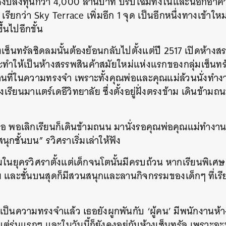
้งบลงทุนกว่า 4,000 ล้านบาท ปรับโฉมทั้งในและนอกอาคา
เรียกว่า Sky Terrace เพิ่มอีก 1 จุด เป็นอีกหนึ่งทางเข้าใ
ึ้นไปอีกขั้น
เซ็นทรัลชิดลมนั้นต้องย้อนกลับไปตั้งแต่ปี 2517 เปิดห้างสร
ละทำให้เป็นห้างสรรพสินค้าสมัยใหม่แห่งแรกของกลุ่มเซ็นทร
นที่ในความทรงจำ เพราะทั้งคุณพ่อและคุณแม่ล้วนนั่งทำงาน
เรียนมาแตร์เดอีวิทยาลัย ซึ่งตั้งอยู่ฝั่งตรงข้าม เดินข้าม
พอเลิกเรียนก็เดินข้ามถนน มานั่งรอคุณพ่อคุณแม่ทำงาน ม
กชั้นบน” รวิศราเริ่มเล่าให้ฟัง
มในยุครวิศราตั้งแต่เด็กจนโตนั้นมีครบถ้วน หากเรียนพิเศษ 
ดลม และชั้นบนสุดก็มีสวนสนุกและลานกิจกรรมของเด็กๆ ที่เรี
่เป็นความทรงจำแล้ว เธอยังผูกพันกับ ‘ผู้คน’ มีพนักงานห
แต่รุ่นแรกๆ และในวันนี้ก็ยังคงอยู่กับห้างเซ็นทรัล เพราะฉะ