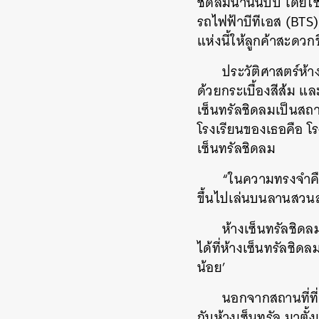
ชิดลมนานนับปี โดยใช
รถไฟฟ้าบีทีเอส (BTS) 
แห่งนี้ให้ลูกค้าสะดวกข
ประวัติศาสตร์ห้าง
ด้วยกระเบื้องสีส้ม แ
เซ็นทรัลชิดลมเป็นสถา
โรงเรียนของเธอคือ โรง
เซ็นทรัลชิดลม
“ในความทรงจำคือ 
ขึ้นไปเล่นบนลานสวนสนุ
ห้างเซ็นทรัลชิดล
ได้ที่ห้างเซ็นทรัลชิ
น้อย’
นอกจากสถานที่ที
กับห้างเซ็นทรัล มาตั้ง