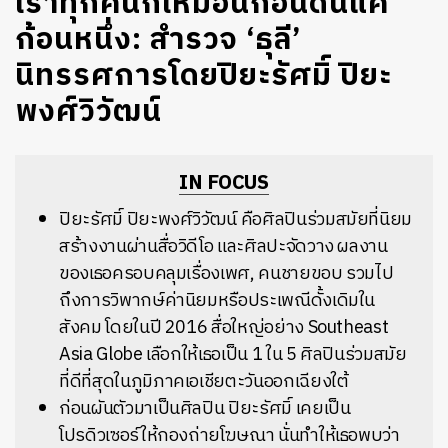
เราทุกคนก็เหมือนก้อนดินแค่
ก้อนหนึ่ง: สำรวจ ‘ธุลี’
นิทรรศการโดยปิยะรัศมิ์ ปิยะ
พงศ์วิวัฒน์
IN FOCUS
ปิยะรัศมิ์ ปิยะพงศ์วิวัฒน์ คือศิลปินร่วมสมัยที่นิยม
สร้างงานผ่านสื่อวิดีโอ และศิลปะจัดวาง ผลงาน
ของเธอครอบคลุมเรื่องเพศ, คนชายขอบ รวมไป
ถึงการวิพากษ์ค่านิยมหรือประเพณีดั้งเดิมใน
สังคม โดยในปี 2016 สื่อใหญ่อย่าง Southeast
Asia Globe เลือกให้เธอเป็น 1 ใน 5 ศิลปินร่วมสมัย
ที่ดีที่สุดในภูมิภาคเอเชียตะวันออกเฉียงใต้
ก่อนผันตัวมาเป็นศิลปิน ปิยะรัศมิ์ เคยเป็น
โปรดิวเซอร์ให้กองถ่ายโฆษณา นั่นทำให้เธอพบว่า