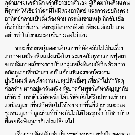
คล้ายกระแสสำนึก เล่าเรื่องของตัวเอง ผู้เกิดมาในดินแดน
ที่ถูกทำให้เชื่อว่าโลกนี้ไม่มีดวงอาทิตย์ และการเอ่ยถึงดวง
อาทิตย์กลายเป็นสิ่งต้องห้าม กระนั้นชายหนุ่มก็กลับเชื่อ
มั่นว่าโลกที่เขาอาศัยอยู่มีดวงอาทิตย์ เพียงแต่กลไกบาง
อย่างทำให้เขาและคนอื่นๆ มองไม่เห็น
ขณะที่ชายหนุ่มออกเดิน ภาพก็ตัดสลับไปเป็นเรื่อง
ราวของเหมืองหินแห่งหนึ่งในประเทศกัมพูชา ภาพฟุตเท
จบทสัมภาษณ์ของชาวบ้านกลุ่มหนึ่งที่เคยยังชีพด้วยการ
สกัดภูเขาเพื่อนำมาบดเป็นก้อนหินส่งขายโรงงาน
ปูนซีเมนต์ และโรงงานแปรรูปหินอื่นๆ เพื่อนำไปทำวัสดุ
ก่อสร้าง หากอยู่มาวันหนึ่ง รัฐบาลกัมพูชาได้ทำสัญญากับ
บริษัทข้ามชาติบริษัทหนึ่ง ให้บริษัทนั้นได้สัมปทานเข้ามา
ระเบิดภูเขาเพื่อสกัดหินไปใช้เอง จากพื้นที่สาธารณะของ
ชุมชน ภูเขาก็ถูกล้อมรั้วป้องกันไม่ให้ใครรุกล้ำ วิถีชาวบ้าน
ที่เคยพึ่งพิงภูเขาก็แปรเปลี่ยนไป
เรื่องราวตัดสลับเช่นนั้น ระหว่างกระแสสำนึกของชาย