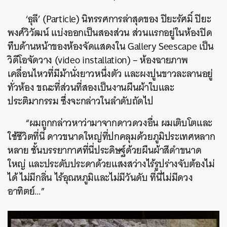
‘ธุลี’ (Particle) นิทรรศการล่าสุดของ ปิยะรัศมิ์ ปิยะ
พงศ์วิวัฒน์ แบ่งออกเป็นสองส่วน ส่วนแรกอยู่ในห้องปิด
ทึบด้านหน้าของห้องจัดแสดงใน Gallery Seescape เป็น
วิดีโอจัดวาง (video installation) – ห้องฉายภาพ
เคลื่อนไหวที่มีม้านั่งยาวหนึ่งตัว และผงปูนขาวละลานอยู่
ทั่วห้อง ขณะที่ส่วนที่สองเป็นงานผืนผ้าใบและ
ประติมากรรม ซึ่งจะกล่าวในลำดับถัดไป
“ผมถูกกล่าวหาว่ามาจากดาวดวงอื่น ผมเติบโตและ
ใช้ชีวิตที่นี่ ดาวขนาดใหญ่ที่ปกคลุมด้วยภูมิประเทศหลาก
หลาย ชั้นบรรยากาศที่นี่ประดิษฐ์ด้วยผืนผ้าสีดำขนาด
ใหญ่ และประดับประดาด้วยแสงสว่างไร้รูปร่างจับต้องไม่
ได้ ไม่มีกลิ่น ไร้อุณหภูมิและไม่มีวันดับ ที่นี่ไม่มีดวง
อาทิตย์…”