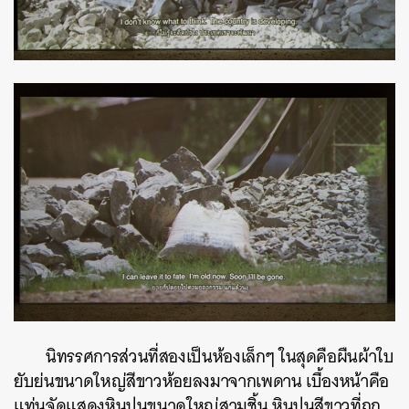
นิทรรศการส่วนที่สองเป็นห้องเล็กๆ ในสุดคือผืนผ้าใบ
ยับย่นขนาดใหญ่สีขาวห้อยลงมาจากเพดาน เบื้องหน้าคือ
แท่นจัดแสดงหินปูนขนาดใหญ่สามชิ้น หินปูนสีขาวที่ถูก