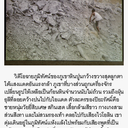
วิดีโอฉายภูมิทัศน์ของภูเขาหินปูนกว้างขวางสุดลูกตา
ใต้แสงแดดอันแรงกล้า ภูเขาที่บางส่วนถูกเครื่องจักร
เปลี่ยนรูปให้เหลือเป็นก้อนหินจำนวนนับไม่ถ้วน รวมถึงฝุ่น
ธุลีที่ลอยคว้างปนไปกับไอแดด ตัวละครของปิยะรัศมิ์คือ
ชายหนุ่มวัยยี่สิบเศษ สกินเฮด เสื้อกล้ามสีขาว กางเกงสาม
ส่วนสีเทา และไม่สวมรองเท้า คลอไปกับเสียงไวโอลิน เขา
ดุ่มเดินอยู่ในภูมิทัศน์แห้งแล้งไปพร้อมกับเสียงพูดที่เป็น