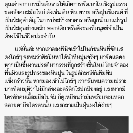
คุณค่าจากการเป็นต้นธารให้เกิดการพัฒนาในเชิงรูปธรรม
ของสังคมสมัยใหม่ ดังเช่น ดิน หิน ทราย หรือปูนซีเมนต์ ที่
เป็นวัสดุสำคัญในการก่อสร้างอาคาร หรือถูกนำมาแปรรูป
เป็นวัสดุอย่างเหล็ก พลาสติก หรือสิ่งของที่มนุษย์จำเป็น
ต้องใช้ในชีวิตประจำวัน
แต่นั่นล่ะ หากเราลองพินิจเข้าไปในก้อนหินที่จัดแส
ดงใกล้ๆ จะพบว่าศิลปินหาได้นำหินปูนจริงๆ มาจัดแสดง
หากเป็นชิ้นงานประติมากรรมที่ถูกสร้างขึ้นใหม่ โดยจำลอง
พื้นผิวและรูปทรงของหินปูน ในรูปลักษณ์อันทึมทึบ
แข็งกร้าวนั้น หากมองเข้าไปใกล้ๆ เรากลับพบความเปราะ
บางที่สมมุติว่าไม่มีกล่องอะคริลิกใสปกป้องอยู่ และหากมี
ใครสักคนเอื้อมมือไปจับ ก็ดูเหมือนว่ามันพร้อมจะแหลก
สลายคามือใครคนนั้น และกลายเป็นฝุ่นผงได้ง่ายๆ