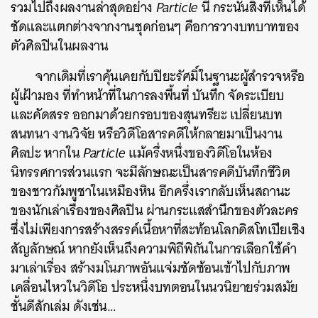
รวมไปถึงผลงานล่าสุดอย่าง
Particle
นี้ กระนั้นสิ่งที่เห็นได้
ชัดและแตกต่างจากงานชุดก่อนๆ คือการวางบทบาทของ
ตัวศิลปินในผลงาน
จากเดิมที่เราคุ้นเคยกับปิยะรัศมิ์ในฐานะผู้สำรวจหรือ
ผู้เฝ้ามอง ที่ทำหน้าที่ในการลงพื้นที่ บันทึก จัดระเบียบ
และคัดสรร ออกมาด้วยกรอบของสุนทรียะ เปลี่ยนบท
สนทนา งานวิจัย หรือวิดีโอสารคดีให้กลายมาเป็นงาน
ศิลปะ หากใน
Particle
แม้ครึ่งหนึ่งของวิดีโอในห้อง
นิทรรศการส่วนแรก จะมีลักษณะเป็นสารคดีบันทึกชีวิต
ของชาวกัมพูชาในเหมืองหิน อีกครึ่งเรากลับเห็นสถานะ
ของนักเล่าเรื่องของศิลปิน ผ่านกระแสสำนึกของตัวละคร
ซึ่งไม่เพียงการสร้างสรรค์เนื้อหาที่สะท้อนโลกดิสโทเปียเชิง
สัญลักษณ์ หากยังเห็นถึงความพิถีพิถันในการเลือกใช้คำ
มาเล่าเรื่อง สร้างมโนภาพอันแจ่มชัดซ้อนเข้าไปกับภาพ
เคลื่อนไหวในวิดีโอ ประหนึ่งบทตอนในนวนิยายร่วมสมัย
ชั้นดีสักเล่ม ดังเช่น…