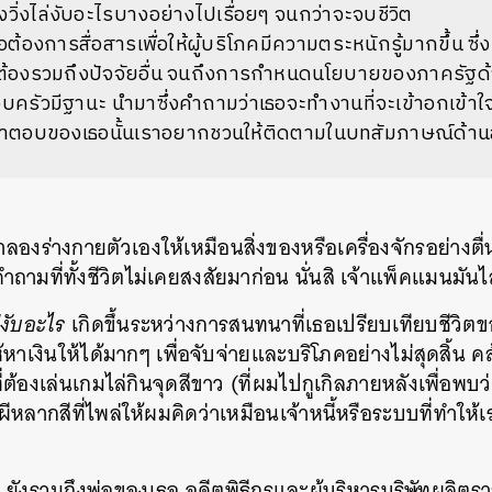
งวิ่งไล่งับอะไรบางอย่างไปเรื่อยๆ จนกว่าจะจบชีวิต
อต้องการสื่อสารเพื่อให้ผู้บริโภคมีความตระหนักรู้มากขึ้น ซ
งต้องรวมถึงปัจจัยอื่น จนถึงการกำหนดนโยบายของภาครัฐด
รัวมีฐานะ นำมาซึ่งคำถามว่าเธอจะทำงานที่จะเข้าอกเข้าใจคน
งคำตอบของเธอนั้นเราอยากชวนให้ติดตามในบทสัมภาษณ์ด้านล่
งร่างกายตัวเองให้เหมือนสิ่งของหรือเครื่องจักรอย่างตื่
ำถามที่ทั้งชีวิตไม่เคยสงสัยมาก่อน นั่นสิ เจ้าแพ็คแมนมัน
งับอะไร
เกิดขึ้นระหว่างการสนทนาที่เธอเปรียบเทียบชีวิต
ห้หาเงินให้ได้มากๆ เพื่อจับจ่ายและบริโภคอย่างไม่สุดสิ้น
่ต้องเล่นเกมไล่กินจุดสีขาว (ที่ผมไปกูเกิลภายหลังเพื่อพบ
หลากสีที่ไพล่ให้ผมคิดว่าเหมือนเจ้าหนี้หรือระบบที่ทำให้เรา
่า ยังรวมถึงพ่อของเธอ อดีตพิธีกรและผู้บริหารบริษัทผลิตราย