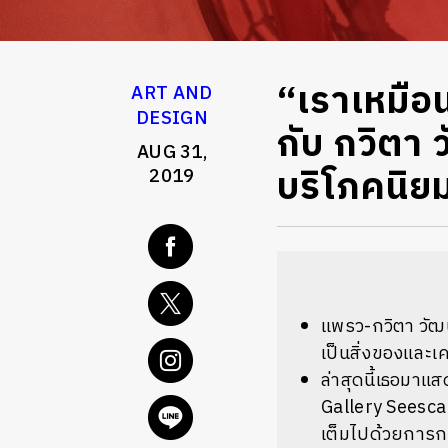
“เราเหมือนแ
ART AND
DESIGN
กับ กวิตา 
AUG 31,
บริโภคนิย
2019
แพรว-กวิตา วัฒน
เป็นสิ่งของและเค
ล่าสุดนี้เธอมาแ
Gallery Seescap
เต็มไปด้วยการกด