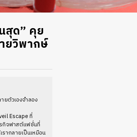
้นสุด” คุย
กายวิพากษ์
างกายตัวเองจำลอง
eil Escape ที่
กิจฟาสต์แฟชั่นที่
ห้เรากลายเป็นเหมือน