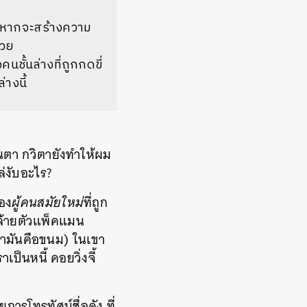
ึ่งหากจะสร้างความ
้วย
ชั้นล่างที่ถูกกดขี่
างนี้
นตา กวิตายังทำให้ผม
ไล่งับอะไร?
ของ
ผู้คนสมัยใหม่
ที่ถูก
 คล้ายตัวแพ็คแมน
ว่ามันคือขนม) ในเขา
เป็นหนี้ คอยวิ่งจี้
การโทรทัศน์ชื่อดัง ที่