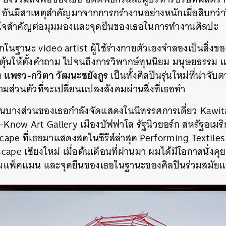
ง อันมีสาเหตุสำคัญมาจากการกรำงานอย่างหนักเมื่อสิบกว่าป
ลใจสำคัญต่อมุมมองและจุดยืนของเธอในการทำงานศิลปะ
กในฐานะ video artist ผู้ใช้ร่างกายตัวเองจำลองเป็นสิ่งของแ
ตุ้นให้ตั้งคำถาม ไปจนถึงการวิพากษ์ทุนนิยม มนุษยธรรม
แพรว-กวิตา วัฒนะชยังกูร
้ง
เป็นทั้งศิลปินรุ่นใหม่ที่น่าจับ
่วนตัวที่จะเปลี่ยนแปลงสังคมผ่านสิ่งที่เธอทำ
านบางส่วนของเธอกำลังจัดแสดงในนิทรรศการเดี่ยว Kawit
ht-Know Art Gallery เมืองบัฟฟาโล รัฐนิวยอร์ก สหรัฐอเมริ
cape ที่เธอมาแสดงสดในซีรีส์ล่าสุด Performing Textiles
scape เชียงใหม่
เมื่อต้นเดือนที่ผ่านมา ผมได้มีโอกาสนั่งค
่ เกมแพ็คแมน และจุดยืนของเธอในฐานะของศิลปินร่วมสมั
นหา