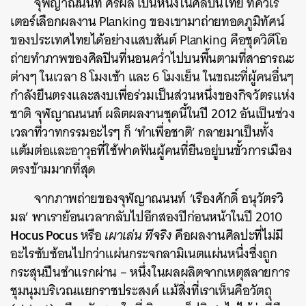
จุฬญาณนนท์ ศิริผล เป็นหนึ่งในศิลปินไทย ที่คิวเร
เตอร์เลือกผลงาน Planking ของเขามาถ่ายทอดภูมิทัศน์
ของประเทศไทยได้อย่างแสบสันต์ Planking คือชุดวิดีโอ
ถ่ายทำภาพของศิลปินที่นอนคว่ำไปบนพื้นตามที่สาธารณะ
ต่างๆ ในเวลา 8 โมงเช้า และ 6 โมงเย็น ในขณะที่ผู้คนอื่นๆ
กำลังยืนตรงและสงบเพื่อร่วมเป็นส่วนหนึ่งของกิจวัตรแห่ง
ชาติ จุฬญาณนนท์ ผลิตผลงานชุดนี้ในปี 2012 อันเป็นช่วง
เวลาที่วาทกรรมอะไรๆ ก็ ‘ทำเพื่อชาติ’ กลายมาเป็นทั้ง
แต้มต่อและอาวุธที่ใช้ฟาดฟันผู้คนที่ยืนอยู่บนขั้วการเมือง
ตรงข้ามมากที่สุด
จากภาพถ่ายของจุฬญาณนนท์ ‘เรืองศักดิ์ อนุวัตรวิ
มล’ พาเราย้อนเวลากลับไปอีกสองปีก่อนหน้าในปี 2010
Hocus Pocus
หรือ
เผาเล่น ทีจริง
คือผลงานศิลปะที่ไม่มี
อะไรซับซ้อนไปกว่าแผ่นกระจกลามิเนตแผ่นหนึ่งซึ่งถูก
กระสุนปืนชำแรกผ่าน – หนึ่งในผลผลิตจากเหตุสลายการ
ชุมนุมบริเวณแยกราชประสงค์ แม้สิ่งที่เราเห็นคือวัตถุ