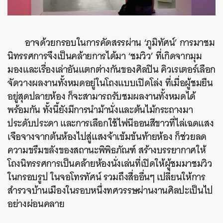
อาจด้วยกรอบในการคัดสรรผ่าน ‘ภูมิทัศน์’ การมาชม
นิทรรศการจึงเป็นคล้ายการได้มา ‘ชมวิว’ ที่เกิดจากมุม
มองและเรื่องเล่าอันแตกต่างกันของศิลปิน คิวเรเตอร์เลือก
จัดวางผลงานทั้งหมดอยู่ในโถงแบบเปิดโล่ง ที่เมื่อผู้ชมยืน
อยู่สุดปลายห้อง ก็จะสามารถรับชมผลงานทั้งหมดได้
พร้อมกัน ทั้งนี้ยังมีการนำม้านั่งและต้นไม้กระถางมา
ประดับประดา และการเลือกใช้ไฟนีออนสีขาวที่ไล่เฉดแสง
เจือจางจากต้นห้องไปสู่แสงจ้าเข้มข้นท้ายห้อง ก็ช่วยลด
ความขรึมขลังของสถานะพิพิธภัณฑ์ สร้างบรรยากาศให้
โถงนิทรรศการเป็นคล้ายห้องนั่งเล่นที่เปิดให้ผู้ชมมาชมวิว
ในกรอบรูป ในจอโทรทัศน์ รวมถึงสื่ออื่นๆ เปลี่ยนให้การ
สำรวจบ้านเมืองในรอบหนึ่งทศวรรษผ่านงานศิลปะเป็นไป
อย่างผ่อนคลาย