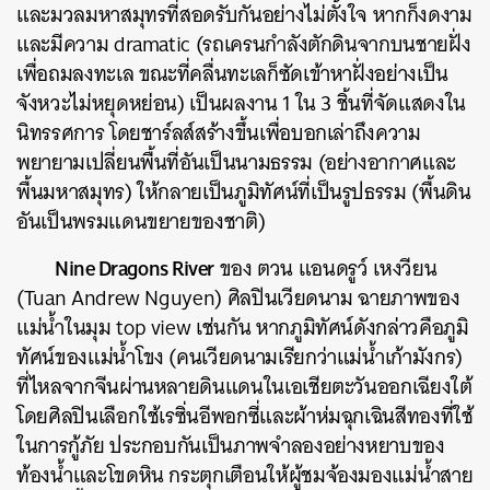
และมวลมหาสมุทรที่สอดรับกันอย่างไม่ตั้งใจ หากก็งดงาม
และมีความ dramatic (รถเครนกำลังตักดินจากบนชายฝั่ง
เพื่อถมลงทะเล ขณะที่คลื่นทะเลก็ซัดเข้าหาฝั่งอย่างเป็น
จังหวะไม่หยุดหย่อน) เป็นผลงาน 1 ใน 3 ชิ้นที่จัดแสดงใน
นิทรรศการ โดยชาร์ลส์สร้างขึ้นเพื่อบอกเล่าถึงความ
พยายามเปลี่ยนพื้นที่อันเป็นนามธรรม (อย่างอากาศและ
พื้นมหาสมุทร) ให้กลายเป็นภูมิทัศน์ที่เป็นรูปธรรม (พื้นดิน
อันเป็นพรมแดนขยายของชาติ)
Nine Dragons River
ของ ตวน แอนดรูว์ เหงวียน
(Tuan Andrew Nguyen) ศิลปินเวียดนาม ฉายภาพของ
แม่น้ำในมุม top view เช่นกัน หากภูมิทัศน์ดังกล่าวคือภูมิ
ทัศน์ของแม่น้ำโขง (คนเวียดนามเรียกว่าแม่น้ำเก้ามังกร)
ที่ไหลจากจีนผ่านหลายดินแดนในเอเชียตะวันออกเฉียงใต้
โดยศิลปินเลือกใช้เรซิ่นอีพอกซี่และผ้าห่มฉุกเฉินสีทองที่ใช้
ในการกู้ภัย ประกอบกันเป็นภาพจำลองอย่างหยาบของ
ท้องน้ำและโขดหิน กระตุกเตือนให้ผู้ชมจ้องมองแม่น้ำสาย