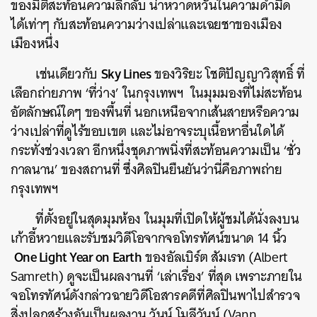
ของมิติสะท้อนความลึกลับ น่าหวาดหวั่นในความดำมืด
ได้เท่าๆ กับสะท้อนความว่างเปล่าและเฉยชาของเมือง
เมืองหนึ่ง
Sky Lines
เช่นเดียวกับ
ของวิริยะ โชติปัญญาวิสุทธิ์ ที่
เลือกถ่ายภาพ ‘ที่ว่าง’ ในกรุงเทพฯ ในมุมมองที่ไม่สะท้อน
อัตลักษณ์ใดๆ ของพื้นที่ นอกเหนือจากเส้นสายหรือความ
ว่างเปล่าที่ดูไร้ขอบเขต และไม่อาจระบุเนื้อหาอื่นใดได้
กระทั่งช่วงเวลา อีกหนึ่งชุดภาพนิ่งที่สะท้อนความเป็น ‘ชั่ว
กาลนาน’ ของสถานที่ ซึ่งศิลปินยืนยันว่านี่คือภาพถ่าย
กรุงเทพฯ
ที่ตั้งอยู่ในสุดมุมห้อง ในมุมที่เปิดให้ผู้ชมได้นั่งลงบน
เก้าอี้หวายและรับชมวิดีโอจากจอโทรทัศน์ขนาด 14 นิ้ว
One Light Year on Earth
ของอัลเบิร์ต สัมเรท (Albert
Samreth) ดูจะเป็นผลงานที่ ‘เล่าเรื่อง’ ที่สุด เพราะภายใน
จอโทรทัศน์ดังกล่าวฉายวิดีโอสารคดีที่ศิลปินพาไปสำรวจ
สิ่งปลูกสร้างอันเป็นผลงาน วันน์ โมลีวันน์ (Vann