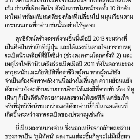
เข้ม ก่อนที่เพียงอึดใจ ทัศนียภาพในหน้าจอทั้ง 10 ก็กลับ
มาใหม่ พร้อมกับเฉดสีของห้องที่เปลี่ยนไป หมุนเวียนตาม
กระบวนการที่กล่าวเช่นนั้นอย่างไร้จุดจบ
สุทธิรัตน์สร้างสรรค์งานชิ้นนี้เมื่อปี 2013 ระหว่างที่
เป็นศิลปินพำนักที่ญี่ปุ่น และได้แรงบันดาลใจมาจากเหตุ
ระเบิดนิวเคลียร์ที่ฮิโรชิม่า (ช่วงสงครามโลกครั้งที่ 2) และ
เหตุโรงไฟฟ้านิวเคลียร์ระเบิดเมื่อปี 2011 ทั้งในสถานะของ
อาวุธหนักและภัยพิบัติที่คร่าชีวิตผู้คน หากผู้คนก็ยัง
จำเป็นต้องพึ่งพาพลังงานนี้อย่างไม่สิ้นสุด ความย้อนแย้ง
ดังกล่าวยังสะท้อนผ่านการเลือกใช้แสงสีที่ฉาบทับห้อง ที่ดู
เผินๆ ก็เป็นสีสันที่สวยงามและชวนให้เซลฟี่ดี แต่ข้อเท็จ
จริงที่สุทธิรัตน์พบมาว่าเฉดสีดังกล่าวนี้ก็เป็นเฉดเดียวที่
เกิดขึ้นระหว่างการระเบิดของปรมาณูเช่นกัน
นี่เป็นผลงานบางส่วน ซึ่งนอกเหนือจากลักษณะร่วม
ของการเป็น ‘ภูมิทัศน์’ ผลงานแต่ละชิ้นก็ดูจะไม่มีเนื้อหา