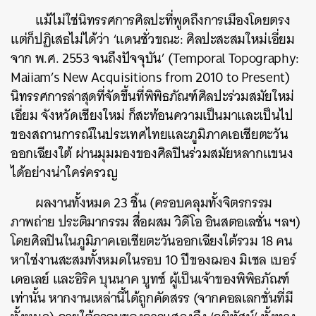
แม้ไม่ใช่นิทรรศการศิลปะที่พูดถึงการเมืองโดยตรง
แต่ก็ปฏิเสธไม่ได้ว่า ‘แดนชั่วขณะ: ศิลปะสะสมใหม่เอี่ยม
จาก พ.ศ. 2553 จนถึงปัจจุบัน’ (Temporal Topography:
Maiiam’s New Acquisitions from 2010 to Present)
นิทรรศการล่าสุดที่จัดขึ้นที่พิพิธภัณฑ์ศิลปะร่วมสมัยใหม่
เอี่ยม จังหวัดเชียงใหม่ ก็สะท้อนความเป็นมาและเป็นไป
ของสถานการณ์ในประเทศไทยและภูมิภาคเอเชียตะวัน
ออกเฉียงใต้ ผ่านมุมมองของศิลปินร่วมสมัยหลากแขนง
ได้อย่างน่าใคร่ครวญ
ผลงานทั้งหมด 23 ชิ้น (ครอบคลุมทั้งจิตรกรรม
ภาพถ่าย ประติมากรรม สื่อผสม วิดีโอ อินสตอเลชั่น ฯลฯ)
โดยศิลปินในภูมิภาคเอเชียตะวันออกเฉียงใต้รวม 18 คน
หาใช่งานสะสมทั้งหมดในรอบ 10 ปีของฌอง มิเชล เบอร์
เดอเลย์ และอิริค บุนนาค บูทซ์ ผู้เป็นเจ้าของพิพิธภัณฑ์
เท่านั้น หากงานเหล่านี้ได้ถูกคัดสรร (จากคอลเลกชั่นที่มี