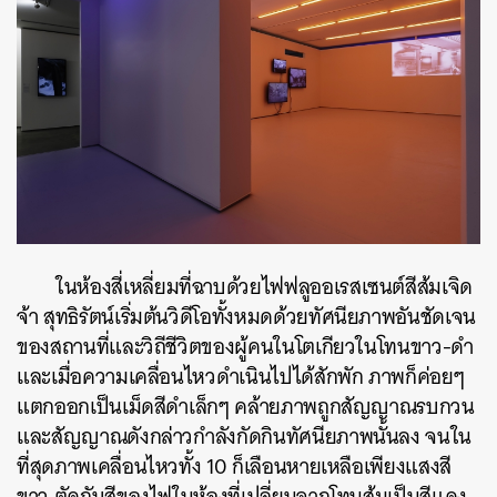
ในห้องสี่เหลี่ยมที่ฉาบด้วยไฟฟลูออเรสเซนต์สีส้มเจิด
จ้า สุทธิรัตน์เริ่มต้นวิดีโอทั้งหมดด้วยทัศนียภาพอันชัดเจน
ของสถานที่และวิถีชีวิตของผู้คนในโตเกียวในโทนขาว-ดำ
และเมื่อความเคลื่อนไหวดำเนินไปได้สักพัก ภาพก็ค่อยๆ
แตกออกเป็นเม็ดสีดำเล็กๆ คล้ายภาพถูกสัญญาณรบกวน
และสัญญาณดังกล่าวกำลังกัดกินทัศนียภาพนั้นลง จนใน
ที่สุดภาพเคลื่อนไหวทั้ง 10 ก็เลือนหายเหลือเพียงแสงสี
ขาว ตัดกับสีของไฟในห้องที่เปลี่ยนจากโทนส้มเป็นสีแดง