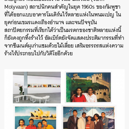
Molyvaan) สถาปนิกคนสำคัญในยุค 1960s ของกัมพูชา
ที่ได้ออกแบบอาคารโมเดิร์นไว้หลายแห่งในพนมเปญ ใน
ยุคก่อนเขมรแดงเรืองอำนาจ และจนปัจจุบัน
สถาปัตยกรรมที่เรียกได้ว่าเป็นมรดกของชาติหลายแห่งนี้
ก็ยังคงถูกทิ้งร้างไว้ อัลเบิร์ตยังจัดแสดงประติมากรรมที่ทำ
จากซีเมนต์ผุเก่าแซมด้วยไม้เลื่อย เสริมอรรถรสแห่งความ
ร้างไร้ประกอบไปกับวิดีโออีกด้วย