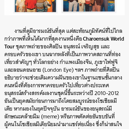
งานที่ดูมีอารมณ์ขันที่สุด แต่สะท้อนภูมิทัศน์ที่ไปไกล
Charoensuk World
กว่าภาพที่เห็นได้มากที่สุดงานหนึ่งคือ
Tour
ชุดภาพถ่ายของศิลปิน อนุสรณ์ เจริญสุข และ
ครอบครัวของเขา บนฉากหลังที่เป็นภาพวาดสถานที่ท่อง
เที่ยวสำคัญๆ ทั่วโลกอย่าง กำแพงเมืองจีน, ภูเขาไฟฟูจิ
และลอนดอนอาย (London Eye) ฯลฯ ภาพถ่ายที่ศิลปิน
อธิบายว่าจะช่วยเติมความฝันของเขาในฐานะชนชั้นกลาง
คนหนึ่งที่ต้องการพาครอบครัวไปเที่ยวต่างประเทศ
อนุสรณ์สร้างสรรค์ผลงานชุดนี้ขึ้นระหว่างปี 2010-2012
อันเป็นยุคสมัยก่อนการมาถึงโดยสมบูรณ์ของโซเชียลมี
เดีย หากมองในยุคปัจจุบัน อารมณ์ขันของอนุสรณ์มี
ลักษณะคล้ายมีม (meme) หรือภาพตัดต่ออันขบขันที่
ผู้คนในโซเชียลมีเดียนิยมนำมาแชร์ต่อเนื่อง ซึ่งก็น่าสนใจ