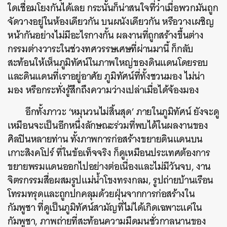
ใดเชื่อมโยงกันได้เลย กระนั้นก็น่าสนใจที่ว่าเมื่อพวกมันถูก
จัดวางอยู่ในห้องเดียวกัน บนผนังเดียวกัน หรือวางเผชิญ
หน้ากันอย่างไม่มีอะไรกางกั้น ผลงานที่ถูกสร้างขึ้นต่าง
กรรมต่างวาระในช่วงทศวรรษเศษที่ผ่านมานี้ ก็กลับ
สะท้อนให้เห็นภูมิทัศน์ในภาพใหญ่ของดินแดนโดยรอบ
และดินแดนที่เราอยู่อาศัย ภูมิทัศน์ที่ทั้งชวนมอง ไม่น่า
มอง หรือกระทั่งรู้สึกถึงความว่างเปล่าเมื่อได้จ้องมอง
อีกทั้งภาวะ ‘หมุนวนไม่สิ้นสุด’ ภายในภูมิทัศน์ ยังจะดู
เหมือนจะเป็นอีกหนึ่งลักษณะร่วมที่พบได้ในผลงานของ
ศิลปินหลายท่าน ทั้งภาพการก่อสร้างขยายดินแดนบน
เกาะสิงคโปร์ ที่ในข้อเท็จจริง ก็ดูเหมือนประเทศต้องการ
ขยายพรมแดนออกไปอย่างต่อเนื่องและไม่มีวันจบ, งาน
จิตรกรรมสื่อผสมรูปแม่น้ำโขงทรงกลม, รูปถ่ายบ้านเรือน
โทรมทรุดและถูกปกคลุมด้วยฝุ่นจากการก่อสร้างใน
กัมพูชา ที่ดูเป็นภูมิทัศน์สามัญที่ไม่ได้เกิดเฉพาะแค่ใน
กัมพูชา, ภาพถ่ายที่สะท้อนความมืดมนชั่วกาลนานของ