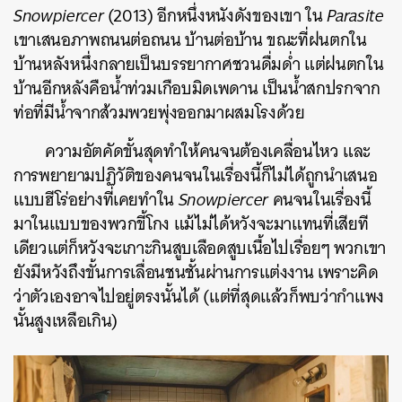
Snowpiercer
(2013) อีกหนึ่งหนังดังของเขา ใน
Parasite
เขาเสนอภาพถนนต่อถนน บ้านต่อบ้าน ขณะที่ฝนตกใน
บ้านหลังหนึ่งกลายเป็นบรรยากาศชวนดื่มด่ำ แต่ฝนตกใน
บ้านอีกหลังคือน้ำท่วมเกือบมิดเพดาน เป็นน้ำสกปรกจาก
ท่อที่มีน้ำจากส้วมพวยพุ่งออกมาผสมโรงด้วย
ความอัตคัดขั้นสุดทำให้คนจนต้องเคลื่อนไหว และ
การพยายามปฏิวัติของคนจนในเรื่องนี้ก็ไม่ได้ถูกนำเสนอ
แบบฮีโร่อย่างที่เคยทำใน
Snowpiercer
คนจนในเรื่องนี้
มาในแบบของพวกขี้โกง แม้ไม่ได้หวังจะมาแทนที่เสียที
เดียวแต่ก็หวังจะเกาะกินสูบเลือดสูบเนื้อไปเรื่อยๆ พวกเขา
ยังมีหวังถึงขั้นการเลื่อนชนชั้นผ่านการแต่งงาน เพราะคิด
ว่าตัวเองอาจไปอยู่ตรงนั้นได้ (แต่ที่สุดแล้วก็พบว่ากำแพง
นั้นสูงเหลือเกิน)