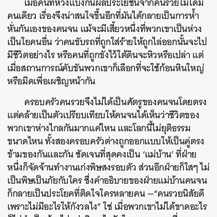
เมื่อคนที่หวังแบ่งกินผลประโยชน์จากคนรวยไม่ได้มี
คนเดียว เรื่องจึงน่าสนใจขึ้นอีกที่มันได้กลายเป็นการห้ำ
หั่นกันเองของคนจน แม้จะมีเสี้ยวหนึ่งที่พวกเขาเป็นห่วง
เป็นใยคนอื่น ว่าคนขับรถที่ถูกใส่ร้ายให้ถูกไล่ออกนั้นจะไป
มีชีวิตอย่างไร หรือคนที่ถูกขังไว้ใต้ดินจะหิวหรือเปล่า แต่
เมื่อสถานการณ์คับขันพวกเขาก็เลือกที่จะใช้ก้อนหินใหญ่
หรือมีดเพื่อเผชิญหน้ากัน
ครอบครัวคนรวยจึงไม่ได้เป็นศัตรูของคนจนโดยตรง
แต่คล้ายเป็นตัวเปรียบเทียบให้คนจนได้เห็นว่าชีวิตของ
พวกเขาห่างไกลกันมากแค่ไหน และโลกนี้ไม่ยุติธรรม
ขนาดไหน ทั้งสองครอบครัวต่างถูกออกแบบให้เป็นคู่ตรง
ข้ามของกันและกัน ชัดเจนที่สุดคงเป็น ‘แม่บ้าน’ ที่ฝ่าย
หนึ่งก็จัดจ้านทำงานเก่งพิษสงรอบตัว ส่วนอีกฝ่ายก็ใสๆ ไม่
เป็นพิษเป็นภัยกับใคร ซึ่งคำอธิบายของฝ่ายแม่บ้านคนจน
ก็กลายเป็นประโยคที่ติดใจใครหลายคน —“คนรวยนิสัยดี
เพราะไม่มีอะไรให้กังวลไง” ใช่ เมื่อพวกเขาไม่ได้ขาดอะไร
ค้นหา