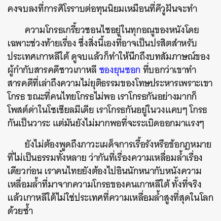
คงจบลงที่การศิโรราบต่อทุนนิยมเหมือนที่คีวูฝันจะทำ
ความโกรธเกรี้ยวชอนไชอยู่ในทุกอณูของหนังโดย
เฉพาะช่วงท้ายเรื่อง ซึ่งสิ่งนี้เองที่อาจเป็นปรสิตสำหรับ
ประเทศเกาหลีใต้ ดูจบแล้วก็ทำให้นึกถึงบทสัมภาษณ์ของ
ผู้กำกับสารคดีชาวเกาหลี
ชองยุนซอก
ที่บอกว่าเขาทำ
สารคดีที่เล่าถึงความไม่ยุติธรรมของโทษประหารเพราะเขา
โกรธ ขณะที่คนไทยโกรธไม่พอ เราโกรธกันอย่างมากก็
โพสต์ด่าในโซเชียลมีเดีย เราโกรธกันอยู่ในวงแคบๆ โกรธ
กันเป็นวาระ แต่มันยังไม่มากพอที่จะระเบิดออกมาแรงๆ
ยังไม่ต้องพูดถึงภาวะเผด็จการเรื้อรังหรือข้อกฎหมาย
ที่ไม่เป็นธรรมทั้งหลาย ว่ากันที่เรื่องความเหลื่อมล้ำเรื่อง
เดียวก่อน เราคนไทยยังต้องไปอินนักหนากับหนังความ
เหลื่อมล้ำที่มาจากความโกรธของคนเกาหลีใต้ ทั้งที่จริง
แล้วเกาหลีใต้ไม่ใช่ประเทศที่ความเหลื่อมล้ำสูงที่สุดในโลก
ด้วยซ้ำ