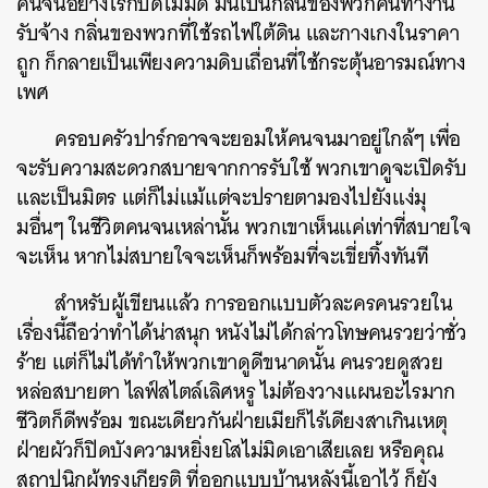
คนจนอย่างไรก็ปิดไม่มิด มันเป็นกลิ่นของพวกคนทำงาน
รับจ้าง กลิ่นของพวกที่ใช้รถไฟใต้ดิน และกางเกงในราคา
ถูก ก็กลายเป็นเพียงความดิบเถื่อนที่ใช้กระตุ้นอารมณ์ทาง
เพศ
ครอบครัวปาร์กอาจจะยอมให้คนจนมาอยู่ใกล้ๆ เพื่อ
จะรับความสะดวกสบายจากการรับใช้ พวกเขาดูจะเปิดรับ
และเป็นมิตร แต่ก็ไม่แม้แต่จะปรายตามองไปยังแง่มุ
มอื่นๆ ในชีวิตคนจนเหล่านั้น พวกเขาเห็นแค่เท่าที่สบายใจ
จะเห็น หากไม่สบายใจจะเห็นก็พร้อมที่จะเขี่ยทิ้งทันที
สำหรับผู้เขียนแล้ว การออกแบบตัวละครคนรวยใน
เรื่องนี้ถือว่าทำได้น่าสนุก หนังไม่ได้กล่าวโทษคนรวยว่าชั่ว
ร้าย แต่ก็ไม่ได้ทำให้พวกเขาดูดีขนาดนั้น คนรวยดูสวย
หล่อสบายตา ไลฟ์สไตล์เลิศหรู ไม่ต้องวางแผนอะไรมาก
ชีวิตก็ดีพร้อม ขณะเดียวกันฝ่ายเมียก็ไร้เดียงสาเกินเหตุ
ฝ่ายผัวก็ปิดบังความหยิ่งยโสไม่มิดเอาเสียเลย หรือคุณ
สถาปนิกผู้ทรงเกียรติ ที่ออกแบบบ้านหลังนี้เอาไว้ ก็ยัง