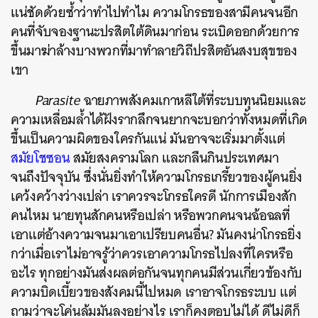
แน่ชัดด้วยซ้ำว่าทำไปทำไม ความโกรธของสามีคนจนอีก
คนที่จับจองฐานะปรสิตใต้ดินมาก่อน ระเบิดออกด้วยการ
ขึ้นมาฆ่าล้างบางพวกที่มาทำลายวิถีปรสิตอันสงบสุขของ
เขา
Parasite
ฉายภาพสังคมเกาหลีใต้ที่ระบบทุนนิยมและ
ความเหลื่อมล้ำได้ฝังรากลึกจนยากจะบอกว่าทั้งหมดที่เกิด
ขึ้นเป็นความผิดของใครกันแน่ มันอาจจะเริ่มมาตั้งแต่
สมัยโชซอน
สมัยสงครามโลก และกลืนกินประเทศมา
จนถึงปัจจุบัน ซึ่งนั่นยิ่งทำให้ความโกรธเกรี้ยวของผู้คนยิ่ง
เคว้งคว้างว่างเปล่า เราควรจะโกรธใครดี นักการเมืองสัก
คนไหม นายทุนสักคนหรือเปล่า หรือพวกคนจนฉ้อฉลที่
เอาแต่อ้างความจนมาเอาเปรียบคนอื่น? มันคงน่าโกรธยิ่ง
กว่าเมื่อเราไม่อาจรู้ว่าควรเอาความโกรธไปลงที่ใครหรือ
อะไร ทุกอย่างมันส่งผลต่อกันจนทุกคนมีส่วนเกี่ยวข้องกับ
ความบิดเบี้ยวของสังคมนี้ไปหมด เราอาจโกรธระบบ แต่
ถามว่าจะโค่นล้มมันลงอย่างไร เราก็คงตอบไม่ได้ ดีไม่ดีก็