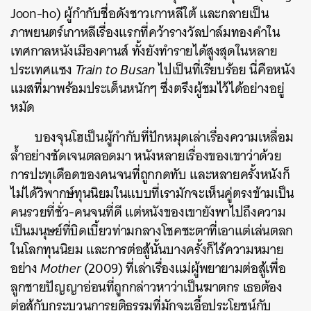
Joon-ho) ผู้กำกับชื่อดังชาวเกาหลีใต้ และกลายเป็น
ภาพยนตร์เกาหลีเรื่องแรกที่คว้ารางวัลปาล์มทองคำใน
เทศกาลหนังเมืองคานส์ ทั้งยังทำรายได้สูงสุดในหลาย
ประเทศแซง
Train to Busan
ไปเป็นที่เรียบร้อย นี่คือหนัง
แมสที่มาพร้อมประเด็นหนักๆ ซึ่งตรึงผู้ชมไว้ได้อย่างอยู่
หมัด
บองจุนโฮเป็นผู้กำกับที่ปักหมุดเล่าเรื่องความเหลื่อม
ล้ำอย่างชัดเจนตลอดมา หนังหลายเรื่องของเขาว่าด้วย
การปะทุเดือดของคนจนที่ถูกกดทับ และหลายครั้งหนังก็
ไม่ได้วิพากษ์ทุนนิยมในแบบที่เรามักจะเห็นคู่ตรงข้ามเป็น
คนรวยที่ชั่ว-คนจนที่ดี แต่หนังของเขายังพาไปถึงความ
เป็นมนุษย์ที่บิดเบี้ยวท่ามกลางโชคชะตาที่เอาแต่เล่นตลก
ในโลกทุนนิยม และการต่อสู้นั้นบางครั้งก็ไร้ความหมาย
อย่าง
Mother
(2009) ที่เล่าเรื่องแม่ผู้พยายามต่อสู้เพื่อ
ลูกชายปัญญาอ่อนที่ถูกกล่าวหาว่าเป็นฆาตกร เธอต้อง
ต่อสู้กับกระบวนการยุติธรรมที่มักจะเอื้อประโยชน์กับ