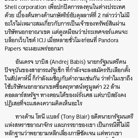
Shell corporation เพื่อปกปิดการลงทุนในต่างประเทศ
ด้วย เบื้องต้นทางด้านกษัตริย์อับดุลลาห์ที่ 2 กล่าวว่าไม่มี
อะไรไม่เหมาะสมเกี่ยวกับการเป็นเจ้าของทรัพย์สินผ่าน
บริษัทนอกอาณาเขต แต่ดูเหมือนว่าประเทศจอร์แดนจะ
บล็อกเว็บไซต์ ICIJ เมื่อหลายชั่วโมงก่อนที่ Pandora
Papers จะเผยแพร่ออกมา
อันเดรจ บาบิส (Andrej Babis) นายกรัฐมนตรีคน
ปัจจุบันของสาธารณรัฐเช็ก ที่กำลังจะลงสมัครรับเลือกตั้ง
ในสัปดาห์นี้ ก็กำลังเผชิญกับคำถามเช่นกัน ว่าทำไมเขาถึง
ใช้บริษัทนอกอาณาเขตซื้อคฤหาสน์หรูมูลค่า 22 ล้าน
ดอลลาร์สหรัฐฯ ทางตอนใต้ของฝรั่งเศส แต่บาบิสยังคง
ปฏิเสธที่จะแสดงความคิดเห็นอะไร
ทางด้าน โทนี แบลร์ (Tony Blair) อดีตนายกรัฐมนตรี
ค้นหา
แห่งสหราชอาณาจักร และภรรยาของเขา เป็นกรณีที่ไม่มี
SHARE
TWEET
LINE
EMAIL
หลักฐานว่าพยายามหลีกเลี่ยงภาษีชัดเจน แต่พวกเขา