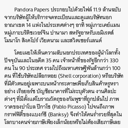
Pandora Papers ประกอบไปด้วยไฟล์ 11.9 ล้านฉบับ
จากบริษัทผู้ให้บริการ
จดทะเบียนและดูแลบริษัทนอก
อาณาเขต
14 แห่งในประเทศต่างๆ อาทิ หมู่เกาะเคย์แมน
หมู่เกาะบริติชเวอร์จิน ปานามา สหรัฐอาหรับเอมิเรตส์
โมนาโก สิงคโปร์ เวียดนาม และสวิตเซอร์แลนด์
โดยเผยให้เห็นความลับนอกประเทศของผู้นำโลกทั้ง
ปัจจุบันและในอดีต 35 คน เจ้าหน้าที่ของรัฐอีกกว่า 330
คน ใน 90 ประเทศ รวมไปถึงมหาเศรษฐีพันล้านกว่า 100
คน ที่ใช้บริษัทเปลือกหอย (Shell corporation) หรือบริษัท
ที่มีตัวตนอยู่เฉพาะบนหน้ากระดาษเพื่อเก็บสินค้าหรูหรา
อย่าง เรือยอร์ช บัญชีธนาคารที่ไม่ระบุตัวตน งานศิลปะ
ต่างๆ ที่มีตั้งแต่โบราณวัตถุของกัมพูชาที่ถูกปล้นไป ภาพ
วาดของปาโบล ปิกาโซ (Pablo Picasso) ไปจนถึงภาพ
กราฟฟิตี้ของแบงก์ซี (Banksy) จึงทำให้คนร่ำรวยที่สุดใน
โลกบางคนจ่ายภาษีเพียงเล็กน้อยหรือไม่ต้องเสียภาษีเลย