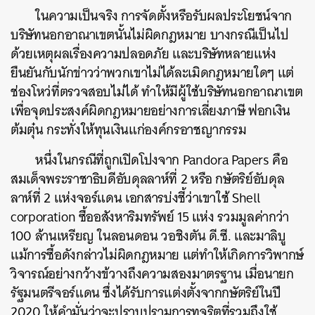
ในความเป็นจริง การจัดตั้งหรือรับผลประโยชน์จาก
บริษัทนอกอาณาเขตนั้นไม่ผิดกฎหมาย บางกรณีเป็นไป
ด้วยเหตุผลเรื่องความปลอดภัย และบริษัทหลายแห่ง
ยืนยันกับนักข่าวว่าพวกเขาไม่ได้ละเมิดกฎหมายใดๆ แต่
ช่องโหว่ที่ตรวจสอบไม่ได้ ทำให้มีผู้ใช้บริษัทนอกอาณาเขต
เพื่อจุดประสงค์ผิดกฎหมายอย่างการเลี่ยงภาษี ฟอกเงิน
ต้มตุ๋น กระทั่งให้ทุนเงินแก่องค์กรอาชญากรรม
หนึ่งในกรณีที่ถูกเปิดโปงจาก Pandora Papers คือ
สมเด็จพระราชาธิบดีอับดุลลาห์ที่ 2 หรือ กษัตริย์อับดุล
ลาห์ที่ 2 แห่งจอร์แดน เอกสารบ่งชี้ว่าเขาใช้ Shell
corporation ซื้ออสังหาริมทรัพย์ 15 แห่ง รวมมูลค่ากว่า
100 ล้านเหรียญ ในลอนดอน วอชิงตัน ดี.ซี. และมาลิบู
แม้การซื้อดังกล่าวไม่ผิดกฎหมาย แต่ทำให้เกิดการวิพากษ์
วิจารณ์อย่างกว้างข้วางถึงความสองมาตรฐาน เมื่อนายก
รัฐมนตรีจอร์แดน ซึ่งได้รับการแต่งตั้งจากกษัตริย์ในปี
2020 ให้คำมั่นว่าจะปราบปรามการทุจริตที่รวมถึงใช้