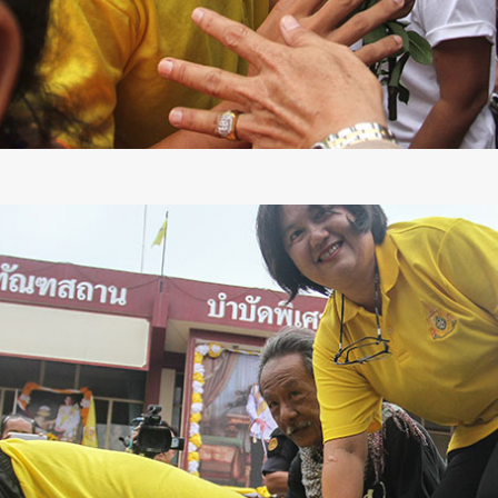
SHARE
TWEET
LINE
EMAIL