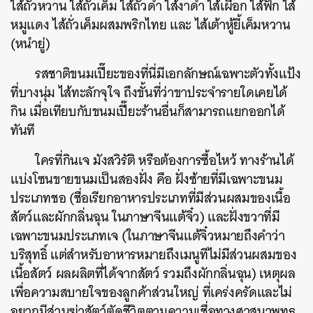
ไส้ถั่วหวาน ไส้ถั่วเค็ม ไส้ถั่วดำ ไส้งาดำ ไส้เผือก ไส้ฟัก ไส้
หมูแดง ไส้ถั่วเค็มผสมพริกไทย และ ไส้เต้าหู้ยี้เค็มหวาน
(หนำยู่)
รสชาติขนมเปี๊ยะของที่นี่มีเอกลักษณ์เฉพาะตัวทั้งแป้ง
ที่บางนุ่ม ไส้ทะลักจุใจ ถึงขั้นที่ว่าขาประจำรายใดเคยได้
กิน เมื่อเทียบกับขนมเปี๊ยะร้านอื่นก็สามารถแยกออกได้
ทันที
ใครที่กินเจ มังสวิรัติ หรือต้องการซื้อไหว้ ทางร้านได้
แบ่งโซนขายขนมเป็นสองฝั่ง คือ ฝั่งซ้ายที่มีเฉพาะขนม
ประเภทชอ (ชื่อเรียกอาหารประเภทที่มีส่วนผสมของเนื้อ
สัตว์และผักกลิ่นฉุน ในภาษาจีนแต้จิ๋ว) และฝั่งขวาที่มี
เฉพาะขนมประเภทเจ (ในภาษาจีนแต้จิ๋วหมายถึงคำว่า
บริสุทธิ์ แต่สำหรับอาหารหมายถึงเมนูทีไม่มีส่วนผสมของ
เนื้อสัตว์ ผลผลิตที่ได้จากสัตว์ รวมถึงผักกลิ่นฉุน) เหตุผล
เพื่อความสบายใจของลูกค้าส่วนใหญ่ ที่เคร่งครัดและไม่
อยากมีส่วนฆ่าสัตว์ตัดชีวิตตามความเชื่อทางศาสนาพุทธ