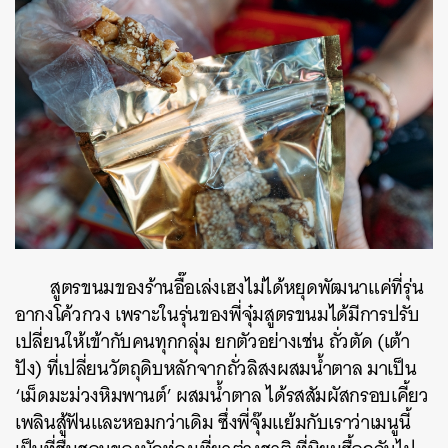
สูตรขนมของร้านอื๊อเล่งเฮงไม่ได้หยุดพัฒนาแค่ที่รุ่น
อากงโค้วกวง เพราะในรุ่นของพี่จุ๋มสูตรขนมได้มีการปรับ
เปลี่ยนให้เข้ากับคนทุกกลุ่ม ยกตัวอย่างเช่น ถั่วตัด (เต้า
ปัง) ที่เปลี่ยนวัตถุดิบหลักจากถั่วลิสงผสมน้ำตาล มาเป็น
‘เม็ดมะม่วงหิมพานต์’ ผสมน้ำตาล ได้รสสัมผัสกรอบเคี้ยว
เพลินสู้ฟันและหอมกว่าเดิม ซึ่งพี่จุ๊มแย้มกับเราว่าเมนูนี้