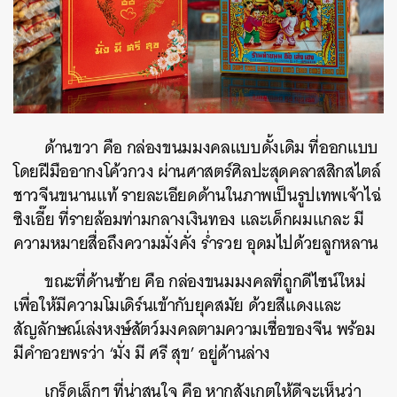
ด้านขวา คือ กล่องขนมมงคลแบบดั้งเดิม ที่ออกแบบ
โดยฝีมืออากงโค้วกวง ผ่านศาสตร์ศิลปะสุดคลาสสิกสไตล์
ชาวจีนขนานแท้ รายละเอียดด้านในภาพเป็นรูปเทพเจ้าไฉ่
ซิงเอี๊ย ที่รายล้อมท่ามกลางเงินทอง และเด็กผมแกละ มี
ความหมายสื่อถึงความมั่งคั่ง ร่ำรวย อุดมไปด้วยลูกหลาน
ขณะที่ด้านซ้าย คือ กล่องขนมมงคลที่ถูกดีไซน์ใหม่
เพื่อให้มีความโมเดิร์นเข้ากับยุคสมัย ด้วยสีแดงและ
สัญลักษณ์เล่งหงษ์สัตว์มงคลตามความเชื่อของจีน พร้อม
มีคำอวยพรว่า ‘มั่ง มี ศรี สุข’ อยู่ด้านล่าง
เกร็ดเล็กๆ ที่น่าสนใจ คือ หากสังเกตให้ดีจะเห็นว่า