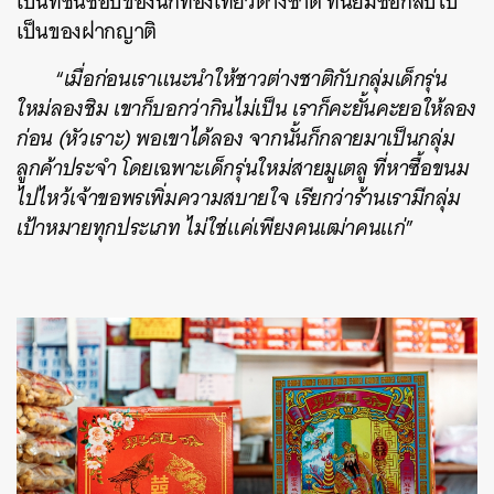
เป็นที่ชื่นชอบของนักท่องเที่ยวต่างชาติ ที่นิยมซื้อกลับไป
เป็นของฝากญาติ
“
เมื่อก่อนเราแนะนำให้ชาวต่างชาติกับกลุ่มเด็กรุ่น
ใหม่ลองชิม เขาก็บอกว่ากินไม่เป็น เราก็คะยั้นคะยอให้ลอง
ก่อน (หัวเราะ) พอเขาได้ลอง จากนั้นก็กลายมาเป็นกลุ่ม
ลูกค้าประจำ โดยเฉพาะเด็กรุ่นใหม่สายมูเตลู ที่หาซื้อขนม
ค้นหา
ไปไหว้เจ้าขอพรเพิ่มความสบายใจ เรียกว่าร้านเรามีกลุ่ม
SHARE
TWEET
LINE
EMAIL
เป้าหมายทุกประเภท ไม่ใช่แค่เพียงคนเฒ่าคนแก่
”