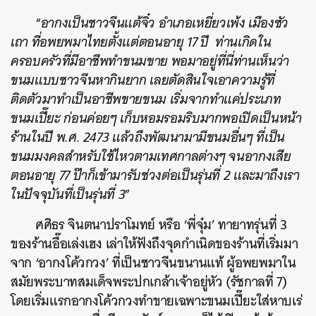
“
อากงเป็นชาวจีนแต้จิ๋ว อำเภอเหยี่ยวเพ้ง เมืองซัว
เถา ที่อพยพมาไทยตั้งแต่ตอนอายุ 17 ปี ท่านเกิดใน
ครอบครัวที่มีอาชีพทำขนมขาย พอมาอยู่ที่นี่ท่านเห็นว่า
ขนมแบบชาวจีนหากินยาก เลยตัดสินใจเอาความรู้ที่
ติดตัวมาทำเป็นอาชีพขายขนม เริ่มจากทำแค่ประเภท
ขนมเปี๊ยะ ก่อนค่อยๆ เก็บหอมรอมริบมากพอเปิดเป็นหน้า
ร้านในปี พ.ศ. 2473 แล้วถึงพัฒนามามีขนมอื่นๆ ที่เป็น
ขนมมงคลสำหรับใช้ไหวตามเทศกาลต่างๆ จนอากงเสีย
ตอนอายุ 77 ป๊าก็เข้ามารับช่วงต่อเป็นรุ่นที่ 2 และมาถึงเรา
ในปัจจุบันที่เป็นรุ่นที่ 3
”
ศศิธร จินตนาปราโมทย์ หรือ ‘พี่จุ๋ม’ ทายาทรุ่นที่ 3
ของร้านอื๊อเล่งเฮง เล่าให้ฟังถึงจุดกำเนิดของร้านที่เริ่มมา
จาก ‘อากงโค้วกวง’ ที่เป็นชาวจีนขนานแท้ ผู้อพยพมาใน
สมัยพระบาทสมเด็จพระปกเกล้าเจ้าอยู่หัว (รัชกาลที่ 7)
โดยเริ่มแรกอากงโค้วกวงทำขายเฉพาะขนมเปี๊ยะใส่หาบเร่