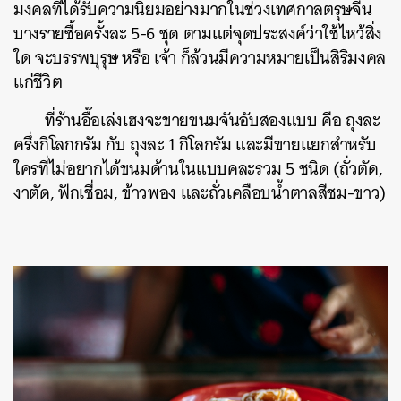
มงคลที่ได้รับความนิยมอย่างมากในช่วงเทศกาลตรุษจีน
บางรายซื้อครั้งละ 5-6 ชุด ตามแต่จุดประสงค์ว่าใช้ไหว้สิ่ง
ใด จะบรรพบุรุษ หรือ เจ้า ก็ล้วนมีความหมายเป็นสิริมงคล
แก่ชีวิต
ที่ร้านอื๊อเล่งเฮงจะขายขนมจันอับสองแบบ คือ ถุงละ
ครึ่งกิโลกกรัม กับ ถุงละ 1 กิโลกรัม และมีขายแยกสำหรับ
ใครที่ไม่อยากได้ขนมด้านในแบบคละรวม 5 ชนิด (ถั่วตัด,
งาตัด, ฟักเชื่อม, ข้าวพอง และถั่วเคลือบน้ำตาลสีชม-ขาว)