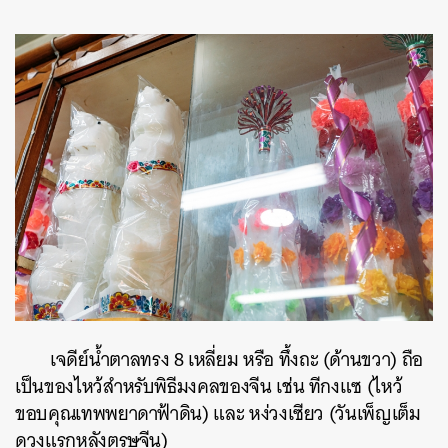
เจดีย์น้ำตาลทรง 8 เหลี่ยม หรือ ทึ้งถะ (ด้านขวา) ถือ
เป็นของไหว้สำหรับพิธีมงคลของจีน เช่น ทีกงแซ (ไหว้
ขอบคุณเทพพยาดาฟ้าดิน) และ หง่วงเซียว (วันเพ็ญเต็ม
ดวงแรกหลังตรุษจีน)