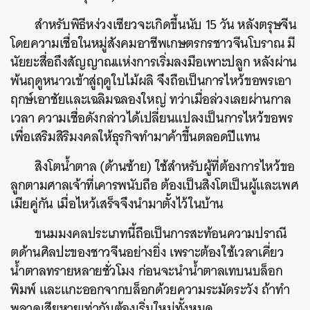
สำหรับพิธีหง่วงเซียวจะเกิดขึ้นนับ 15 วัน หลังตรุษจีน
โดยความเชื่อในหมู่สังคมอาชีพเกษตรกรชาวจีนโบราณ มี
นัยยะสื่อถึงสัญญาณแห่งการเริ่มลงมือเพาะปลูก หลังผ่าน
พ้นฤดูหนาวเข้าสู่ฤดูใบไม้ผลิ จึงถือเป็นการไหว้ขอพรเอา
ฤกษ์เอาชัยและเฉลิมฉลองใหญ่ ทว่าเมื่อล่วงเลยผ่านกาล
เวลา ความเชื่อดังกล่าวได้เปลี่ยนแปลงเป็นการไหว้ขอพร
เพื่อเสริมสิริมงคลให้ธุรกิจทำมาค้าขึ้นตลอดปีแทน
สิงโตน้ำตาล (ด้านซ้าย) ใช้สำหรับผู้ที่ต้องการไหว้ขอ
ลูกตามศาลเจ้าที่เคารพนับถือ ต้องเป็นสิงโตเป็นผู้และเพศ
เมียคู่กัน เมื่อไหว้เสร็จจึงนำมาตั้งไว้ในบ้าน
ขนมมงคลประเภทนี้ถือเป็นการสะท้อนความปราณี
ตด้านศิลปะของชาวจีนอย่างยิ่ง เพราะต้องใช้เวลาเคี่ยว
น้ำตาลทรายหลายชั่วโมง ก่อนจะนำน้ำตาลเทบนบล็อก
พิมพ์ และแกะออกจากบล็อกด้วยความระมัดระวัง ถ้าทำ
พลาดเสียหายเท่ากับต้องเริ่มใหม่ทั้งหมด