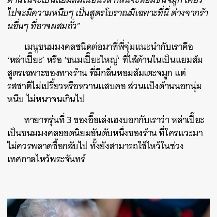
ไปจะมีความหนึบๆ เป็นสูตรโบราณมีเฉพาะที่นี่ ต่างจากร้า
นอื่นๆ ที่อาจผสมถั่ว
”
เมนูขนมมงคลชนิดต่อมาที่พี่จุ๋มแนะนำกับเราคือ
‘หล่าเปี๊ยะ’ หรือ ‘ขนมเปี๊ยะใหญ่’ ที่ไส้ด้านในเป็นแยมส้ม
สูตรเฉพาะของทางร้าน ที่มีกลิ่นหอมส้มเตะจมูก แต่
รสชาติไม่เปรี้ยวหรือหวานแสบคอ ส่วนแป้งด้านนอกนุ่ม
หนึบ ไม่หนาจนเกินไป
ทายาทรุ่นที่ 3 ของอื๊อเล่งเฮงบอกกับเราว่า หล่าเปี๊ยะ
เป็นขนมมงคลยอดนิยมอันดับหนึ่งของร้าน ที่ใครแวะมา
ไม่ควรพลาดซื้อกลับไป ทั้งยังสามารถใช้ไหว้ในช่วง
เทศกาลไหว้พระจันทร์