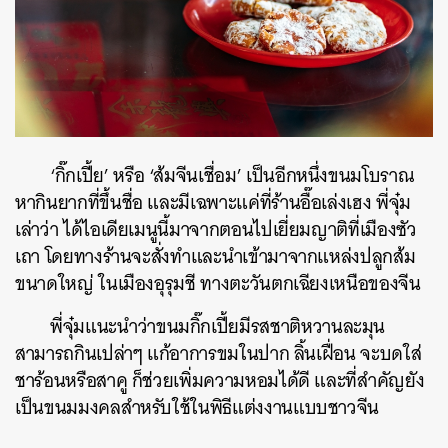
‘กิ๊กเปี้ย’ หรือ ‘ส้มจีนเชื่อม’ เป็นอีกหนึ่งขนมโบราณ
หากินยากที่ขึ้นชื่อ และมีเฉพาะแค่ที่ร้านอื๊อเล่งเฮง พี่จุ๋ม
เล่าว่า ได้ไอเดียเมนูนี้มาจากตอนไปเยี่ยมญาติที่เมืองซัว
เถา โดยทางร้านจะสั่งทำและนำเข้ามาจากแหล่งปลูกส้ม
ขนาดใหญ่ ในเมืองอุรุมชี ทางตะวันตกเฉียงเหนือของจีน
พี่จุ๋มแนะนำว่าขนมกิ๊กเปี้ยมีรสชาติหวานละมุน
สามารถกินเปล่าๆ แก้อาการขมในปาก ลิ้นเฝื่อน จะบดใส่
ชาร้อนหรือสาคู ก็ช่วยเพิ่มความหอมได้ดี และที่สำคัญยัง
เป็นขนมมงคลสำหรับใช้ในพิธีแต่งงานแบบชาวจีน