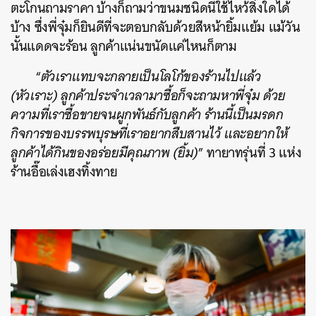
ตะโกนถามราคา บ้างก็ถามว่าขนมชนิดนี้ใช้ไหว้สิ่งใดได้
บ้าง ซึ่งพี่จุ๋มก็ยินดีที่จะตอบกลับด้วยสีหน้ายิ้มแย้ม แม้วัน
นั้นแดดจะร้อน ลูกค้าแน่นขนัดแค่ไหนก็ตาม
“
ตัวเราแทบจะกลายเป็นโลโก้ของร้านไปแล้ว
(หัวเราะ) ลูกค้าประจำเวลามาซื้อก็จะถามหาพี่จุ๋ม ด้วย
ความที่เราซื้อขายจนผูกพันธ์กับลูกค้า ร้านนี้เป็นมรดก
กิจการของบรรพบุรษที่เราอยากสืบสานไว้ และอยากให้
ลูกค้าได้กินของอร่อยมีคุณภาพ (ยิ้ม)
” ทายาทรุ่นที่ 3 แห่ง
ร้านอื๊อเล่งเฮงทิ้งทาย