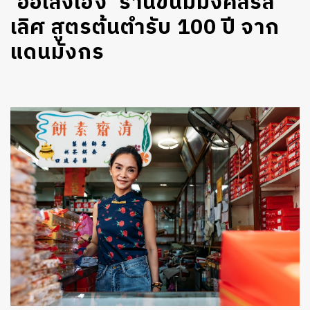
‘อื๊อเล่งเฮง’ ร้านขนมมงคลรส
เลิศ สูตรต้นตำรับ 100 ปี จาก
แดนมังกร