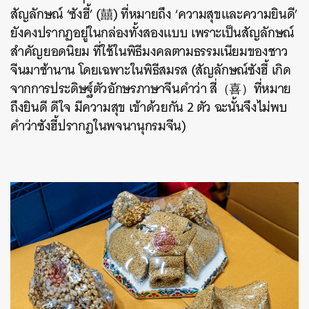
สัญลักษณ์ ‘ซังฮี้’ (囍) ที่หมายถึง ‘ความสุขและความยินดี’
ยังคงปรากฏอยู่ในกล่องทั้งสองแบบ เพราะเป็นสัญลักษณ์
สำคัญยอดนิยม ที่ใช้ในพิธีมงคลตามธรรมเนียมของชาว
จีนมาช้านาน โดยเฉพาะในพิธีสมรส (สัญลักษณ์ซังฮี้ เกิด
จากการประดิษฐ์ตัวอักษรภาษาจีนคำว่า สี่（喜）ที่หมาย
ถึงยินดี ดีใจ มีความสุข เข้าด้วยกัน 2 ตัว ฉะนั้นจึงไม่พบ
คำว่าซังฮี้ปรากฏในพจนานุกรมจีน)