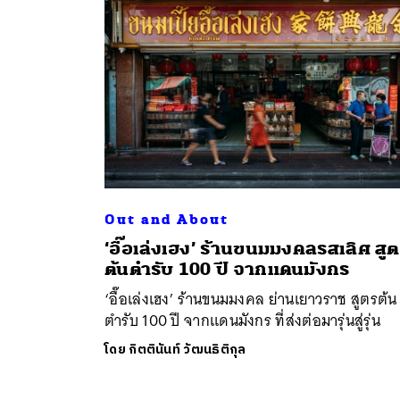
Out and About
ค้
‘อื๊อเล่งเฮง’ ร้านขนมมงคลรสเลิศ สู
ต้นตำรับ 100 ปี จากแดนมังกร
‘อื๊อเล่งเฮง’ ร้านขนมมงคล ย่านเยาวราช สูตรต้น
ตำรับ 100 ปี จากแดนมังกร ที่ส่งต่อมารุ่นสู่รุ่น
โดย
กิตตินันท์ วัฒนธิติกุล